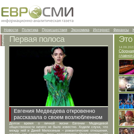
Новости
Политика
Происшествия
Экономика
Интернет
Финансы
Первая полоса
Это
14.09.202
Сборная
главног
Евгения Медведева откровенно
рассказала о своем возлюбленном
Долгое время о личной жизни Евгении Медведевой
общественности ничего не было известно. Ходили слухи, что
между ней и Даней Милохиным – романтические отношения,