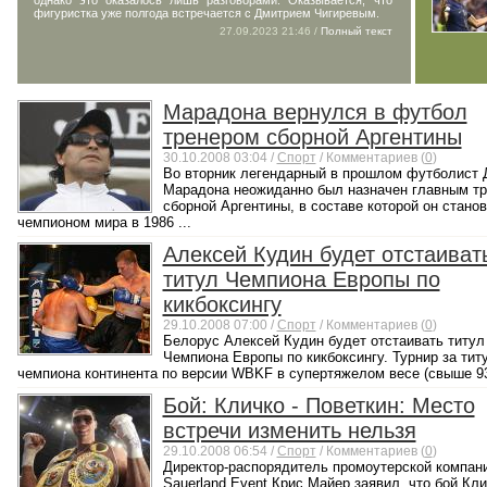
однако это оказалось лишь разговорами. Оказывается, что
фигуристка уже полгода встречается с Дмитрием Чигиревым.
27.09.2023 21:46 /
Полный текст
Марадона вернулся в футбол
тренером сборной Аргентины
30.10.2008 03:04 /
Спорт
/ Комментариев (
0
)
Во вторник легендарный в прошлом футболист 
Марадона неожиданно был назначен главным т
сборной Аргентины, в составе которой он стано
чемпионом мира в 1986 ...
Алексей Кудин будет отстаиват
титул Чемпиона Европы по
кикбоксингу
29.10.2008 07:00 /
Спорт
/ Комментариев (
0
)
Белорус Алексей Кудин будет отстаивать титул
Чемпиона Европы по кикбоксингу. Турнир за тит
чемпиона континента по версии WBKF в супертяжелом весе (свыше 93 к
Бой: Кличко - Поветкин: Место
встречи изменить нельзя
29.10.2008 06:54 /
Спорт
/ Комментариев (
0
)
Директор-распорядитель промоутерской компан
Sauerland Event Крис Майер заявил, что бой Кли