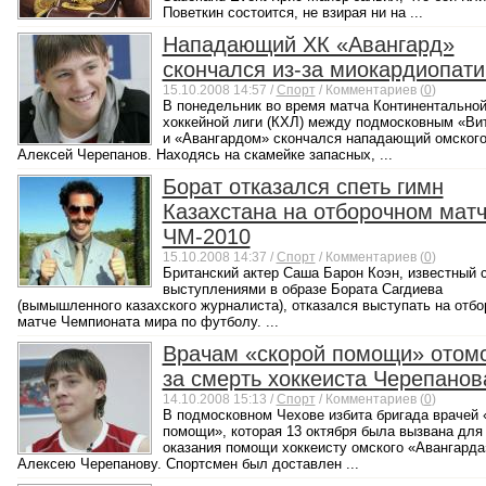
Поветкин состоится, не взирая ни на ...
Нападающий ХК «Авангард»
скончался из-за миокардиопати
15.10.2008 14:57 /
Спорт
/ Комментариев (
0
)
В понедельник во время матча Континентально
хоккейной лиги (КХЛ) между подмосковным «Ви
и «Авангардом» скончался нападающий омского
Алексей Черепанов. Находясь на скамейке запасных, ...
Борат отказался спеть гимн
Казахстана на отборочном мат
ЧМ-2010
15.10.2008 14:37 /
Спорт
/ Комментариев (
0
)
Британский актер Саша Барон Коэн, известный 
выступлениями в образе Бората Сагдиева
(вымышленного казахского журналиста), отказался выступать на отб
матче Чемпионата мира по футболу. ...
Врачам «скорой помощи» отом
за смерть хоккеиста Черепанов
14.10.2008 15:13 /
Спорт
/ Комментариев (
0
)
В подмосковном Чехове избита бригада врачей 
помощи», которая 13 октября была вызвана для
оказания помощи хоккеисту омского «Авангарда
Алексею Черепанову. Спортсмен был доставлен ...