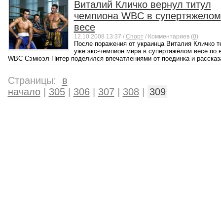
Виталий Кличко вернул титул
чемпиона WBC в супертяжелом
весе
12.10.2008 13:37 /
Спорт
/ Комментариев (
0
)
После поражения от украинца Виталия Кличко т
уже экс-чемпион мира в супертяжёлом весе по 
WBC Сэмюэл Питер поделился впечатлениями от поединка и рассказа
Страницы:
в
начало
|
305
|
306
|
307
|
308
|
309