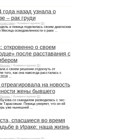
4 года назад узнала о
е – рак груди
сшествия
/ Комментариев (
0
)
дель и певица поделилась своим диагнозом
ю Месяца осведомленности о раке ...
: откровенно о своем
рдце» после расставания с
ибером
бизнес
/ Комментариев (
0
)
ала о своем решении отдохнуть от
е того, как она навсегда рассталась с
018 ...
 отреагировала на новость
нности жены бывшего
бизнес
/ Комментариев (
0
)
Бузова со скандалом разводилась с экс-
 Тарасовым. Певица уверяет, что он ей
ерь уже нынешней ...
ста, спасшиеся во время
адьбе в Ираке: наша жизнь
сшествия
/ Комментариев (
0
)