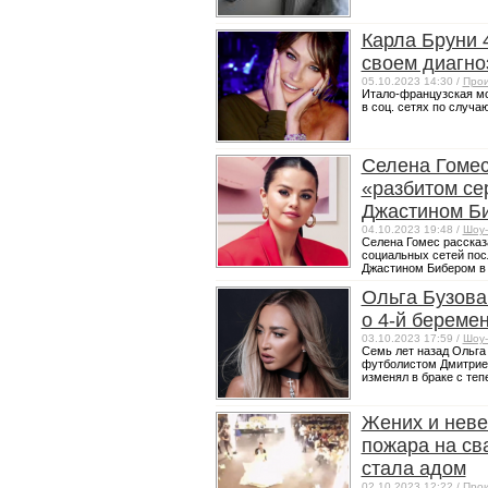
Карла Бруни 
своем диагноз
05.10.2023 14:30 /
Прои
Итало-французская мо
в соц. сетях по случа
Селена Гомес
«разбитом се
Джастином Б
04.10.2023 19:48 /
Шоу-
Селена Гомес рассказ
социальных сетей посл
Джастином Бибером в 2
Ольга Бузова
о 4-й береме
03.10.2023 17:59 /
Шоу-
Семь лет назад Ольга 
футболистом Дмитрием
изменял в браке с теп
Жених и неве
пожара на св
стала адом
02.10.2023 12:22 /
Прои