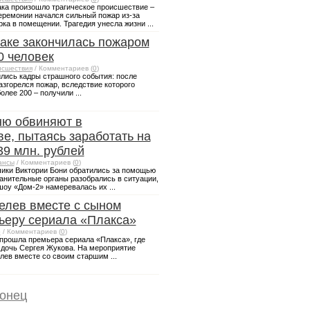
ака произошло трагическое происшествие –
еремонии начался сильный пожар из-за
а в помещении. Трагедия унесла жизни ...
аке закончилась пожаром
0 человек
сшествия
/ Комментариев (
0
)
ились кадры страшного события: после
азгорелся пожар, вследствие которого
олее 200 – получили ...
ню обвиняют в
е, пытаясь заработать на
39 млн. рублей
ансы
/ Комментариев (
0
)
ики Виктории Бони обратились за помощью
анительные органы разобрались в ситуации,
шоу «Дом-2» намеревалась их ...
лев вместе с сыном
ьеру сериала «Плакса»
о
/ Комментариев (
0
)
 прошла премьера сериала «Плакса», где
 дочь Сергея Жукова. На мероприятие
ев вместе со своим старшим ...
конец