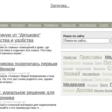
Загрузка...
омика
Интернет
Финансы
Криминал
Общество
Автомобили
Спорт
тиную от "Дятьково"
Поиск по сайту
ства и удобства
ество
/ Комментариев (
0
)
ним из главных помещений в доме, где
 гостями и отдыхает вся семья. Поэтому
 комнаты играет ...
Приставы
Ме
Убийство
Пут
Медведев
никова поделилась первым
Должник
Театр
С
ебенком
Оружие
Катастрофа
Молодеж
Урожай
Авар
рнет
/ Комментариев (
0
)
Автомобили
ериала «Универ» Мария Кожевникова стала
Политика
Приставы
. На этот раз снова родился сын, однако
Убийство
 интригу ...
Медведев
Театр
Должник
Доллар
Кризис
Москва
Безр
: идеальное решение для
онника
а
/ Комментариев (
0
)
ный и стильный материал для подоконников
знайте о его преимуществах и ...