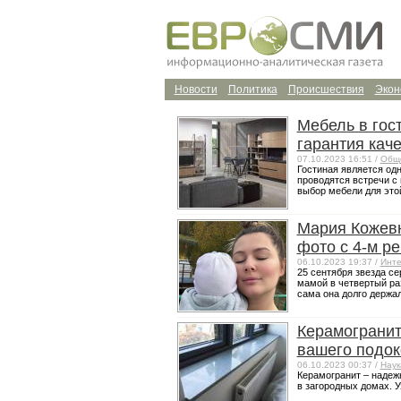
Новости
Политика
Происшествия
Экон
Мебель в гос
гарантия каче
07.10.2023 16:51 /
Общ
Гостиная является од
проводятся встречи с
выбор мебели для этой
Мария Кожев
фото с 4-м р
06.10.2023 19:37 /
Инте
25 сентября звезда с
мамой в четвертый раз
сама она долго держала
Керамогранит
вашего подок
06.10.2023 00:37 /
Наук
Керамогранит – надеж
в загородных домах. У