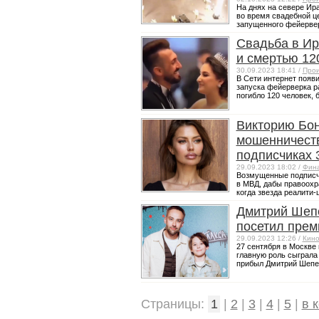
На днях на севере Ир
во время свадебной ц
запущенного фейерверк
Свадьба в Ир
и смертью 12
30.09.2023 18:41 /
Прои
В Сети интернет появ
запуска фейерверка р
погибло 120 человек, б
Викторию Бо
мошенничеств
подписчиках 
29.09.2023 18:02 /
Фин
Возмущенные подписч
в МВД, дабы правоохр
когда звезда реалити-
Дмитрий Шепе
посетил прем
29.09.2023 12:26 /
Кин
27 сентября в Москве
главную роль сыграла
прибыл Дмитрий Шепел
Страницы:
1
|
2
|
3
|
4
|
5
|
в 