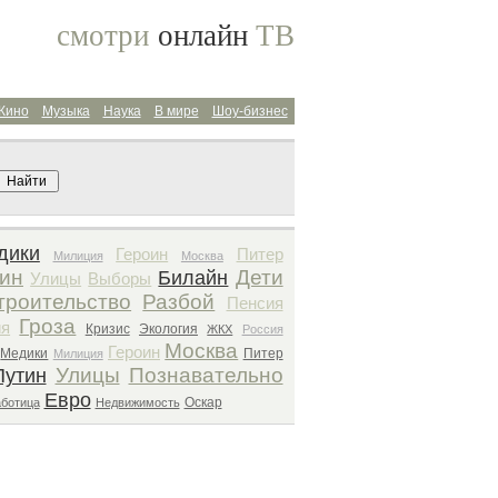
смотри
онлайн
ТВ
Кино
Музыка
Наука
В мире
Шоу-бизнес
Поиск архива
дики
Героин
Питер
Милиция
Москва
ин
Дети
Билайн
Улицы
Выборы
троительство
Разбой
Пенсия
Гроза
ия
Кризис
Экология
ЖКХ
Россия
Москва
Героин
Медики
Питер
Милиция
Улицы
Познавательно
Путин
Евро
Оскар
аботица
Недвижимость