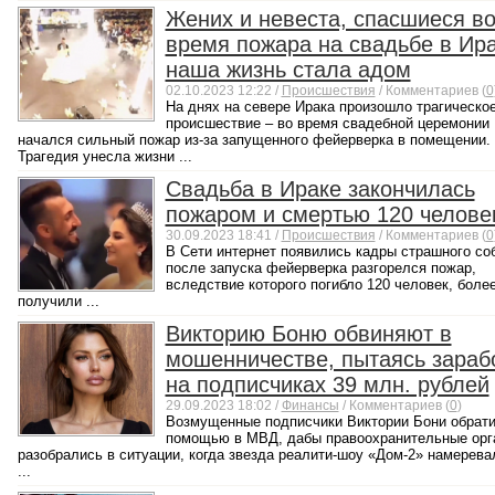
Жених и невеста, спасшиеся в
время пожара на свадьбе в Ира
наша жизнь стала адом
02.10.2023 12:22 /
Происшествия
/ Комментариев (
0
На днях на севере Ирака произошло трагическо
происшествие – во время свадебной церемонии
начался сильный пожар из-за запущенного фейерверка в помещении.
Трагедия унесла жизни ...
Свадьба в Ираке закончилась
пожаром и смертью 120 челове
30.09.2023 18:41 /
Происшествия
/ Комментариев (
0
В Сети интернет появились кадры страшного со
после запуска фейерверка разгорелся пожар,
вследствие которого погибло 120 человек, более
получили ...
Викторию Боню обвиняют в
мошенничестве, пытаясь зараб
на подписчиках 39 млн. рублей
29.09.2023 18:02 /
Финансы
/ Комментариев (
0
)
Возмущенные подписчики Виктории Бони обрати
помощью в МВД, дабы правоохранительные орг
разобрались в ситуации, когда звезда реалити-шоу «Дом-2» намерева
...