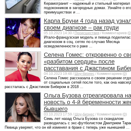
Керамогранит – надежный и стильный материал
подоконников в загородных домах. Узнайте о ег
преимуществах и ...
Карла Бруни 4 года назад узна
своем диагнозе – рак груди
05.10.2023 14:30 /
Происшествия
/ Комментариев (
0
Итало-французская модель и певица поделилас
диагнозом в соц. сетях по случаю Месяца
осведомленности о раке ...
Селена Гомес: откровенно о св
«разбитом сердце» после
расставания с Джастином Биб
04.10.2023 19:48 /
Шоу-бизнес
/ Комментариев (
0
)
Селена Гомес рассказала о своем решении отдо
от социальных сетей после того, как она навсег
рассталась с Джастином Бибером в 2018 ...
Ольга Бузова отреагировала н
новость о 4-й беременности же
бывшего
03.10.2023 17:59 /
Шоу-бизнес
/ Комментариев (
0
)
Семь лет назад Ольга Бузова со скандалом
разводилась с экс-футболистом Дмитрием Тара
Певица уверяет, что он ей изменял в браке с теперь уже нынешней ...