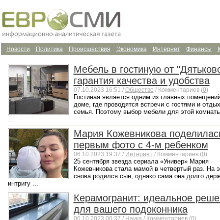
Новости
Политика
Происшествия
Экономика
Интернет
Финансы
Мебель в гостиную от "Дятьков
гарантия качества и удобства
07.10.2023 16:51 /
Общество
/ Комментариев (
0
)
Гостиная является одним из главных помещений
доме, где проводятся встречи с гостями и отды
семья. Поэтому выбор мебели для этой комнаты
...
Мария Кожевникова поделилас
первым фото с 4-м ребенком
06.10.2023 19:37 /
Интернет
/ Комментариев (
0
)
25 сентября звезда сериала «Универ» Мария
Кожевникова стала мамой в четвертый раз. На э
снова родился сын, однако сама она долго дер
интригу ...
Керамогранит: идеальное реше
для вашего подоконника
06.10.2023 00:37 /
Наука
/ Комментариев (
0
)