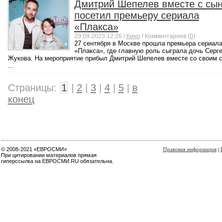
Дмитрий Шепелев вместе с сы
посетил премьеру сериала
«Плакса»
29.09.2023 12:26 /
Кино
/ Комментариев (
0
)
27 сентября в Москве прошла премьера сериал
«Плакса», где главную роль сыграла дочь Серг
Жукова. На мероприятие прибыл Дмитрий Шепелев вместе со своим 
...
Страницы:
1
|
2
|
3
|
4
|
5
|
в
конец
© 2008-2021 «ЕВРОСМИ»
Правовая информация
|
При цитировании материалов прямая
гиперссылка на ЕВРОСМИ.RU обязательна.