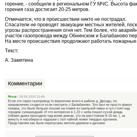
горение, - сообщили в региональном ГУ МЧС. Высота фа
горения газа достигает 20-25 метров.
Отмечается, что в происшествии никто не пострадал.
Спасатели не проводят эвакуации местных жителей, поск
угрозы распространения огня нет. Тем более, что аварий
участок газопровода между Обнинском и Балабаново пер
На месте происшествия продолжают работать пожарные
Текст:
А. Замятина
Комментарии
Ягоза
/ 29.04.2016 11:49
Если это горел газопровод то вероятнее всего в районе д. Дрозды, по
направлению сходится если смотреть с Балабаново. Это был не просто факел
пожара, это было больше похоже на пламя из паяльной ламы и гул стоял над
городом сумашедший. И что интересно в 1.22 с неба пошел сухой дождь
(облако дыма проходило над моим домом, это на расстоянии 8-10 км. ), за
минуту я насобирал в ладошки с пол чайной ложки твердых крупинок.
Представляю как были перепуганы жители деревни и дачники.