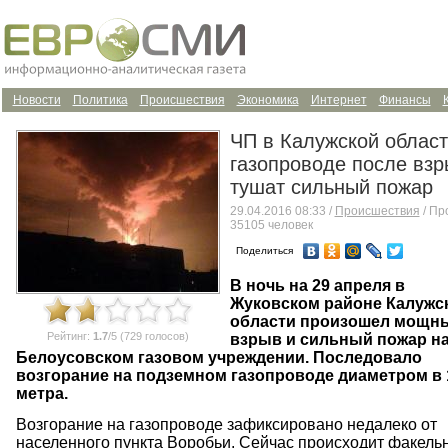
Новости
Политика
Происшествия
Экономика
Интернет
Финансы
ЧП в Калужской област
газопроводе после вз
тушат сильный пожар
29.04.2016 08:33 /
Происшествия
/ Пр
35105 человек
Поделиться
В ночь на 29 апреля в
Жуковском районе Калужс
области произошел мощн
Рейтинг:
1.7
/5 (729 голосов)
взрыв и сильный пожар н
Белоусовском газовом учреждении. Последовало
возгорание на подземном газопроводе диаметром в 
метра.
Возгорание на газопроводе зафиксировано недалеко от
населенного пункта Воробьи. Сейчас происходит факель