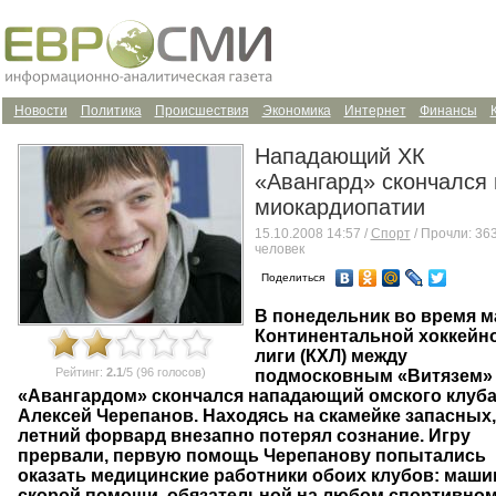
Новости
Политика
Происшествия
Экономика
Интернет
Финансы
Нападающий ХК
«Авангард» скончался 
миокардиопатии
15.10.2008 14:57 /
Спорт
/ Прочли: 36
человек
Поделиться
В понедельник во время м
Континентальной хоккейн
лиги (КХЛ) между
Рейтинг:
2.1
/5 (96 голосов)
подмосковным «Витязем»
«Авангардом» скончался нападающий омского клуб
Алексей Черепанов. Находясь на скамейке запасных,
летний форвард внезапно потерял сознание. Игру
прервали, первую помощь Черепанову попытались
оказать медицинские работники обоих клубов: маш
скорой помощи, обязательной на любом спортивном