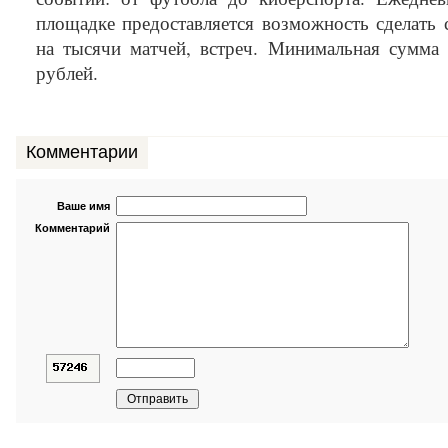
площадке предоставляется возможность сделать 
на тысячи матчей, встреч. Минимальная сумма
рублей.
Комментарии
Ваше имя
Комментарий