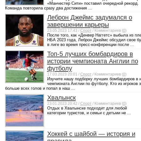
«Манчестер Сити» поставил очередной рекорд.
Команда повторила сразу два достижения ...
Леброн Джеймс задумался о
завершении карьеры
23.05.2023 17:43 /
Спорт
/ Комментариев (
0
)
После того, как «Денвер Наггетс» выбыла из п
НБА 2023 года, Леброн Джеймс обсудил свое б
в лиге во время пресс-конференции после ...
Топ-5 лучших бомбардиров в
истории чемпионата Англии по
футболу
17.03.2023 20:01 /
Спорт
/ Комментариев (
0
)
Изучите нашу подборку лучших бомбардиров в 
чемпионата Англии по футболу. Кто из игроков 
больше всех голов и попал в наш ...
Хвалынск
23.01.2023 20:42 /
Спорт
/ Комментариев (
0
)
Отдых в Хвалынске подходит для любой
категории туристов, и семьи с детьми не ...
Хоккей с шайбой — история и