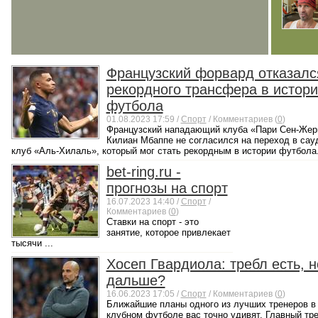
Французский форвард отказалс
рекордного трансфера в истор
футбола
01.08.2023 17:59 /
Спорт
/ Комментариев (
0
)
Французский нападающий клуба «Пари Сен-Же
Килиан Мбаппе не согласился на переход в сау
клуб «Аль-Хилаль», который мог стать рекордным в истории футбола. 
bet-ring.ru -
прогнозы на спорт
16.07.2023 14:40 /
Спорт
/
Комментариев (
0
)
Ставки на спорт - это
занятие, которое привлекает
тысячи ...
Хосеп Гвардиола: требл есть, н
дальше?
16.06.2023 17:05 /
Спорт
/ Комментариев (
0
)
Ближайшие планы одного из лучших тренеров в
клубном футболе вас точно удивят. Главный тр