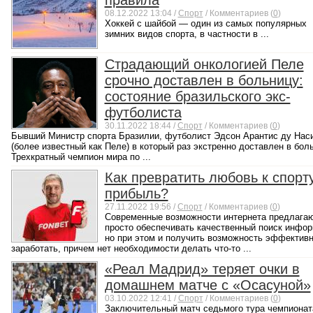
правила
08.12.2022 13:04 /
Спорт
/ Комментариев (
0
)
Хоккей с шайбой — один из самых популярных
зимних видов спорта, в частности в ...
Страдающий онкологией Пеле
срочно доставлен в больницу:
состояние бразильского экс-
футболиста
30.11.2022 18:44 /
Спорт
/ Комментариев (
0
)
Бывший Министр спорта Бразилии, футболист Эдсон Арантис ду Нас
(более известный как Пеле) в который раз экстренно доставлен в бол
Трехкратный чемпион мира по ...
Как превратить любовь к спорт
прибыль?
27.11.2022 19:56 /
Спорт
/ Комментариев (
0
)
Современные возможности интернета предлагаю
просто обеспечивать качественный поиск инфор
но при этом и получить возможность эффектив
заработать, причем нет необходимости делать что-то ...
«Реал Мадрид» теряет очки в
домашнем матче с «Осасуной»
03.10.2022 12:41 /
Спорт
/ Комментариев (
0
)
Заключительный матч седьмого тура чемпионат