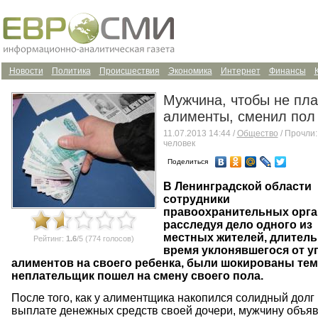
Новости
Политика
Происшествия
Экономика
Интернет
Финансы
Мужчина, чтобы не пла
алименты, сменил пол
11.07.2013 14:44 /
Общество
/ Прочли:
человек
Поделиться
В Ленинградской области
сотрудники
правоохранительных орга
расследуя дело одного из
местных жителей, длител
Рейтинг:
1.6
/5 (774 голосов)
время уклонявшегося от у
алиментов на своего ребенка, были шокированы тем,
неплательщик пошел на смену своего пола.
После того, как у алиментщика накопился солидный долг
выплате денежных средств своей дочери, мужчину объяв