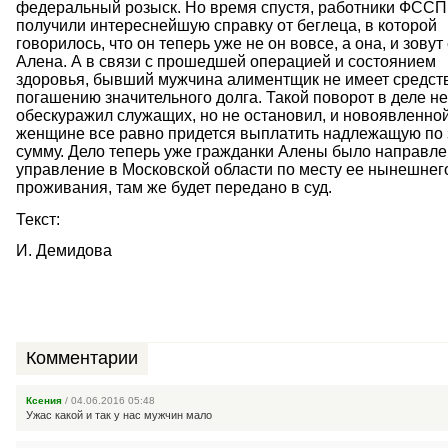
федеральный розыск. Но время спустя, работники ФССП
получили интереснейшую справку от беглеца, в которой
говорилось, что он теперь уже не он вовсе, а она, и зовут
Алена. А в связи с прошедшей операцией и состоянием
здоровья, бывший мужчина алиментщик не имеет средств
погашению значительного долга. Такой поворот в деле н
обескуражил служащих, но не остановил, и новоявленно
женщине все равно придется выплатить надлежащую по 
сумму. Дело теперь уже гражданки Алены было направле
управление в Московской области по месту ее нынешнег
проживания, там же будет передано в суд.
Текст:
И. Демидова
Комментарии
Ксения
/ 04.06.2016 05:48
Ужас какой и так у нас мужчин мало