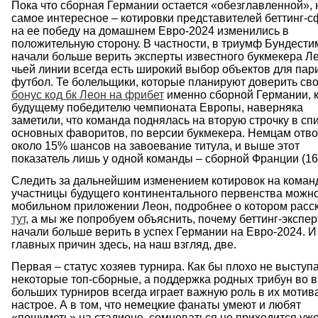
Пока что сборная Германии остается «обезглавленной», н
самое интересное – котировки представителей беттинг-
на ее победу на домашнем Евро-2024 изменились в
положительную сторону. В частности, в триумф Бундести
начали больше верить эксперты известного букмекера Ле
чьей линии всегда есть широкий выбор объектов для пар
футбол. Те болельщики, которые планируют доверить св
бонус код бк Леон на фрибет
именно сборной Германии, к
будущему победителю чемпионата Европы, наверняка
заметили, что команда поднялась на вторую строчку в сп
основных фаворитов, по версии букмекера. Немцам отво
около 15% шансов на завоевание титула, и выше этот
показатель лишь у одной команды – сборной Франции (16
Следить за дальнейшим изменением котировок на коман
участницы будущего континентального первенства можно
мобильном приложении Леон, подробнее о котором расс
тут
, а мы же попробуем объяснить, почему беттинг-экспе
начали больше верить в успех Германии на Евро-2024. И
главных причин здесь, на наш взгляд, две.
Первая – статус хозяев турнира. Как бы плохо не выступ
некоторые топ-сборные, а поддержка родных трибун во 
больших турниров всегда играет важную роль в их мотив
настрое. А в том, что немецкие фанаты умеют и любят
«пошуметь» на стадионе, сомневаться не приходится уж