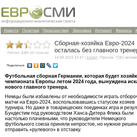
Новости
Политика
Происшествия
Экономика
Интернет
Финансы
Сборная-хозяйка Евро-2024
осталась без главного трене
Рейтинг:
2.4
/5 (41 голосов)
14.09.2023 15:47 /
Спорт
/ Прочли: 7281 челове
Поделиться
Футбольная сборная Германии, которая будет хозяй
чемпионата Европы летом 2024 года, вынуждена иск
нового главного тренера.
Немцы были избавлены от необходимости играть отборо
матчи на Евро-2024, воспользовавшись статусом хозяев
турнира. Но даже в товарищеских поединках игра и резу
Бундестим под руководством Ханса-Дитера Флика были
настолько плачевными, что руководители Немецкого
футбольного союза приняли непростое, но нужное решен
отправить «рулевого» в отставку.