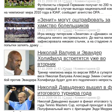
19.11.2008 08:18 /
Спорт
/ Комментариев (
0
)
Футболисты сборной Германии получат по 200 т
евро каждый в случае выхода национальной ко
на чемпионат мира 2010 года в ЮАР, сообщает агентство DPA ...
«Зенит» могут оштрафовать за
хамство болельщиков
18.11.2008 07:32 /
Спорт
/ Комментариев (
0
)
Игра между питерским «Зенитом» и «Динамо» н
обещала ничего экстремального. До матча мили
зафиксировала никаких стычек, а на стадионе 
попытки затеять драку ...
Николай Валуев и Эвандер
Холифилд встретятся уже во
вторник
17.11.2008 11:43 /
Спорт
/ Комментариев (
0
)
Тренер чемпиона мира по версии WBA в суперт
весе Николая Валуева Александр Зимин считает
бой против Эвандера Холифилда будет для его подопечного непростым
Николай Давыденко вышел в ф
итогового турнира года
16.11.2008 08:31 /
Спорт
/ Комментариев (
0
)
Николай Давыденко вышел в финал итогового т
года Tennis Masters Cup, который проходит в Ша
Полуфинальный матч с британцем Энди Мюрре