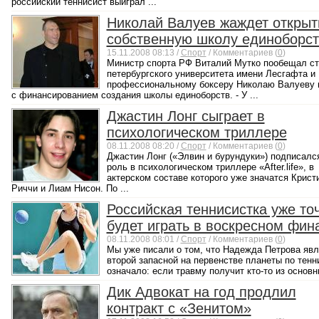
российский теннисист выиграл ...
Николай Валуев жаждет открыт
собственную школу единоборст
15.11.2008 08:13 /
Спорт
/ Комментариев (
0
)
Министр спорта РФ Виталий Мутко пообещал ст
петербургского университета имени Лесгафта и
профессиональному боксеру Hиколаю Валуеву 
с финансированием создания школы единоборств. - У ...
Джастин Лонг сыграет в
психологическом триллере
08.11.2008 08:20 /
Спорт
/ Комментариев (
0
)
Джастин Лонг («Элвин и бурундуки») подписалс
роль в психологическом триллере «After.life», в
актерском составе которого уже значатся Крист
Риччи и Лиам Нисон. По ...
Российская теннисистка уже то
будет играть в воскресном фин
08.11.2008 08:01 /
Спорт
/ Комментариев (
0
)
Мы уже писали о том, что Надежда Петрова явл
второй запасной на первенстве планеты по тенн
означало: если травму получит кто-то из основны
Дик Адвокат на год продлил
контракт с «Зенитом»