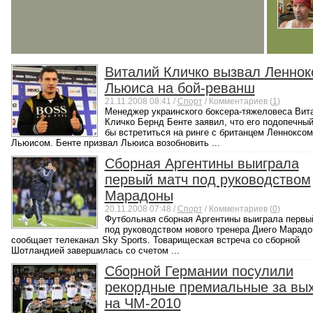
Виталий Кличко вызвал Леннок
Льюиса на бой-реванш
21.11.2008 08:41 /
Спорт
/ Комментариев (
1
)
Менеджер украинского боксера-тяжеловеса Вит
Кличко Бернд Бенте заявил, что его подопечный
бы встретиться на ринге с британцем Ленноксом
Льюисом. Бенте призвал Льюиса возобновить ...
Сборная Аргентины выиграла
первый матч под руководством
Марадоны
20.11.2008 07:48 /
Спорт
/ Комментариев (
0
)
Футбольная сборная Аргентины выиграла первы
под руководством нового тренера Диего Марадо
сообщает телеканал Sky Sports. Товарищеская встреча со сборной
Шотландией завершилась со счетом ...
Сборной Германии посулили
рекордные премиальные за вы
на ЧМ-2010