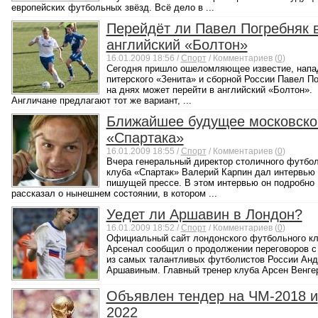
европейских футбольных звёзд. Всё дело в ...
Перейдёт ли Павел Погребняк 
английский «Болтон»
16.01.2009 18:56 /
Спорт
/ Комментариев (
0
)
Сегодня пришло ошеломляющее известие, нап
питерского «Зенита» и сборной России Павел П
на днях может перейти в английский «Болтон».
Англичане предлагают тот же вариант, ...
Ближайшее будущее московско
«Спартака»
16.01.2009 18:55 /
Спорт
/ Комментариев (
0
)
Вчера генеральный директор столичного футбо
клуба «Спартак» Валерий Карпин дал интервью
пишущей прессе. В этом интервью он подробно
рассказал о нынешнем состоянии, в котором ...
Уедет ли Аршавин в Лондон?
16.01.2009 18:52 /
Спорт
/ Комментариев (
0
)
Официальный сайт лондонского футбольного к
Арсенал сообщил о продолжении переговоров с
из самых талантливых футболистов России Ан
Аршавиным. Главный тренер клуба Арсен Венгер 
Объявлен тендер на ЧМ-2018 и
2022