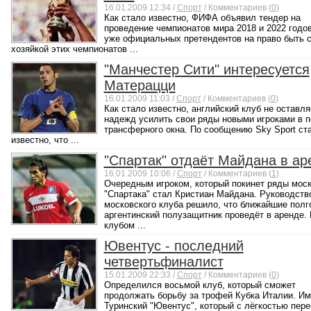
16.01.2009 12:34 /
Спорт
/ Комментариев (
0
)
Как стало известно, ФИФА объявил тендер на
проведение чемпионатов мира 2018 и 2022 годо
уже официальных претендентов на право быть с
хозяйкой этих чемпионатов ...
"Манчестер Сити" интересуется
Матерацци
16.01.2009 11:03 /
Спорт
/ Комментариев (
0
)
Как стало известно, английский клуб не оставля
надежд усилить свои ряды новыми игроками в 
трансферного окна. По сообщению Sky Sport ст
известно, что ...
"Спартак" отдаёт Майдана в ар
16.01.2009 10:06 /
Спорт
/ Комментариев (
1
)
Очередным игроком, который покинет ряды моск
"Спартака" стал Кристиан Майдана. Руководств
московского клуба решило, что ближайшие полг
аргентинский полузащитник проведёт в аренде.
клубом ...
Ювентус - последний
четвертьфиналист
15.01.2009 22:33 /
Спорт
/ Комментариев (
0
)
Определился восьмой клуб, который сможет
продолжать борьбу за трофей Кубка Италии. Им
Туринский "Ювентус", который с лёгкостью пере