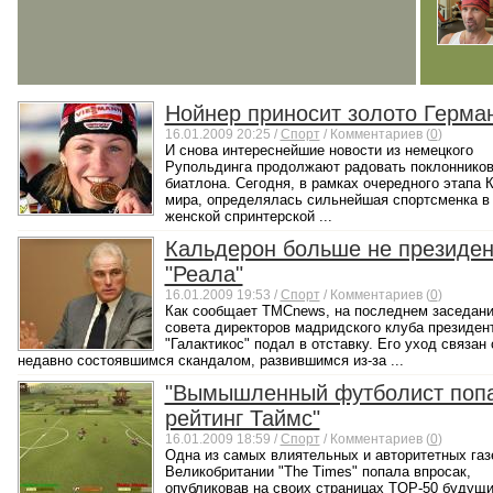
Нойнер приносит золото Герма
16.01.2009 20:25 /
Спорт
/ Комментариев (
0
)
И снова интереснейшие новости из немецкого
Рупольдинга продолжают радовать поклоннико
биатлона. Сегодня, в рамках очередного этапа 
мира, определялась сильнейшая спортсменка в
женской спринтерской ...
Кальдерон больше не президен
"Реала"
16.01.2009 19:53 /
Спорт
/ Комментариев (
0
)
Как сообщает TMCnews, на последнем заседан
совета директоров мадридского клуба президен
"Галактикос" подал в отставку. Его уход связан 
недавно состоявшимся скандалом, развившимся из-за ...
"Вымышленный футболист поп
рейтинг Таймс"
16.01.2009 18:59 /
Спорт
/ Комментариев (
0
)
Одна из самых влиятельных и авторитетных газ
Великобритании "The Times" попала впросак,
опубликовав на своих страницах TOP-50 будущ