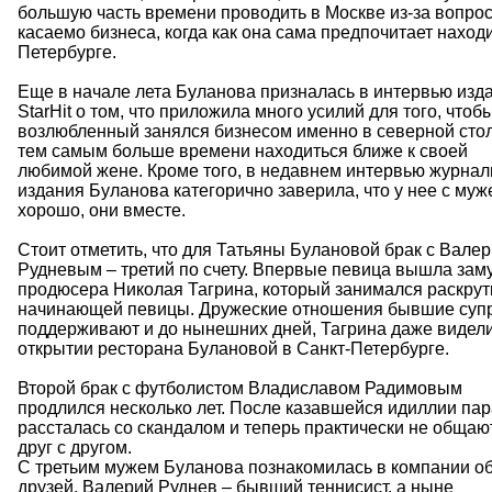
большую часть времени проводить в Москве из-за вопро
касаемо бизнеса, когда как она сама предпочитает наход
Петербурге.
Еще в начале лета Буланова призналась в интервью изд
StarHit о том, что приложила много усилий для того, чтоб
возлюбленный занялся бизнесом именно в северной сто
тем самым больше времени находиться ближе к своей
любимой жене. Кроме того, в недавнем интервью журнал
издания Буланова категорично заверила, что у нее с муж
хорошо, они вместе.
Стоит отметить, что для Татьяны Булановой брак с Вале
Рудневым – третий по счету. Впервые певица вышла зам
продюсера Николая Тагрина, который занимался раскрут
начинающей певицы. Дружеские отношения бывшие суп
поддерживают и до нынешних дней, Тагрина даже видели
открытии ресторана Булановой в Санкт-Петербурге.
Второй брак с футболистом Владиславом Радимовым
продлился несколько лет. После казавшейся идиллии пар
рассталась со скандалом и теперь практически не общаю
друг с другом.
С третьим мужем Буланова познакомилась в компании о
друзей. Валерий Руднев – бывший теннисист, а ныне