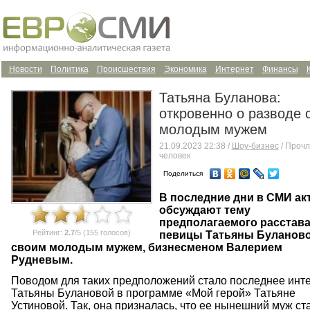
Новости
Политика
Происшествия
Экономика
Интернет
Финансы
Татьяна Буланова:
откровенно о разводе 
молодым мужем
21.09.2023 22:38 /
Шоу-бизнес
/ Прочл
человек
Поделиться
В последние дни в СМИ ак
обсуждают тему
предполагаемого расстав
Рейтинг:
2.7
/5 (155 голосов)
певицы Татьяны Буланово
своим молодым мужем, бизнесменом Валерием
Рудневым.
Поводом для таких предположений стало последнее инт
Татьяны Булановой в программе «Мой герой» Татьяне
Устиновой. Так, она призналась, что ее нынешний муж ст