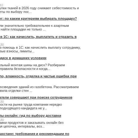
ет
купки тканей в 2026 году снижают себестоимость и
ты по выбору пос...
ег: по каким критериям выбирать площадку?
ли значительно требовательнее к азартным
айти площадки не только ...
 1С: как начислить, выплатить и отразить в
тво
 помощь в 1С: как начислить выплату сотруднику,
ые взносы, лимиты...
 диск в домашних условиях
льный монтаж шины на диск? Разбираем
правила безопасности и когда...
пло, влажность, отделка и частые ошибки при
возведения зданий из газобетона. Рассматриваем
ила отделки стен ...
атели совершают при поиске сотрудников
тво
ости на рынке труда компании нередко
подходящего кандидата не у...
ты онлайн: гид по выбору доставки
тво
авки продуктов и заказывать онлайн без
 цепочка, интервалы, воз...
ахстане: требования и рекомендации по