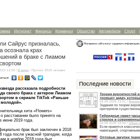
омика
Интернет
Финансы
Криминал
Общество
Автомобили
Спорт
ли Сайрус призналась,
Материалы сайта могут содержать информацию,
а осознала крах
ошений в браке с Лиамом
свортом
023 13:59 /
В мире
/ Прочли: 9520 человек
иться
Последние новости
звезда рассказала подробности
да своего брака с актером Лиамом
Теория вероятностей 
ортом в сериале TikTok «Раньше
«новых» задач, которы
04.08.2026 23:01 /
Финан
 молодой».
Задания по теории веро
претерпели существенные
нительница хита «Flowers»
 о расставании было принято на
Гибридные смарт-часы
стрелок и современны
 июне 2019 года.
04.08.2026 19:59 /
Общес
Если нравятся классичес
официально брак был заключен в 2018
навигацией, спортивными
8 года после ужасной трагедии, когда
Оптовые закупки ткане
ии в ноябре 2018 года был