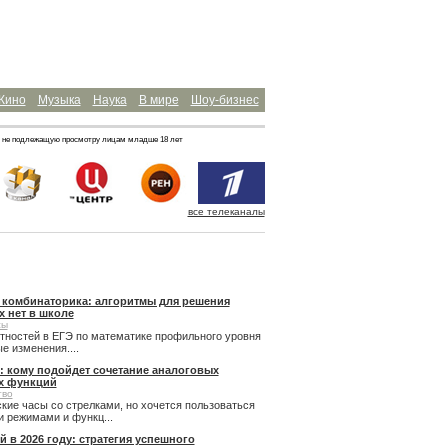
Кино
Музыка
Наука
В мире
Шоу-бизнес
 не подлежащую просмотру лицам младше 18 лет
все телеканалы
и комбинаторика: алгоритмы для решения
х нет в школе
сы
ятностей в ЕГЭ по математике профильного уровня
 изменения....
: кому подойдет сочетание аналоговых
х функций
тво
кие часы со стрелками, но хочется пользоваться
 режимами и функц...
й в 2026 году: стратегия успешного