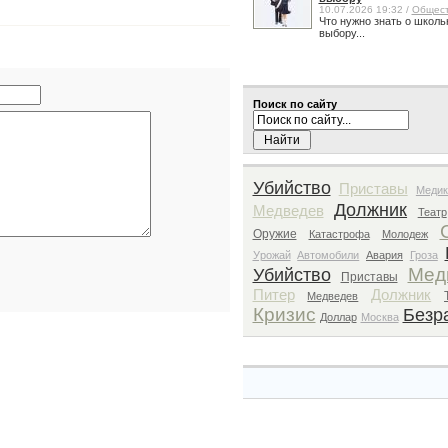
10.07.2026 19:32 /
Общес
Что нужно знать о школь
выбору...
Поиск по сайту
Убийство
Приставы
Медик
Должник
Медведев
Театр
Оружие
Катастрофа
Молодеж
Урожай
Автомобили
Авария
Гроза
Мед
Убийство
Приставы
Питер
Должник
Медведев
Кризис
Безр
Доллар
Москва