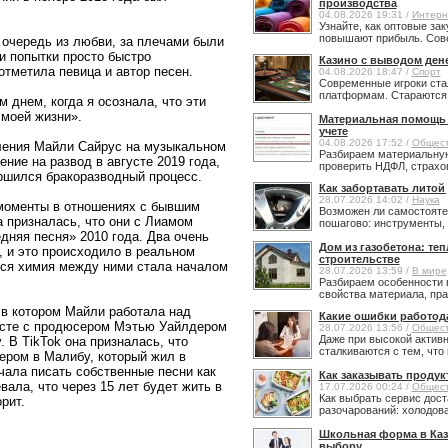
производства
04.08.2026 19:31 /
Интерн
Узнайте, как оптовые за
повышают прибыль. Сове
 очередь из любви, за плечами были
 и попытки просто быстро
Казино с выводом ден
отметила певица и автор песен.
04.08.2026 18:47 /
Спорт
Современные игроки ста
платформам. Стараются н
 днем, когда я осознала, что эти
 моей жизни».
Материальная помощь в
учете
04.08.2026 17:52 /
Общес
ления Майли Сайрус на музыкальном
Разбираем материальную
ние на развод в августе 2019 года,
проверить НДФЛ, страхов
ершился бракоразводный процесс.
Как забортавать литой
28.07.2026 14:02 /
Наука
 моменты в отношениях с бывшим
Возможен ли самостояте
а призналась, что они с Лиамом
пошагово: инструменты, 
няя песня» 2010 года. Два очень
Дом из газобетона: те
 и это происходило в реальном
строительстве
яся химия между ними стала началом
28.07.2026 13:59 /
В мире
Разбираем особенности 
свойства материала, прав
 в котором Майли работала над
Какие ошибки работод
есте с продюсером Мэтью Уайлдером
28.07.2026 13:56 /
Общес
Даже при высокой активн
 В TikTok она призналась, что
сталкиваются с тем, что 
ером в Малибу, который жил в
чала писать собственные песни как
Как заказывать продук
ала, что через 15 лет будет жить в
17.07.2026 00:24 /
Общес
Как выбрать сервис дост
рит.
разочарований: холодовая
Школьная форма в Каз
выбору