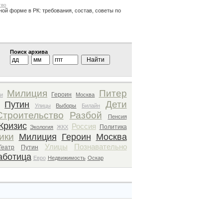
тво
ной форме в РК: требования, состав, советы по
Поиск архива
Милиция
Питер
Героин
и
Москва
Дети
Путин
Улицы
Выборы
Билайн
Строительство
Разбой
Пенсия
Кризис
Россия
Политика
Экология
ЖКХ
ики
Милиция
Героин
Москва
Улицы
Познавательно
Театр
Путин
аботица
Евро
Недвижимость
Оскар