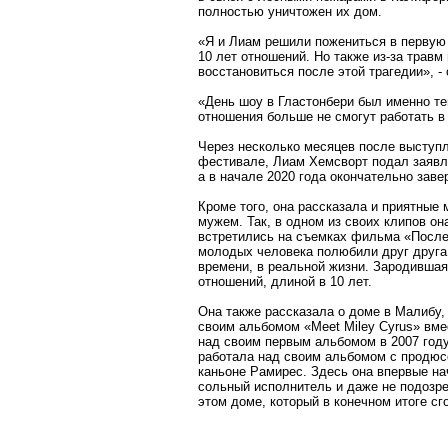
полностью уничтожен их дом.
«Я и Лиам решили пожениться в первую
10 лет отношений. Но также из-за травм
восстановиться после этой трагедии», - 
«День шоу в Гластонбери был именно тем
отношения больше не смогут работать в
Через несколько месяцев после выступ
фестивале, Лиам Хемсворт подал заявле
а в начале 2020 года окончательно зав
Кроме того, она рассказала и приятные
мужем. Так, в одном из своих клипов он
встретились на съемках фильма «Послед
молодых человека полюбили друг друга,
времени, в реальной жизни. Зародивша
отношений, длиной в 10 лет.
Она также рассказала о доме в Малибу,
своим альбомом «Meet Miley Cyrus» вм
над своим первым альбомом в 2007 году.
работала над своим альбомом с продюс
каньоне Рамирес. Здесь она впервые на
сольный исполнитель и даже не подозрев
этом доме, который в конечном итоге сго