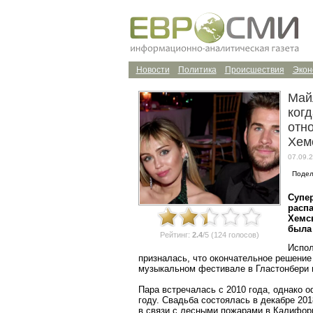
Новости
Политика
Происшествия
Экон
Май
когд
отн
Хем
07.09.2
Подел
Супер
распа
Хемсв
была
Рейтинг:
2.4
/5 (124 голосов)
Испол
призналась, что окончательное решение
музыкальном фестивале в Гластонбери в
Пара встречалась с 2010 года, однако 
году. Свадьба состоялась в декабре 201
в связи с лесными пожарами в Калифорн