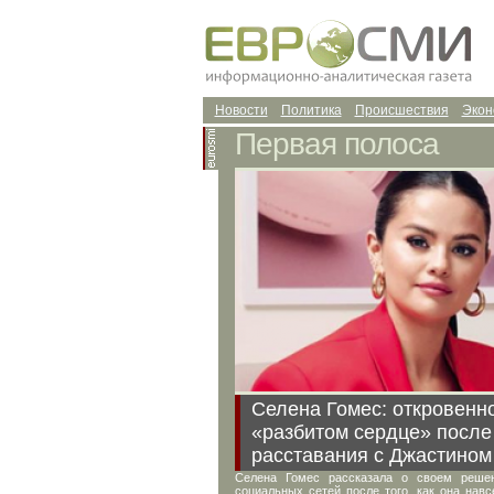
Новости
Политика
Происшествия
Экон
Первая полоса
Селена Гомес: откровенн
«разбитом сердце» после
расставания с Джастином
Селена Гомес рассказала о своем решен
социальных сетей после того, как она навс