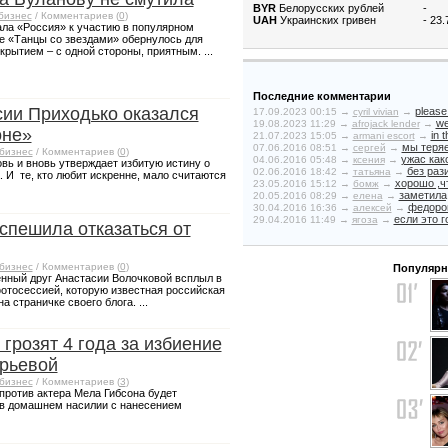
BYR
Белорусских рублей
-
бизнес
/ Комментариев (
0
)
UAH
Украинских гривен
- 23
ла «Россия» к участию в популярном
е «Танцы со звездами» обернулось для
рытием – с одной стороны, приятным. ...
Последние комментарии
сии Приходько оказался
please 
17.09.2023 00:15 →
cyril vivian
→
we
19.08.2023 11:29 →
afrojack lender
→
оне»
in 
21.07.2023 15:05 →
armani escort
→
мы теряе
07.06.2016 08:51 →
сергей
→
бизнес
/ Комментариев (
0
)
ужас како
04.06.2016 05:48 →
ксения
→
овь и вновь утверждает избитую истину о
без рази
02.06.2016 18:42 →
татьяна
→
. И те, кто любит искренне, мало считаются
хорошо ,чт
23.05.2016 15:12 →
бомж
→
заметила
20.05.2016 08:29 →
елена
→
федоров
30.04.2016 16:36 →
алексей
→
если это г
29.04.2016 11:49 →
ягоза
→
спешила отказаться от
бизнес
/ Комментариев (
0
)
Популярн
енный друг Анастасии Волочковой всплыл в
фотосессией, которую известная российская
 страничке своего блога. ...
грозят 4 года за избиение
рьевой
бизнес
/ Комментариев (
3
)
против актера Мела Гибсона будет
 в домашнем насилии с нанесением