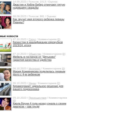
14.09.2023 / Голосов: 1013 / Оценка:
Джастин и Хейли Бибер отмечают пятую
годовщину свадьбы
08.09.2023 / Голосов: 981 / Оценка:
Как звучит имя второго ребенка певицы
Рианны?
мые новости
07.10.2023 /
Спорт
/ Комментариев (
0
)
Казахстан в квалификации еврокубков
2023/24: итоги
07.10.2023 /
Общество
/ Комментариев (
0
)
Мебель в гостиную от "Дятьково"
гарантия качества и удобства
06.10.2023 /
Интернет
/ Комментариев (
0
)
Мария Кожевникова поделилась первым
фото с 4-м ребенком
06.10.2023 /
Наука
/ Комментариев (
0
)
Керамогранит: идеальное решение для
вашего подоконника
05.10.2023 /
Происшествия
/ Комментариев
(
0
)
Карла Бруни 4 года назад узнала о своем
диагнозе – рак груди