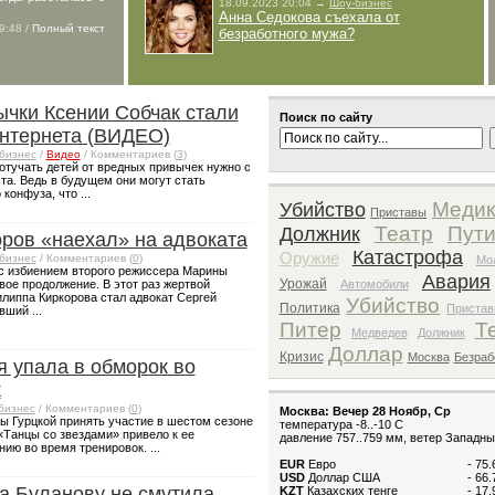
18.09.2023 20:04 →
Шоу-бизнес
Анна Седокова съехала от
9:48 /
Полный текст
безработного мужа?
ычки Ксении Собчак стали
Поиск по сайту
нтернета (ВИДЕО)
бизнес
/
Видео
/ Комментариев (
3
)
отучать детей от вредных привычек нужно с
та. Ведь в будущем они могут стать
конфуза, что ...
Медик
Убийство
Приставы
Театр
Пут
Должник
ров «наехал» на адвоката
Катастрофа
Оружие
бизнес
/ Комментариев (
0
)
Мо
с избиением второго режиссера Марины
Авария
Урожай
вое продолжение. В этот раз жертвой
Автомобили
илиппа Киркорова стал адвокат Сергей
Убийство
Политика
Приста
ший ...
Питер
Т
Медведев
Должник
Доллар
Кризис
Москва
Безраб
я упала в обморок во
к
бизнес
/ Комментариев (
0
)
Москва: Вечер 28 Ноябр, Ср
 Гурцкой принять участие в шестом сезоне
температура -8..-10 C
«Танцы со звездами» привело к ее
давление 757..759 мм, ветер Западны
ию во время тренировок. ...
EUR
Евро
- 75
USD
Доллар США
- 66
а Буланову не смутила
KZT
Казахских тенге
- 17