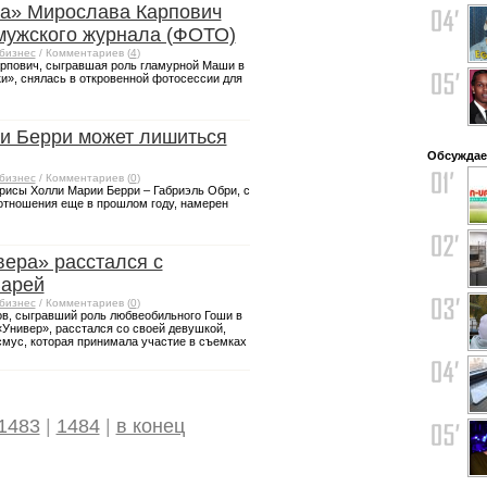
а» Мирослава Карпович
мужского журнала (ФОТО)
бизнес
/ Комментариев (
4
)
рпович, сыгравшая роль гламурной Маши в
и», снялась в откровенной фотосессии для
и Берри может лишиться
Обсуждае
бизнес
/ Комментариев (
0
)
исы Холли Марии Берри – Габриэль Обри, с
отношения еще в прошлом году, намерен
вера» расстался с
Варей
бизнес
/ Комментариев (
0
)
ов, сыгравший роль любвеобильного Гоши в
Универ», расстался со своей девушкой,
смус, которая принимала участие в съемках
1483
|
1484
|
в конец