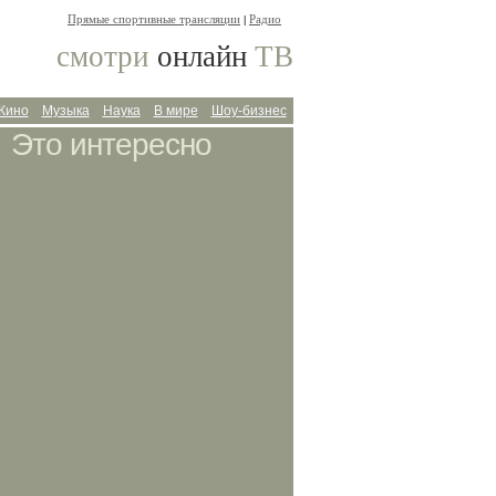
Прямые спортивные трансляции
Радио
|
смотри
онлайн
ТВ
Кино
Музыка
Наука
В мире
Шоу-бизнес
Это интересно