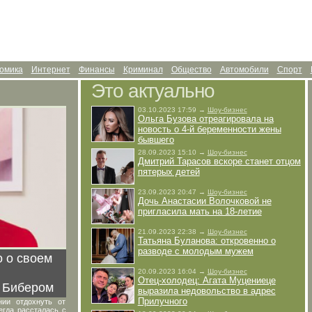
омика
Интернет
Финансы
Криминал
Общество
Автомобили
Спорт
Это актуально
03.10.2023 17:59 →
Шоу-бизнес
Ольга Бузова отреагировала на
новость о 4-й беременности жены
бывшего
28.09.2023 15:10 →
Шоу-бизнес
Дмитрий Тарасов вскоре станет отцом
пятерых детей
23.09.2023 20:47 →
Шоу-бизнес
Дочь Анастасии Волочковой не
пригласила мать на 18-летие
21.09.2023 22:38 →
Шоу-бизнес
Татьяна Буланова: откровенно о
разводе с молодым мужем
о о своем
20.09.2023 16:04 →
Шоу-бизнес
Отец-холодец: Агата Муцениеце
 Бибером
выразила недовольство в адрес
Прилучного
ии отдохнуть от
егда рассталась с