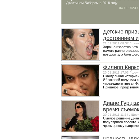
Джастином Бибером в 2018 году.
04.10.2023 1
Детские прив
достоянием и
21.01.2011 08:37 /
Шоу-
Хорошо известно, что 
самого раннего возрас
поводом для большого 
Филипп Кирко
20.01.2011 17:03 /
Шоу-
Скандальная история 
Яблоковой получила с
«праведного гнева» Ф
Привалов, представляв
Диане Гурцка
время съемо
20.01.2011 11:54 /
Шоу-
Смелое решение Дианы
популярного проекта 
чрезмерному напряжен
Ревность муж