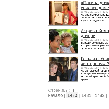
«Папина дочк
снялась для 
19.01.2011 17:35 /
Шоу-
Актриса Мирослава Ка
сериале «Папины дочк
мужского журнала ...
Актриса Холл
дочери
19.01.2011 15:54 /
Шоу-
Бывший бойфренд актр
которым она порвала 
судиться со своей ...
Гоша из «Уни
«интерном» 
19.01.2011 15:44 /
Шоу-
Актер Алексей Гаврил
молодежной комедии «
актрисой Кристиной А
другого ...
Страницы:
в
начало
|
1480
|
1481
|
1482
|