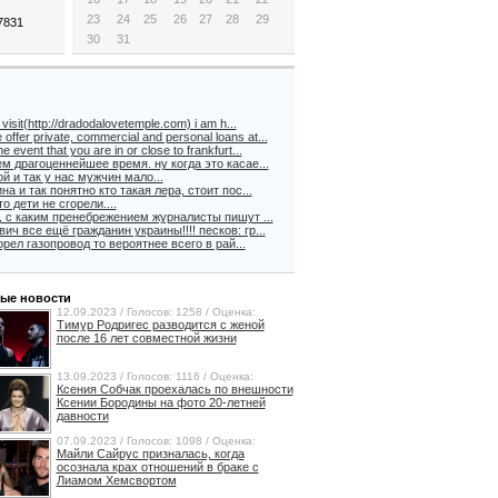
23
24
25
26
27
28
29
.7831
30
31
visit(http://dradodalovetemple.com) i am h...
 offer private, commercial and personal loans at...
the event that you are in or close to frankfurt...
м драгоценнейшее время. ну когда это касае...
й и так у нас мужчин мало...
на и так понятно кто такая лера, стоит пос...
о дети не сгорели....
, с каким пренебрежением журналисты пишут ...
ич все ещё гражданин украины!!!! песков: гр...
орел газопровод то вероятнее всего в рай...
ые новости
12.09.2023 / Голосов: 1258 / Оценка:
Тимур Родригес разводится с женой
после 16 лет совместной жизни
13.09.2023 / Голосов: 1116 / Оценка:
Ксения Собчак проехалась по внешности
Ксении Бородины на фото 20-летней
давности
07.09.2023 / Голосов: 1098 / Оценка:
Майли Сайрус призналась, когда
осознала крах отношений в браке с
Лиамом Хемсвортом