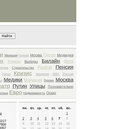
Поиск архива
и
Питер
Москва
Медведев
Милиция
Героин
ин
Билайн
Улицы
Дети
Выборы
Пенсия
Разбой
лодеж
Строительство
Кризис
Гроза
Экология
ЖКХ
Россия
Медики
Москва
Милиция
вы
Героин
еатр
Путин
Улицы
Познавательно
Евро
Оскар
отица
Недвижимость
пн.
вт.
ср.
чт.
пт.
сб.
вс.
1
й
2
3
4
5
6
7
8
.6217
9
10
11
12
13
14
15
.7800
.9357
16
17
18
19
20
21
22