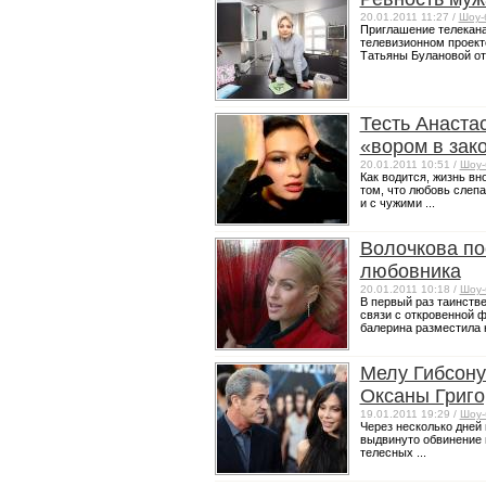
20.01.2011 11:27 /
Шоу-
Приглашение телекана
телевизионном проект
Татьяны Булановой отк
Тесть Анаста
«вором в зак
20.01.2011 10:51 /
Шоу-
Как водится, жизнь вн
том, что любовь слепа
и с чужими ...
Волочкова по
любовника
20.01.2011 10:18 /
Шоу-
В первый раз таинств
связи с откровенной 
балерина разместила на
Мелу Гибсону 
Оксаны Григо
19.01.2011 19:29 /
Шоу-
Через несколько дней 
выдвинуто обвинение
телесных ...