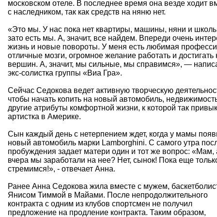
московском отеле. В последнее время она везде ходит в
с наследником, так как средств на няню нет.
«Это мы. У нас пока нет квартиры, машины, няни и школы
зато есть мы. А, значит, все найдем. Впереди очень инте
жизнь и новые повороты. У меня есть любимая професси
отличные мозги, огромное желание работать и достигать
вершин. А, значит, мы сильные, мы справимся», — напис
экс-солистка группы «Виа Гра».
Сейчас Седокова ведет активную творческую деятельнос
чтобы начать копить на новый автомобиль, недвижимость
другие атрибуты комфортной жизни, к которой так привы
артистка в Америке.
Сын каждый день с нетерпением ждет, когда у мамы появ
новый автомобиль марки Lamborghini. С самого утра пос
пробуждения задает матери один и тот же вопрос: «Мам, 
вчера мы заработали на нее? Нет, сынок! Пока еще тольк
стремимся!», - отвечает Анна.
Ранее Анна Седокова жила вместе с мужем, баскетболис
Янисом Тиммой в Майами. После непродолжительного
контракта с одним из клубов спортсмен не получил
предложение на продление контракта. Таким образом,