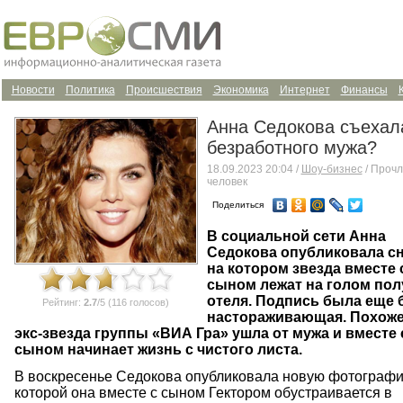
Новости
Политика
Происшествия
Экономика
Интернет
Финансы
Анна Седокова съехал
безработного мужа?
18.09.2023 20:04 /
Шоу-бизнес
/ Прочл
человек
Поделиться
В социальной сети Анна
Седокова опубликовала сн
на котором звезда вместе 
сыном лежат на голом пол
отеля. Подпись была еще 
Рейтинг:
2.7
/5 (116 голосов)
настораживающая. Похоже
экс-звезда группы «ВИА Гра» ушла от мужа и вместе 
сыном начинает жизнь с чистого листа.
В воскресенье Седокова опубликовала новую фотографи
которой она вместе с сыном Гектором обустраивается в