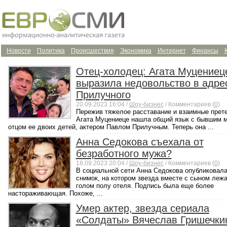
Новости
Политика
Происшествия
Экономика
Интернет
Финансы
Отец-холодец: Агата Муцениец
выразила недовольство в адре
Прилучного
20.09.2023 16:04 /
Шоу-бизнес
/ Комментариев (
0
)
Пережив тяжелое расставание и взаимные прет
Агата Муцениеце нашла общий язык с бывшим 
отцом ее двоих детей, актером Павлом Прилучным. Теперь она ...
Анна Седокова съехала от
безработного мужа?
18.09.2023 20:04 /
Шоу-бизнес
/ Комментариев (
0
)
В социальной сети Анна Седокова опубликовал
снимок, на котором звезда вместе с сыном лежа
голом полу отеля. Подпись была еще более
настораживающая. Похоже, ...
Умер актер, звезда сериала
«Солдаты» Вячеслав Гришечки