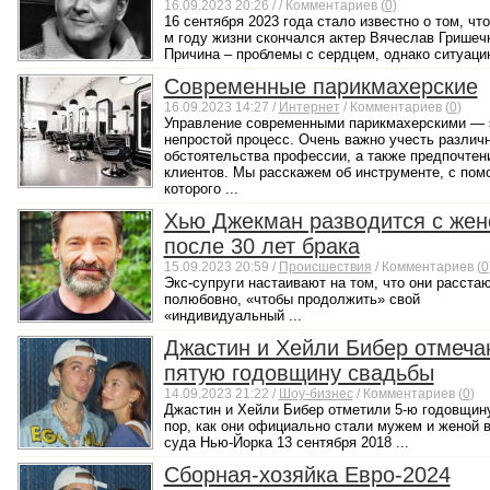
16.09.2023 20:26 /
/ Комментариев (
0
)
16 сентября 2023 года стало известно о том, что
м году жизни скончался актер Вячеслав Гришеч
Причина – проблемы с сердцем, однако ситуацию
Современные парикмахерские
16.09.2023 14:27 /
Интернет
/ Комментариев (
0
)
Управление современными парикмахерскими — 
непростой процесс. Очень важно учесть различ
обстоятельства профессии, а также предпочтен
клиентов. Мы расскажем об инструменте, с по
которого ...
Хью Джекман разводится с жен
после 30 лет брака
15.09.2023 20:59 /
Происшествия
/ Комментариев (
0
Экс-супруги настаивают на том, что они расста
полюбовно, «чтобы продолжить» свой
«индивидуальный ...
Джастин и Хейли Бибер отмеча
пятую годовщину свадьбы
14.09.2023 21:22 /
Шоу-бизнес
/ Комментариев (
0
)
Джастин и Хейли Бибер отметили 5-ю годовщину
пор, как они официально стали мужем и женой 
суда Нью-Йорка 13 сентября 2018 ...
Сборная-хозяйка Евро-2024