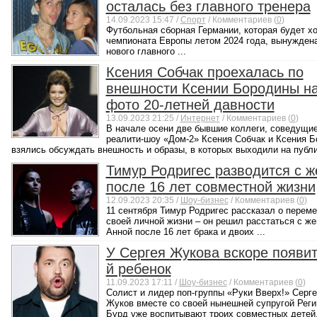
осталась без главного тренера
14.09.2023 15:47 /
Спорт
/ Комментариев (
0
)
Футбольная сборная Германии, которая будет х
чемпионата Европы летом 2024 года, вынуждена
нового главного ...
Ксения Собчак проехалась по
внешности Ксении Бородины н
фото 20-летней давности
13.09.2023 21:25 /
Интернет
/ Комментариев (
0
)
В начале осени две бывшие коллеги, соведущи
реалити-шоу «Дом-2» Ксения Собчак и Ксения 
взялись обсуждать внешность и образы, в которых выходили на публик
Тимур Родригес разводится с ж
после 16 лет совместной жизни
12.09.2023 20:35 /
Шоу-бизнес
/ Комментариев (
0
)
11 сентября Тимур Родригес рассказал о переме
своей личной жизни – он решил расстаться с же
Анной после 16 лет брака и двоих ...
У Сергея Жукова вскоре появит
й ребенок
11.09.2023 17:11 /
Шоу-бизнес
/ Комментариев (
0
)
Солист и лидер поп-группы «Руки Вверх!» Серге
Жуков вместе со своей нынешней супругой Реги
Бурд уже воспитывают троих совместных детей