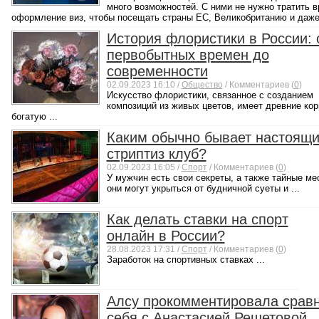
много возможностей. С ними не нужно тратить в
оформление виз, чтобы посещать страны ЕС, Великобританию и даже 
История флористики в России: 
первобытных времен до
современности
02.09.2023 16:10 /
Общество
/ Комментариев (
0
)
Искусство флористики, связанное с созданием
композиций из живых цветов, имеет древние кор
богатую ...
Каким обычно бывает настоящ
стриптиз клуб?
02.09.2023 16:05 /
Спорт
/ Комментариев (
0
)
У мужчин есть свои секреты, а также тайные ме
они могут укрыться от будничной суеты и ...
Как делать ставки на спорт
онлайн в России?
28.08.2023 17:31 /
Спорт
/ Комментариев (
0
)
Заработок на спортивных ставках ...
Алсу прокомментировала срав
себя с Анастасией Решетовой