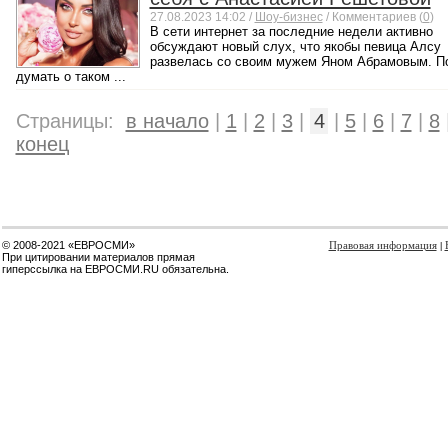
27.08.2023 14:02 /
Шоу-бизнес
/ Комментариев (
0
)
В сети интернет за последние недели активно
обсуждают новый слух, что якобы певица Алсу
развелась со своим мужем Яном Абрамовым. П
думать о таком ...
Страницы:
в начало
|
1
|
2
|
3
|
4
|
5
|
6
|
7
|
8
конец
© 2008-2021 «ЕВРОСМИ»
Правовая информация
|
При цитировании материалов прямая
гиперссылка на ЕВРОСМИ.RU обязательна.