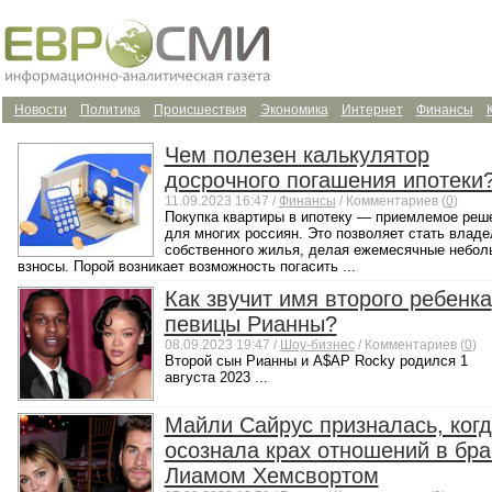
Новости
Политика
Происшествия
Экономика
Интернет
Финансы
Чем полезен калькулятор
досрочного погашения ипотеки
11.09.2023 16:47 /
Финансы
/ Комментариев (
0
)
Покупка квартиры в ипотеку — приемлемое реш
для многих россиян. Это позволяет стать влад
собственного жилья, делая ежемесячные небол
взносы. Порой возникает возможность погасить ...
Как звучит имя второго ребенка
певицы Рианны?
08.09.2023 19:47 /
Шоу-бизнес
/ Комментариев (
0
)
Второй сын Рианны и A$AP Rocky родился 1
августа 2023 ...
Майли Сайрус призналась, ког
осознала крах отношений в бра
Лиамом Хемсвортом