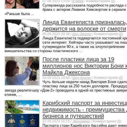
07.09.2023 13:59 /
В мире
/ Комментариев (
0
)
Суперзвезда рассказала подробности распада с
брака с актером Лиамом Хемсвортом в сериале 
«Раньше была ...
Линда Евангелиста призналась,
держится на волоске от смерти
05.09.2023 20:36 /
Шоу-бизнес
/ Комментариев (
0
)
Линда Евангелиста подвергается постоянной кр
сети интернет. Хейтеры часто указывают на лиш
супермодели 90-х, а также на злоупотребление
вмешательства со стороны пластического ...
После пластики лица за 19
миллионов нос Виктории Бони к
Майкла Джексона
04.09.2023 18:58 /
Шоу-бизнес
/ Комментариев (
0
)
Чуть больше недели назад Виктория Боня сдел
пластику лица за 250 тысяч долларов. Процеду
звезда реалити-шоу «Дом-2» проводила в одной из престижных амери
клиник, ...
Карибский паспорт за инвестиц
недвижимость - преимущества 
бизнеса и путешествий
02.09.2023 16:15 /
Экономика
/ Комментариев (
0
)
Паспорта стран Карибского бассейна дают инве