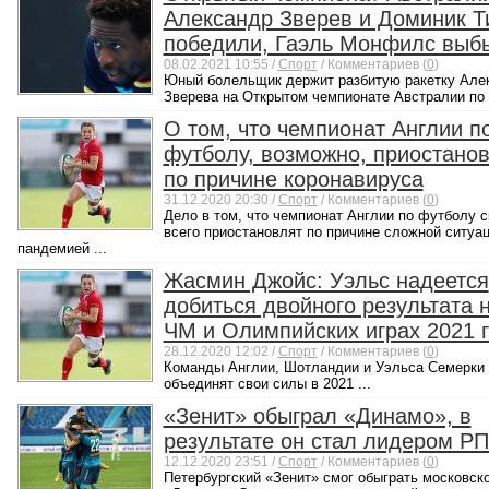
Александр Зверев и Доминик Т
победили, Гаэль Монфилс выб
08.02.2021 10:55 /
Спорт
/ Комментариев (
0
)
Юный болельщик держит разбитую ракетку Але
Зверева на Открытом чемпионате Австралии по .
О том, что чемпионат Англии п
футболу, возможно, приостанов
по причине коронавируса
31.12.2020 20:30 /
Спорт
/ Комментариев (
0
)
Дело в том, что чемпионат Англии по футболу с
всего приостановлят по причине сложной ситуац
пандемией ...
Жасмин Джойс: Уэльс надеется
добиться двойного результата 
ЧМ и Олимпийских играх 2021 
28.12.2020 12:02 /
Спорт
/ Комментариев (
0
)
Команды Англии, Шотландии и Уэльса Семерки
объединят свои силы в 2021 ...
«Зенит» обыграл «Динамо», в
результате он стал лидером Р
12.12.2020 23:51 /
Спорт
/ Комментариев (
0
)
Петербургский «Зенит» смог обыграть московск