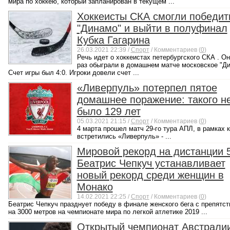
мира по хоккею, который запланирован в текущем ...
Хоккеисты СКА смогли победит
"Динамо" и выйти в полуфинал
Кубка Гагарина
26.03.2021 22:39 /
Спорт
/ Комментариев (
0
)
Речь идет о хоккеистах петербургского СКА . Он
раз обыграли в домашнем матче московское "Ди
Счет игры был 4:0. Игроки довели счет ...
«Ливерпуль» потерпел пятое
домашнее поражение: такого н
было 129 лет
05.03.2021 21:15 /
Спорт
/ Комментариев (
0
)
4 марта прошел матч 29-го тура АПЛ, в рамках 
встретились «Ливерпуль» - ...
Мировой рекорд на дистанции 5
Беатрис Чепкуч устанавливает
новый рекорд среди женщин в
Монако
14.02.2021 22:25 /
Спорт
/ Комментариев (
0
)
Беатрис Чепкуч празднует победу в финале женского бега с препятс
на 3000 метров на чемпионате мира по легкой атлетике 2019 ...
Открытый чемпионат Австралии