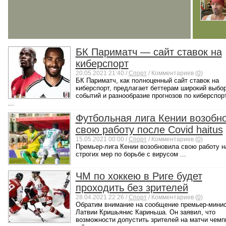
БК Париматч — сайт ставок на
киберспорт
20.05.2021 21:40 /
Спорт
/ Комментариев (
0
)
БК Париматч, как полноценный сайт ставок на
киберспорт, предлагает беттерам широкий выбо
событий и разнообразие прогнозов по киберспо
...
Футбольная лига Кении возобн
свою работу после Covid haitus
15.05.2021 00:00 /
Спорт
/ Комментариев (
0
)
Премьер-лига Кении возобновила свою работу н
строгих мер по борьбе с вирусом ...
ЧМ по хоккею в Риге будет
проходить без зрителей
28.04.2021 22:26 /
Спорт
/ Комментариев (
0
)
Обратим внимание на сообщение премьер-мини
Латвии Кришьянис Кариньша. Он заявил, что
возможности допустить зрителей на матчи чемп