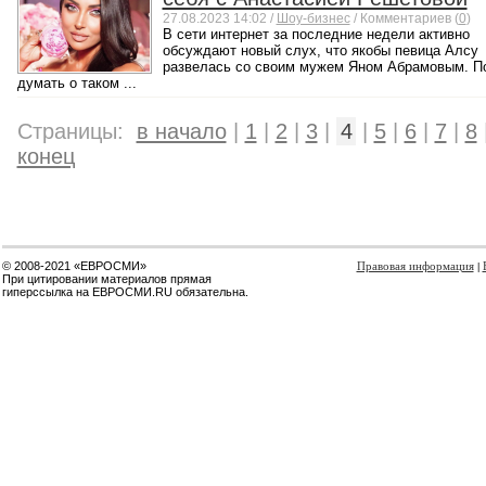
27.08.2023 14:02 /
Шоу-бизнес
/ Комментариев (
0
)
В сети интернет за последние недели активно
обсуждают новый слух, что якобы певица Алсу
развелась со своим мужем Яном Абрамовым. П
думать о таком ...
Страницы:
в начало
|
1
|
2
|
3
|
4
|
5
|
6
|
7
|
8
конец
© 2008-2021 «ЕВРОСМИ»
Правовая информация
|
При цитировании материалов прямая
гиперссылка на ЕВРОСМИ.RU обязательна.