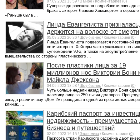
07.09.2023 13:59 /
В мире
/ Комментариев (
0
)
Суперзвезда рассказала подробности распада с
брака с актером Лиамом Хемсвортом в сериале 
«Раньше была ...
Линда Евангелиста призналась,
держится на волоске от смерти
05.09.2023 20:36 /
Шоу-бизнес
/ Комментариев (
0
)
Линда Евангелиста подвергается постоянной кр
сети интернет. Хейтеры часто указывают на лиш
супермодели 90-х, а также на злоупотребление
вмешательства со стороны пластического ...
После пластики лица за 19
миллионов нос Виктории Бони к
Майкла Джексона
04.09.2023 18:58 /
Шоу-бизнес
/ Комментариев (
0
)
Чуть больше недели назад Виктория Боня сдел
пластику лица за 250 тысяч долларов. Процеду
звезда реалити-шоу «Дом-2» проводила в одной из престижных амери
клиник, ...
Карибский паспорт за инвестиц
недвижимость - преимущества 
бизнеса и путешествий
02.09.2023 16:15 /
Экономика
/ Комментариев (
0
)
Паспорта стран Карибского бассейна дают инве