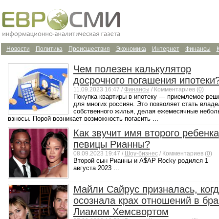
Новости
Политика
Происшествия
Экономика
Интернет
Финансы
Чем полезен калькулятор
досрочного погашения ипотеки
11.09.2023 16:47 /
Финансы
/ Комментариев (
0
)
Покупка квартиры в ипотеку — приемлемое реш
для многих россиян. Это позволяет стать влад
собственного жилья, делая ежемесячные небол
взносы. Порой возникает возможность погасить ...
Как звучит имя второго ребенка
певицы Рианны?
08.09.2023 19:47 /
Шоу-бизнес
/ Комментариев (
0
)
Второй сын Рианны и A$AP Rocky родился 1
августа 2023 ...
Майли Сайрус призналась, ког
осознала крах отношений в бра
Лиамом Хемсвортом