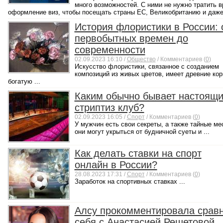
много возможностей. С ними не нужно тратить в
оформление виз, чтобы посещать страны ЕС, Великобританию и даже 
История флористики в России: 
первобытных времен до
современности
02.09.2023 16:10 /
Общество
/ Комментариев (
0
)
Искусство флористики, связанное с созданием
композиций из живых цветов, имеет древние кор
богатую ...
Каким обычно бывает настоящ
стриптиз клуб?
02.09.2023 16:05 /
Спорт
/ Комментариев (
0
)
У мужчин есть свои секреты, а также тайные ме
они могут укрыться от будничной суеты и ...
Как делать ставки на спорт
онлайн в России?
28.08.2023 17:31 /
Спорт
/ Комментариев (
0
)
Заработок на спортивных ставках ...
Алсу прокомментировала срав
себя с Анастасией Решетовой