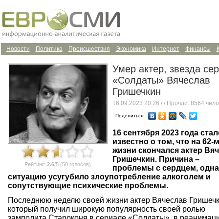
Новости
Политика
Происшествия
Экономика
Интернет
Финансы
Умер актер, звезда се
«Солдаты» Вячеслав
Гришечкин
16.09.2023 20:26 /
/ Прочли: 8564 чело
Поделиться
16 сентября 2023 года стал
известно о том, что на 62-
жизни скончался актер Вя
Гришечкин. Причина –
Рейтинг:
2.6
/5 (50 голосов)
проблемы с сердцем, одна
ситуацию усугубило злоупотребление алкоголем и
сопутствующие психические проблемы.
Последнюю неделю своей жизни актер Вячеслав Гришечк
который получил широкую популярность своей ролью
замполита Староконя в сериале «Солдаты», в реанимаци