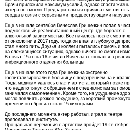
Врачи приложили максимум усилий, однако спасти жизнь
актера не смогли. Предварительная причина смерти: ост
сердца в связи с серьезными предшествующими наруше
Еще в начале сентября Вячеслав Гришечкин попал в час
подмосковный реабилитационный центр, где боролся с
алкогольной зависимостью. Все началось после смерти 
от онкологии в 2017 году, тогда он впал в глубокую депре
стал много пить. Друзья и коллеги пытались помочь и по
на сложившуюся ситуацию, однако ничего не смогли изме
В ночь с 15-го на 16-е число Вячеслав скончался в реан
инфекционного отделения больницы.
Еще в начале этого года Гришечкина экстренно
госпитализировали в больницу с подозрением на инфаркт
Тогда медикам удалось спасти артиста, который позже пр
что неделю тянул с обращением к специалистам за помо
занимался самолечением. Кроме того, на ухудшение здо
могло повлиять резкое похудение, за короткий промежуто
времени он сбросил около 15 килограмм.
До последнего момента актер работал, играл в театре,
преподавал в институте.
Прощальная церемония с артистом пройдет 19 сентября 
Московском Театре на Юго-Западе.