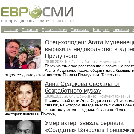
Новости
Политика
Происшествия
Экономика
Интернет
Финансы
Отец-холодец: Агата Муцениец
выразила недовольство в адре
Прилучного
20.09.2023 16:04 /
Шоу-бизнес
/ Комментариев (
0
)
Пережив тяжелое расставание и взаимные прет
Агата Муцениеце нашла общий язык с бывшим 
отцом ее двоих детей, актером Павлом Прилучным. Теперь она ...
Анна Седокова съехала от
безработного мужа?
18.09.2023 20:04 /
Шоу-бизнес
/ Комментариев (
0
)
В социальной сети Анна Седокова опубликовал
снимок, на котором звезда вместе с сыном лежа
голом полу отеля. Подпись была еще более
настораживающая. Похоже, ...
Умер актер, звезда сериала
«Солдаты» Вячеслав Гришечки