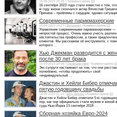
16.09.2023 20:26 /
/ Комментариев (
0
)
16 сентября 2023 года стало известно о том, что
м году жизни скончался актер Вячеслав Гришеч
Причина – проблемы с сердцем, однако ситуацию
Современные парикмахерские
16.09.2023 14:27 /
Интернет
/ Комментариев (
0
)
Управление современными парикмахерскими — 
непростой процесс. Очень важно учесть различ
обстоятельства профессии, а также предпочтен
клиентов. Мы расскажем об инструменте, с по
которого ...
Хью Джекман разводится с жен
после 30 лет брака
15.09.2023 20:59 /
Происшествия
/ Комментариев (
0
Экс-супруги настаивают на том, что они расста
полюбовно, «чтобы продолжить» свой
«индивидуальный ...
Джастин и Хейли Бибер отмеча
пятую годовщину свадьбы
14.09.2023 21:22 /
Шоу-бизнес
/ Комментариев (
0
)
Джастин и Хейли Бибер отметили 5-ю годовщину
пор, как они официально стали мужем и женой 
суда Нью-Йорка 13 сентября 2018 ...
Сборная-хозяйка Евро-2024