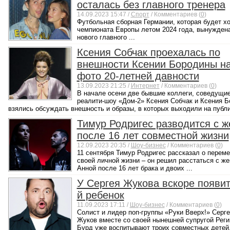
осталась без главного тренера
14.09.2023 15:47 /
Спорт
/ Комментариев (
0
)
Футбольная сборная Германии, которая будет х
чемпионата Европы летом 2024 года, вынуждена
нового главного ...
Ксения Собчак проехалась по
внешности Ксении Бородины н
фото 20-летней давности
13.09.2023 21:25 /
Интернет
/ Комментариев (
0
)
В начале осени две бывшие коллеги, соведущи
реалити-шоу «Дом-2» Ксения Собчак и Ксения 
взялись обсуждать внешность и образы, в которых выходили на публик
Тимур Родригес разводится с ж
после 16 лет совместной жизни
12.09.2023 20:35 /
Шоу-бизнес
/ Комментариев (
0
)
11 сентября Тимур Родригес рассказал о переме
своей личной жизни – он решил расстаться с же
Анной после 16 лет брака и двоих ...
У Сергея Жукова вскоре появит
й ребенок
11.09.2023 17:11 /
Шоу-бизнес
/ Комментариев (
0
)
Солист и лидер поп-группы «Руки Вверх!» Серге
Жуков вместе со своей нынешней супругой Реги
Бурд уже воспитывают троих совместных детей