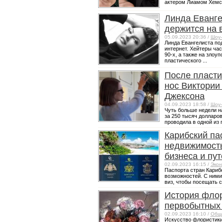
актером Лиамом Хемсв
Линда Еванге
держится на 
05.09.2023 20:36 /
Шоу-
Линда Евангелиста под
интернет. Хейтеры ча
90-х, а также на зло
пластического ...
После пласти
нос Виктории
Джексона
04.09.2023 18:58 /
Шоу-
Чуть больше недели н
за 250 тысяч долларо
проводила в одной из 
Карибский па
недвижимость
бизнеса и пу
02.09.2023 16:15 /
Экон
Паспорта стран Кариб
возможностей. С ними
виз, чтобы посещать с
История флор
первобытных 
02.09.2023 16:10 /
Общ
Искусство флористики