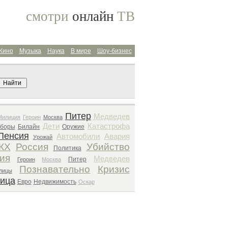
смотри
онлайн
ТВ
Кино
Музыка
Наука
В мире
Шоу-бизнес
Поиск архива
Питер
Медведев
Милиция
Героин
Москва
Дети
Катастрофа
боры
Билайн
Оружие
Пенсия
Автомобили
Авария
Урожай
КХ
Россия
Убийство
Политика
ия
Медведев
Питер
Героин
Москва
Познавательно
Кризис
лицы
тица
Евро
Недвижимость
Оскар