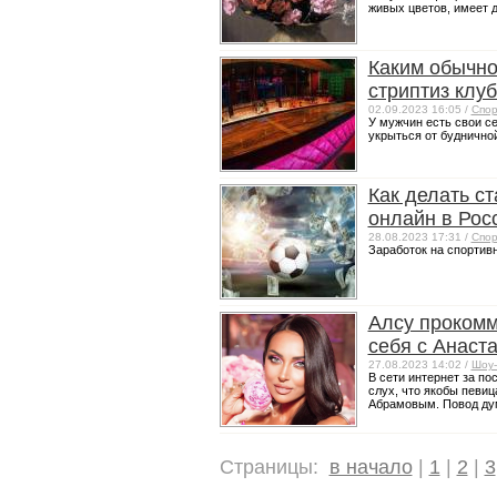
живых цветов, имеет д
Каким обычно
стриптиз клу
02.09.2023 16:05 /
Спор
У мужчин есть свои се
укрыться от будничной 
Как делать ст
онлайн в Рос
28.08.2023 17:31 /
Спор
Заработок на спортивн
Алсу проком
себя с Анаст
27.08.2023 14:02 /
Шоу-
В сети интернет за п
слух, что якобы певи
Абрамовым. Повод дума
Страницы:
в начало
|
1
|
2
|
3