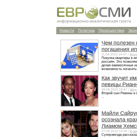
Новости
Политика
Происшествия
Экон
Чем полезен 
погашения ип
11.09.2023 16:47 /
Фин
Покупка квартиры в и
россиян. Это позволяе
делая ежемесячные не
возможность погасить .
Как звучит им
певицы Риан
08.09.2023 19:47 /
Шоу-
Второй сын Рианны и 
...
Майли Сайрус
осознала кра
Лиамом Хемс
07.09.2023 13:59 /
В ми
Суперзвезда рассказа