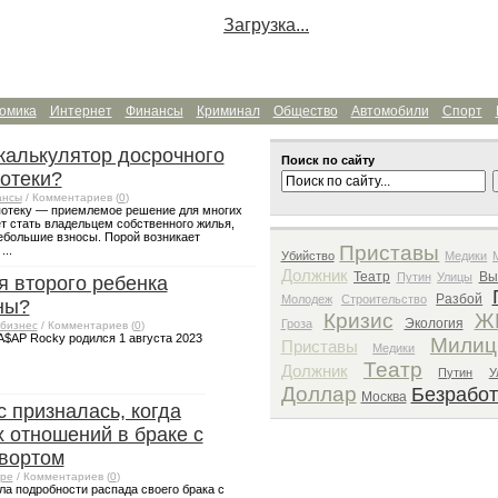
Загрузка...
омика
Интернет
Финансы
Криминал
Общество
Автомобили
Спорт
калькулятор досрочного
Поиск по сайту
отеки?
ансы
/ Комментариев (
0
)
потеку — приемлемое решение для многих
т стать владельцем собственного жилья,
большие взносы. Порой возникает
Приставы
..
Убийство
Медики
Должник
Театр
Вы
Путин
Улицы
я второго ребенка
Разбой
Молодеж
Строительство
ны?
Кризис
Ж
Экология
Гроза
бизнес
/ Комментариев (
0
)
A$AP Rocky родился 1 августа 2023
Милиц
Приставы
Медики
Театр
Должник
Путин
У
Доллар
Безрабо
Москва
 призналась, когда
х отношений в браке с
вортом
ре
/ Комментариев (
0
)
ла подробности распада своего брака с