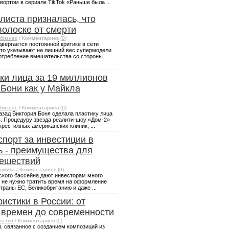
ортом в сериале TikTok «Раньше была ...
листа призналась, что
волоске от смерти
бизнес
/ Комментариев (
0
)
вергается постоянной критике в сети
сто указывают на лишний вес супермодели
употребление вмешательства со стороны
ки лица за 19 миллионов
 Бони как у Майкла
бизнес
/ Комментариев (
0
)
азад Виктория Боня сделала пластику лица
в. Процедуру звезда реалити-шоу «Дом-2»
престижных американских клиник, ...
спорт за инвестиции в
 - преимущества для
тешествий
омика
/ Комментариев (
0
)
ского бассейна дают инвесторам много
 не нужно тратить время на оформление
траны ЕС, Великобританию и даже ...
истики в России: от
времен до современности
ество
/ Комментариев (
0
)
, связанное с созданием композиций из