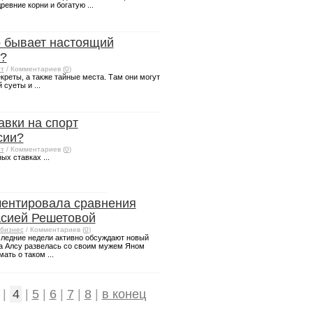
ревние корни и богатую ...
 бывает настоящий
б?
т
/ Комментариев (
0
)
креты, а также тайные места. Там они могут
суеты и ...
авки на спорт
сии?
т
/ Комментариев (
0
)
ых ставках ...
ментировала сравнения
асией Решетовой
бизнес
/ Комментариев (
0
)
оследние недели активно обсуждают новый
ца Алсу развелась со своим мужем Яном
ть о таком ...
|
4
|
5
|
6
|
7
|
8
|
в конец