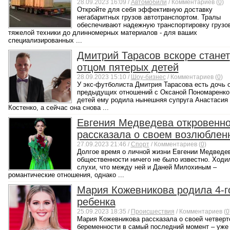
28.09.2023 16:09 /
Автомобили
/ Комментариев (
0
)
Откройте для себя эффективную доставку
негабаритных грузов автотранспортом. Тралы
обеспечивают надежную транспортировку грузов
тяжелой техники до длинномерных материалов - для ваших
специализированных ...
Дмитрий Тарасов вскоре станет
отцом пятерых детей
28.09.2023 15:10 /
Шоу-бизнес
/ Комментариев (
0
)
У экс-футболиста Дмитрия Тарасова есть дочь 
предыдущих отношений с Оксаной Пономаренко.
детей ему родила нынешняя супруга Анастасия
Костенко, а сейчас она снова ...
Евгения Медведева откровенн
рассказала о своем возлюблен
27.09.2023 21:46 /
Спорт
/ Комментариев (
0
)
Долгое время о личной жизни Евгении Медведе
общественности ничего не было известно. Ходи
слухи, что между ней и Даней Милохиным –
романтические отношения, однако ...
Мария Кожевникова родила 4-г
ребенка
25.09.2023 18:35 /
Происшествия
/ Комментариев (
0
Мария Кожевникова рассказала о своей четверт
беременности в самый последний момент – уже