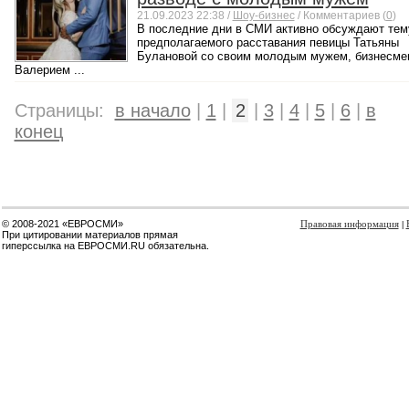
21.09.2023 22:38 /
Шоу-бизнес
/ Комментариев (
0
)
В последние дни в СМИ активно обсуждают тем
предполагаемого расставания певицы Татьяны
Булановой со своим молодым мужем, бизнесме
Валерием ...
Страницы:
в начало
|
1
|
2
|
3
|
4
|
5
|
6
|
в
конец
© 2008-2021 «ЕВРОСМИ»
Правовая информация
|
При цитировании материалов прямая
гиперссылка на ЕВРОСМИ.RU обязательна.