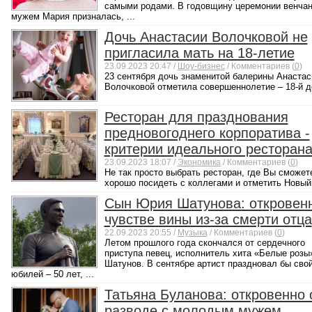
самыми родами. В годовщину церемонии венчан
мужем Мария призналась, ...
Дочь Анастасии Волочковой не
пригласила мать на 18-летие
23.09.2023 20:47 /
Шоу-бизнес
/ Комментариев (
0
)
23 сентября дочь знаменитой балерины Анастас
Волочковой отметила совершеннолетие – 18-й де
Ресторан для празднования
предновогоднего корпоратива -
критерии идеального ресторан
23.09.2023 18:07 /
Экономика
/ Комментариев (
0
)
Не так просто выбрать ресторан, где Вы сможет
хорошо посидеть с коллегами и отметить Новый 
Сын Юрия Шатунова: откровен
чувстве вины из-за смерти отца
22.09.2023 20:55 /
Музыка
/ Комментариев (
0
)
Летом прошлого года скончался от сердечного
приступа певец, исполнитель хита «Белые роз
Шатунов. В сентябре артист праздновал бы сво
юбилей – 50 лет, ...
Татьяна Буланова: откровенно 
разводе с молодым мужем