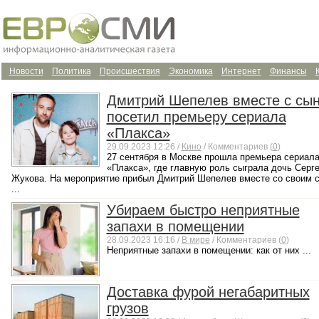
Новости
Политика
Происшествия
Экономика
Интернет
Финансы
Дмитрий Шепелев вместе с сы
посетил премьеру сериала
«Плакса»
29.09.2023 12:26 /
Кино
/ Комментариев (
0
)
27 сентября в Москве прошла премьера сериал
«Плакса», где главную роль сыграла дочь Серг
Жукова. На мероприятие прибыл Дмитрий Шепелев вместе со своим 
...
Убираем быстро неприятные
запахи в помещении
28.09.2023 16:16 /
В мире
/ Комментариев (
0
)
Неприятные запахи в помещении: как от них ...
Доставка фурой негабаритных
грузов