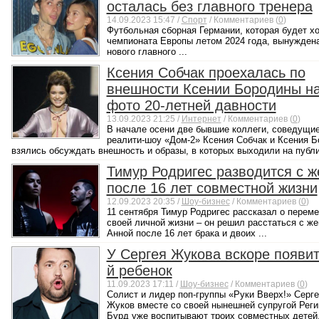
осталась без главного тренера
14.09.2023 15:47 /
Спорт
/ Комментариев (
0
)
Футбольная сборная Германии, которая будет х
чемпионата Европы летом 2024 года, вынуждена
нового главного ...
Ксения Собчак проехалась по
внешности Ксении Бородины н
фото 20-летней давности
13.09.2023 21:25 /
Интернет
/ Комментариев (
0
)
В начале осени две бывшие коллеги, соведущи
реалити-шоу «Дом-2» Ксения Собчак и Ксения 
взялись обсуждать внешность и образы, в которых выходили на публик
Тимур Родригес разводится с ж
после 16 лет совместной жизни
12.09.2023 20:35 /
Шоу-бизнес
/ Комментариев (
0
)
11 сентября Тимур Родригес рассказал о переме
своей личной жизни – он решил расстаться с же
Анной после 16 лет брака и двоих ...
У Сергея Жукова вскоре появит
й ребенок
11.09.2023 17:11 /
Шоу-бизнес
/ Комментариев (
0
)
Солист и лидер поп-группы «Руки Вверх!» Серге
Жуков вместе со своей нынешней супругой Реги
Бурд уже воспитывают троих совместных детей