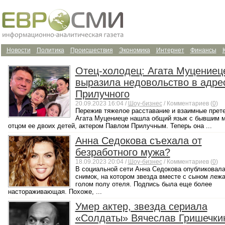
Новости
Политика
Происшествия
Экономика
Интернет
Финансы
Отец-холодец: Агата Муцениец
выразила недовольство в адре
Прилучного
20.09.2023 16:04 /
Шоу-бизнес
/ Комментариев (
0
)
Пережив тяжелое расставание и взаимные прет
Агата Муцениеце нашла общий язык с бывшим 
отцом ее двоих детей, актером Павлом Прилучным. Теперь она ...
Анна Седокова съехала от
безработного мужа?
18.09.2023 20:04 /
Шоу-бизнес
/ Комментариев (
0
)
В социальной сети Анна Седокова опубликовал
снимок, на котором звезда вместе с сыном лежа
голом полу отеля. Подпись была еще более
настораживающая. Похоже, ...
Умер актер, звезда сериала
«Солдаты» Вячеслав Гришечки