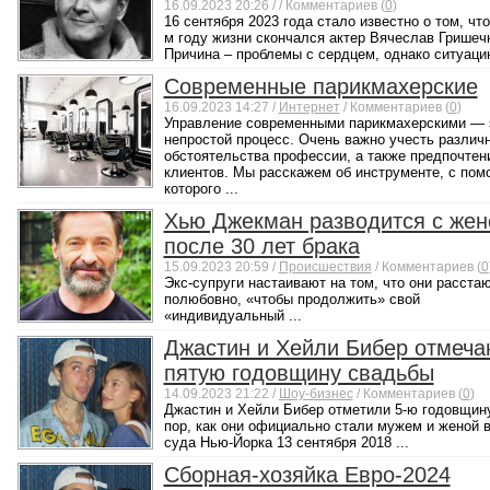
16.09.2023 20:26 /
/ Комментариев (
0
)
16 сентября 2023 года стало известно о том, что
м году жизни скончался актер Вячеслав Гришеч
Причина – проблемы с сердцем, однако ситуацию
Современные парикмахерские
16.09.2023 14:27 /
Интернет
/ Комментариев (
0
)
Управление современными парикмахерскими — 
непростой процесс. Очень важно учесть различ
обстоятельства профессии, а также предпочтен
клиентов. Мы расскажем об инструменте, с по
которого ...
Хью Джекман разводится с жен
после 30 лет брака
15.09.2023 20:59 /
Происшествия
/ Комментариев (
0
Экс-супруги настаивают на том, что они расста
полюбовно, «чтобы продолжить» свой
«индивидуальный ...
Джастин и Хейли Бибер отмеча
пятую годовщину свадьбы
14.09.2023 21:22 /
Шоу-бизнес
/ Комментариев (
0
)
Джастин и Хейли Бибер отметили 5-ю годовщину
пор, как они официально стали мужем и женой 
суда Нью-Йорка 13 сентября 2018 ...
Сборная-хозяйка Евро-2024