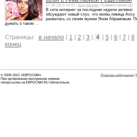
27.08.2023 14:02 /
Шоу-бизнес
/ Комментариев (
0
)
В сети интернет за последние недели активно
обсуждают новый слух, что якобы певица Алсу
развелась со своим мужем Яном Абрамовым. П
думать о таком ...
Страницы:
в начало
|
1
|
2
|
3
|
4
|
5
|
6
|
7
|
8
конец
© 2008-2021 «ЕВРОСМИ»
Правовая информация
|
При цитировании материалов прямая
гиперссылка на ЕВРОСМИ.RU обязательна.