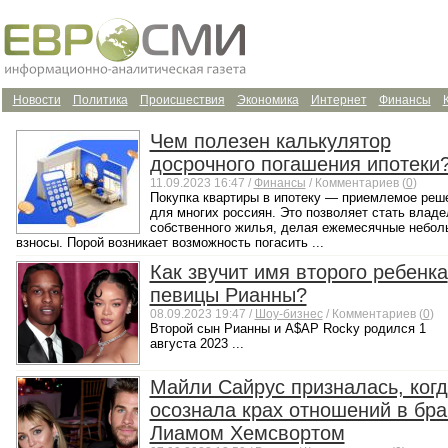
Новости
Политика
Происшествия
Экономика
Интернет
Финансы
Чем полезен калькулятор
досрочного погашения ипотеки
11.09.2023 16:47 /
Финансы
/ Комментариев (
0
)
Покупка квартиры в ипотеку — приемлемое реш
для многих россиян. Это позволяет стать влад
собственного жилья, делая ежемесячные небол
взносы. Порой возникает возможность погасить ...
Как звучит имя второго ребенка
певицы Рианны?
08.09.2023 19:47 /
Шоу-бизнес
/ Комментариев (
0
)
Второй сын Рианны и A$AP Rocky родился 1
августа 2023 ...
Майли Сайрус призналась, ког
осознала крах отношений в бра
Лиамом Хемсвортом