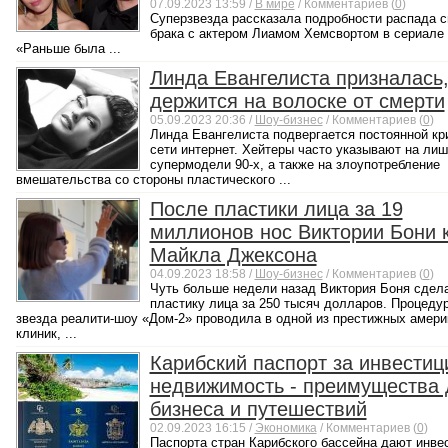
07.09.2023 13:59 /
В мире
/ Комментариев (
0
)
Суперзвезда рассказала подробности распада с
брака с актером Лиамом Хемсвортом в сериале 
«Раньше была ...
Линда Евангелиста призналась,
держится на волоске от смерти
05.09.2023 20:36 /
Шоу-бизнес
/ Комментариев (
0
)
Линда Евангелиста подвергается постоянной кр
сети интернет. Хейтеры часто указывают на лиш
супермодели 90-х, а также на злоупотребление
вмешательства со стороны пластического ...
После пластики лица за 19
миллионов нос Виктории Бони к
Майкла Джексона
04.09.2023 18:58 /
Шоу-бизнес
/ Комментариев (
0
)
Чуть больше недели назад Виктория Боня сдел
пластику лица за 250 тысяч долларов. Процеду
звезда реалити-шоу «Дом-2» проводила в одной из престижных амери
клиник, ...
Карибский паспорт за инвестиц
недвижимость - преимущества 
бизнеса и путешествий
02.09.2023 16:15 /
Экономика
/ Комментариев (
0
)
Паспорта стран Карибского бассейна дают инве