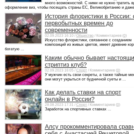
много возможностей. С ними не нужно тратить в
оформление виз, чтобы посещать страны ЕС, Великобританию и даже 
История флористики в России: 
первобытных времен до
современности
02.09.2023 16:10 /
Общество
/ Комментариев (
0
)
Искусство флористики, связанное с созданием
композиций из живых цветов, имеет древние кор
богатую ...
Каким обычно бывает настоящ
стриптиз клуб?
02.09.2023 16:05 /
Спорт
/ Комментариев (
0
)
У мужчин есть свои секреты, а также тайные ме
они могут укрыться от будничной суеты и ...
Как делать ставки на спорт
онлайн в России?
28.08.2023 17:31 /
Спорт
/ Комментариев (
0
)
Заработок на спортивных ставках ...
Алсу прокомментировала срав
себя с Анастасией Решетовой