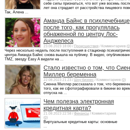
себе силы признаться, что вот уже восемь посл
лет она страдает от расстройства пищевого пов
Так, Алена ...
Аманда Байнс в психлечебнице
после того, как прогулялась
обнаженной по центру Лос-
Анджелеса
23.08.2023 18:00 /
Происшествия
/ Комментариев (
0
Через несколько недель после поступления в стационар психиатриче
центра Аманда Байнс снова вышла на публику. В видео, опубликован
TMZ, звезду Easy A видели на ...
Стало известно о том, что Сие
Миллер беременна
22.08.2023 21:23 /
Шоу-бизнес
/ Комментариев (
0
)
Сиенна Миллер рассказала о том, что беременн
того, как ее сфотографировали в бикини во вре
отпуска на ...
Чем полезна электронная
кредитная карта?
21.08.2023 22:58 /
Финансы
/ Комментариев
(
0
)
Виртуальные кредитные карты: основные
...