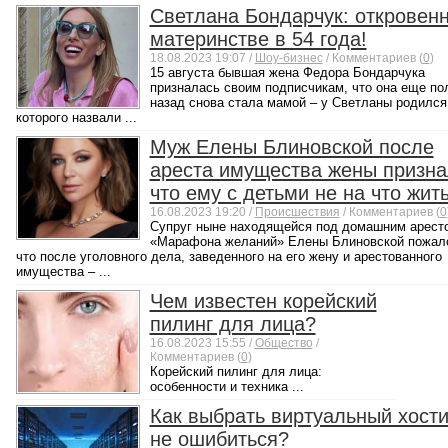
Светлана Бондарчук: откровенн
материнстве в 54 года!
18.08.2023 19:07 /
Шоу-бизнес
/ Комментариев (
0
)
15 августа бывшая жена Федора Бондарчука
призналась своим подписчикам, что она еще по
назад снова стала мамой – у Светланы родился
которого назвали ...
Муж Елены Блиновской после
ареста имущества жены призна
что ему с детьми не на что жит
16.08.2023 19:20 /
Происшествия
/ Комментариев (
0
Супруг ныне находящейся под домашним аресто
«Марафона желаний» Елены Блиновской пожал
что после уголовного дела, заведенного на его жену и арестованного
имущества – ...
Чем известен корейский
пилинг для лица?
16.08.2023 15:55 /
Общество
/
Комментариев (
0
)
Корейский пилинг для лица:
особенности и техника ...
Как выбрать виртуальный хости
не ошибиться?