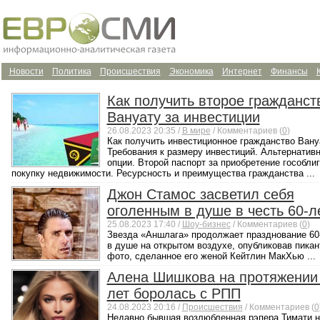
Новости
Политика
Происшествия
Экономика
Интернет
Финансы
Как получить второе гражданст
Вануату за инвестиции
26.08.2023 20:35 /
В мире
/ Комментариев (
0
)
Как получить инвестиционное гражданство Вану
Требования к размеру инвестиций. Альтернатив
опции. Второй паспорт за приобретение гособлиг
покупку недвижимости. Ресурсность и преимущества гражданства ...
Джон Стамос засветил себя
оголенным в душе в честь 60-л
25.08.2023 17:40 /
Шоу-бизнес
/ Комментариев (
0
)
Звезда «Аншлага» продолжает празднование 60
в душе на открытом воздухе, опубликовав пикан
фото, сделанное его женой Кейтлин МакХью ...
Алена Шишкова на протяжении
лет боролась с РПП
24.08.2023 20:16 /
Происшествия
/ Комментариев (
0
Недавно бывшая возлюбленная рэпера Тимати 