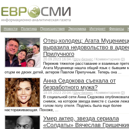
Новости
Политика
Происшествия
Экономика
Интернет
Финансы
Отец-холодец: Агата Муцениец
выразила недовольство в адре
Прилучного
20.09.2023 16:04 /
Шоу-бизнес
/ Комментариев (
0
)
Пережив тяжелое расставание и взаимные прет
Агата Муцениеце нашла общий язык с бывшим 
отцом ее двоих детей, актером Павлом Прилучным. Теперь она ...
Анна Седокова съехала от
безработного мужа?
18.09.2023 20:04 /
Шоу-бизнес
/ Комментариев (
0
)
В социальной сети Анна Седокова опубликовал
снимок, на котором звезда вместе с сыном лежа
голом полу отеля. Подпись была еще более
настораживающая. Похоже, ...
Умер актер, звезда сериала
«Солдаты» Вячеслав Гришечки