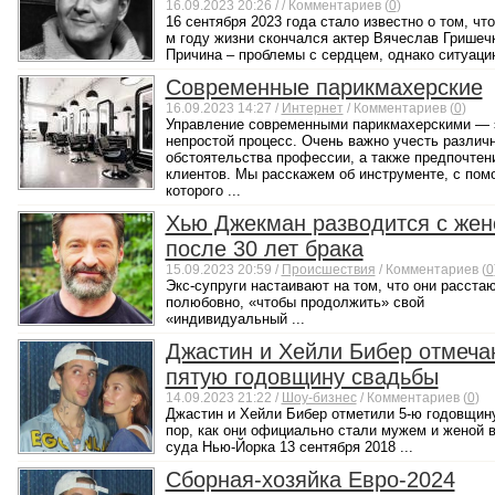
16.09.2023 20:26 /
/ Комментариев (
0
)
16 сентября 2023 года стало известно о том, что
м году жизни скончался актер Вячеслав Гришеч
Причина – проблемы с сердцем, однако ситуацию
Современные парикмахерские
16.09.2023 14:27 /
Интернет
/ Комментариев (
0
)
Управление современными парикмахерскими — 
непростой процесс. Очень важно учесть различ
обстоятельства профессии, а также предпочтен
клиентов. Мы расскажем об инструменте, с по
которого ...
Хью Джекман разводится с жен
после 30 лет брака
15.09.2023 20:59 /
Происшествия
/ Комментариев (
0
Экс-супруги настаивают на том, что они расста
полюбовно, «чтобы продолжить» свой
«индивидуальный ...
Джастин и Хейли Бибер отмеча
пятую годовщину свадьбы
14.09.2023 21:22 /
Шоу-бизнес
/ Комментариев (
0
)
Джастин и Хейли Бибер отметили 5-ю годовщину
пор, как они официально стали мужем и женой 
суда Нью-Йорка 13 сентября 2018 ...
Сборная-хозяйка Евро-2024