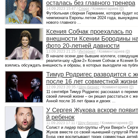
осталась без главного тренера
14.09.2023 15:47 /
Спорт
/ Комментариев (
0
)
Футбольная сборная Германии, которая будет х
чемпионата Европы летом 2024 года, вынуждена
нового главного ...
Ксения Собчак проехалась по
внешности Ксении Бородины н
фото 20-летней давности
13.09.2023 21:25 /
Интернет
/ Комментариев (
0
)
В начале осени две бывшие коллеги, соведущи
реалити-шоу «Дом-2» Ксения Собчак и Ксения 
взялись обсуждать внешность и образы, в которых выходили на публик
Тимур Родригес разводится с ж
после 16 лет совместной жизни
12.09.2023 20:35 /
Шоу-бизнес
/ Комментариев (
0
)
11 сентября Тимур Родригес рассказал о переме
своей личной жизни – он решил расстаться с же
Анной после 16 лет брака и двоих ...
У Сергея Жукова вскоре появит
й ребенок
11.09.2023 17:11 /
Шоу-бизнес
/ Комментариев (
0
)
Солист и лидер поп-группы «Руки Вверх!» Серге
Жуков вместе со своей нынешней супругой Реги
Бурд уже воспитывают троих совместных детей