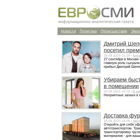
Новости
Политика
Происшествия
Экон
Дмитрий Шепе
посетил прем
29.09.2023 12:26 /
Кин
27 сентября в Москве
главную роль сыграла
прибыл Дмитрий Шепел
Убираем быст
в помещении
28.09.2023 16:16 /
В ми
Неприятные запахи в п
Доставка фур
28.09.2023 16:09 /
Авт
Откройте для себя эф
автотранспортом. Тр
транспортировку грузо
материалов - для ваши