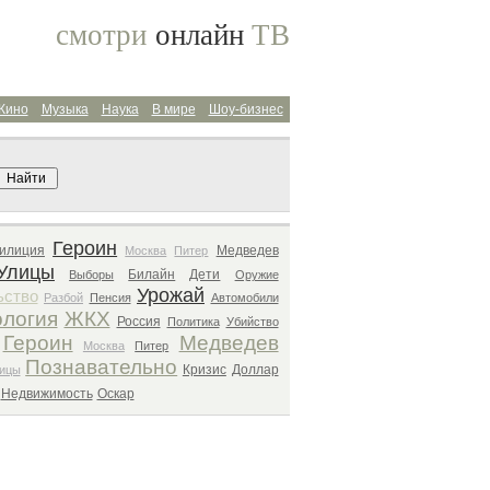
смотри
онлайн
ТВ
Кино
Музыка
Наука
В мире
Шоу-бизнес
Поиск архива
Героин
илиция
Медведев
Москва
Питер
Улицы
Билайн
Дети
Выборы
Оружие
Урожай
ьство
Разбой
Пенсия
Автомобили
ология
ЖКХ
Россия
Политика
Убийство
Героин
Медведев
Москва
Питер
Познавательно
Кризис
Доллар
ицы
Недвижимость
Оскар