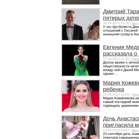
Дмитрий Тара
пятерых дете
28.09.2023 15:10 /
Шоу-
У экс-футболиста Дми
отношений с Оксаной 
нынешняя супруга Анас
Евгения Мед
рассказала о
27.09.2023 21:46 /
Спор
Долгое время о лично
общественности ничего
между ней и Даней Ми
однако ...
Мария Кожевн
ребенка
25.09.2023 18:35 /
Прои
Мария Кожевникова ра
самый последний моме
годовщину церемонии 
Дочь Анастас
пригласила м
23.09.2023 20:47 /
Шоу-
23 сентября дочь зна
отметила совершенноле