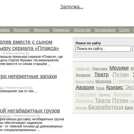
Загрузка...
омика
Интернет
Финансы
Криминал
Общество
Автомобили
Спорт
лев вместе с сыном
Поиск по сайту
ьеру сериала «Плакса»
о
/ Комментариев (
0
)
 прошла премьера сериала «Плакса», где
 дочь Сергея Жукова. На мероприятие
ев вместе со своим старшим ...
Медики
М
Убийство
Приставы
Путин
Театр
Должник
ро неприятные запахи
Строител
Молодеж
Катастрофа
Эк
Авария
Кризис
ре
/ Комментариев (
0
)
Гроза
омещении: как от них ...
Приставы
Милиция
Медики
Театр
Путин
Должник
Ул
Безработица
Евро
Москва
ой негабаритных грузов
омобили
/ Комментариев (
0
)
фективную доставку негабаритных грузов
алы обеспечивают надежную
в - от тяжелой техники до длинномерных
х специализированных ...