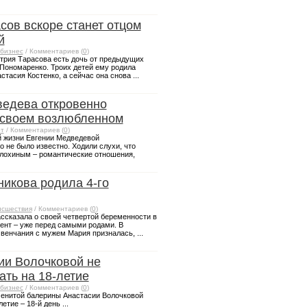
сов вскоре станет отцом
й
бизнес
/ Комментариев (
0
)
трия Тарасова есть дочь от предыдущих
Пономаренко. Троих детей ему родила
тасия Костенко, а сейчас она снова ...
ведева откровенно
 своем возлюбленном
т
/ Комментариев (
0
)
й жизни Евгении Медведевой
 не было известно. Ходили слухи, что
лохиным – романтические отношения,
икова родила 4-го
сшествия
/ Комментариев (
0
)
ссказала о своей четвертой беременности в
нт – уже перед самыми родами. В
венчания с мужем Мария призналась, ...
ии Волочковой не
ать на 18-летие
бизнес
/ Комментариев (
0
)
менитой балерины Анастасии Волочковой
тие – 18-й день ...