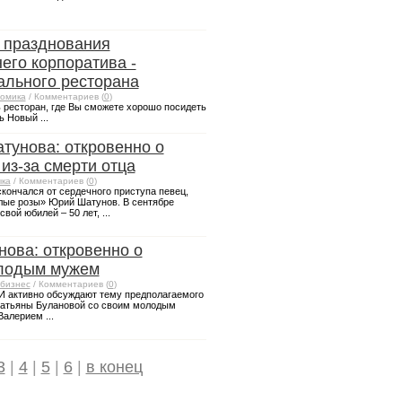
 празднования
его корпоратива -
ального ресторана
омика
/ Комментариев (
0
)
ь ресторан, где Вы сможете хорошо посидеть
ь Новый ...
унова: откровенно о
из-за смерти отца
ка
/ Комментариев (
0
)
кончался от сердечного приступа певец,
лые розы» Юрий Шатунов. В сентябре
вой юбилей – 50 лет, ...
нова: откровенно о
олодым мужем
бизнес
/ Комментариев (
0
)
И активно обсуждают тему предполагаемого
Татьяны Булановой со своим молодым
алерием ...
3
|
4
|
5
|
6
|
в конец