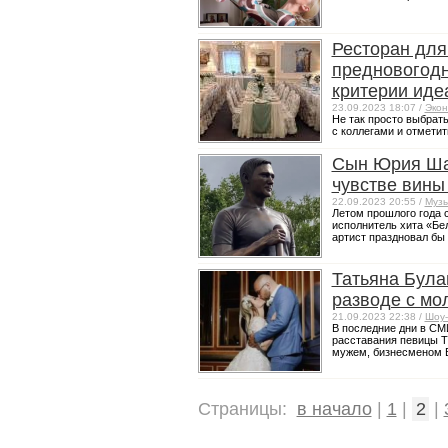
Ресторан для
предновогодн
критерии иде
23.09.2023 18:07 /
Экон
Не так просто выбрат
с коллегами и отметит
Сын Юрия Шат
чувстве вины 
22.09.2023 20:55 /
Музы
Летом прошлого года с
исполнитель хита «Бе
артист праздновал бы с
Татьяна Була
разводе с м
21.09.2023 22:38 /
Шоу-
В последние дни в СМ
расставания певицы 
мужем, бизнесменом В
Страницы:
в начало
|
1
|
2
|