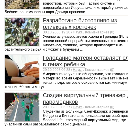
водоотвод, который был частью системы
водоснабжения Иерусалима и который упоминае
Библии: по нему воины царя Давида проникли ...
Разработано биотопливо из
оливковых косточек
30.10.2008 19:20 /
Наука
/ Комментариев (
0
)
Ученые из университетов Хаэна и Гренады (Испа
нашли способ переработки оливковых косточек 
биоэтанол, топливо, которое производится из
растительного сырья и сможет в будущем ...
Голодание матери оставляет с
в генах ребенка
29.10.2008 06:28 /
Наука
/ Комментариев (
0
)
Американские ученые обнаружили, что голодан
матери во время беременности вызывает измене
генах плода, которые сохраняются как минимум
течение 60 лет и могут ...
Создан виртуальный тренажер 
парамедиков
29.10.2008 06:27 /
Наука
/ Комментариев (
0
)
Студенты из Больницы Сент-Джордж и Универси
Лондона и Кингстона использовали сетевой про
Second Life - трехмерный виртуальный мир, где
участники сами разрабатывают свои сценарии ...