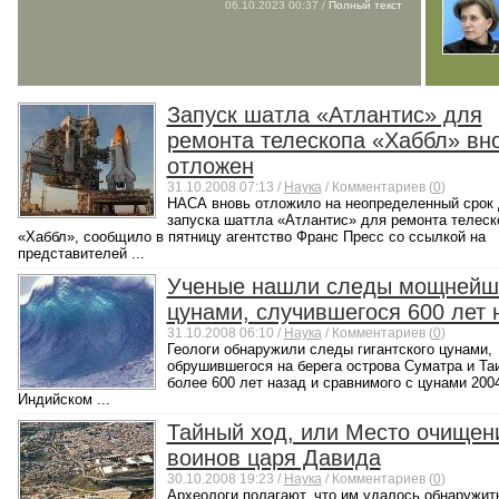
06.10.2023 00:37 /
Полный текст
Запуск шатла «Атлантис» для
ремонта телескопа «Хаббл» вн
отложен
31.10.2008 07:13 /
Наука
/ Комментариев (
0
)
НАСА вновь отложило на неопределенный срок 
запуска шаттла «Атлантис» для ремонта телеск
«Хаббл», сообщило в пятницу агентство Франс Пресс со ссылкой на
представителей ...
Ученые нашли следы мощнейш
цунами, случившегося 600 лет 
31.10.2008 06:10 /
Наука
/ Комментариев (
0
)
Геологи обнаружили следы гигантского цунами,
обрушившегося на берега острова Суматра и Та
более 600 лет назад и сравнимого с цунами 2004
Индийском ...
Тайный ход, или Место очищен
воинов царя Давида
30.10.2008 19:23 /
Наука
/ Комментариев (
0
)
Археологи полагают, что им удалось обнаружит