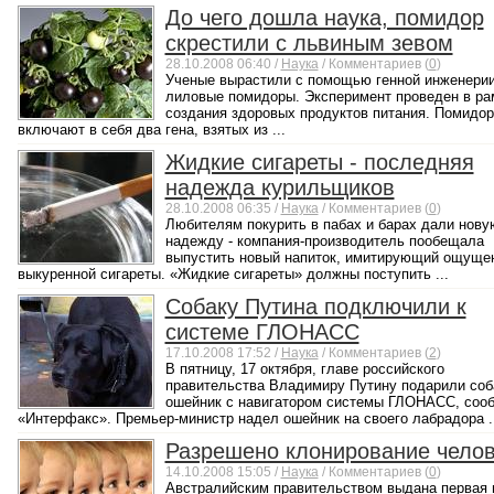
До чего дошла наука, помидор
скрестили с львиным зевом
28.10.2008 06:40 /
Наука
/ Комментариев (
0
)
Ученые вырастили с помощью генной инженери
лиловые помидоры. Эксперимент проведен в ра
создания здоровых продуктов питания. Помидо
включают в себя два гена, взятых из ...
Жидкие сигареты - последняя
надежда курильщиков
28.10.2008 06:35 /
Наука
/ Комментариев (
0
)
Любителям покурить в пабах и барах дали нову
надежду - компания-производитель пообещала
выпустить новый напиток, имитирующий ощущен
выкуренной сигареты. «Жидкие сигареты» должны поступить ...
Собаку Путина подключили к
системе ГЛОНАСС
17.10.2008 17:52 /
Наука
/ Комментариев (
2
)
В пятницу, 17 октября, главе российского
правительства Владимиру Путину подарили соб
ошейник с навигатором системы ГЛОНАСС, соо
«Интерфакс». Премьер-министр надел ошейник на своего лабрадора ..
Разрешено клонирование чело
14.10.2008 15:05 /
Наука
/ Комментариев (
0
)
Австралийским правительством выдана первая 