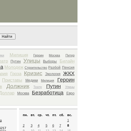
Поиск архива
Милиция
ики
Героин
Москва
Питер
Улицы
еатр
Билайн
Путин
Выборы
фа
Молодеж
Разбой
Пенсия
Строительство
Кризис
ЖКХ
ария
Гроза
Экология
Героин
Приставы
Медики
Милиция
Должник
Путин
в
Театр
Улицы
Безработица
Доллар
Москва
Евро
пн.
вт.
ср.
чт.
пт.
сб.
вс.
1
й
2
3
4
5
6
7
8
.6217
9
10
11
12
13
14
15