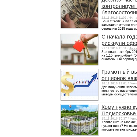
контролирует
благосостоян
22.11.2016 11:07 /
Фина
Банк «Credit Suisse» 
капитала в стране по 
середины 2015 года до
С начала год
рискнули офо
21.11.2016 13:11 /
Фина
За январь-октябрь 201
на 1,15 трлн рублей. 
аналогичный период пр
Грамотный вы
опционов важ
18.11.2016 21:01 /
Фин
Для получения желаем
количество населения
методы осуществления
Кому нужно к
Подмосковье
15.11.2016 15:37 /
Фин
Хотите жить в Москве,
пугают цены? Но выход
которые имеют множест