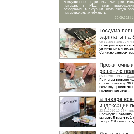
Возмущенные подписчики Виктории Бон
помощью в МВД, дабы правоохранит
разобрались в ситуации, когда звезда ре
намеревалась их обмануть.
29.09.2023 1
Госдума пов
зарплаты на 
08.12.2016 10:19 /
Фин
Во втором и третьем 
увеличении минимальн
Согласно данному доку
Прожиточный
решению пра
05.12.2016 13:25 /
Фин
По итогам третьего к
стране снижен до 988
величину прожиточно
портале правовой ...
В январе все
индексации п
23.11.2016 10:54 /
Фин
Президент Владимир П
выплате 5 тысяч рубл
январе 2017 года граж
Десятая част