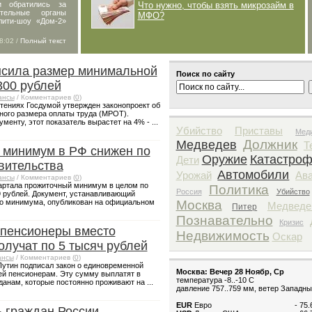
и обратились за
Что нужно, чтобы взять микрозайм в
ельные органы
МФО?
алити-шоу «Дом-2»
8:02 /
Полный текст
ысила размер минимальной
Поиск по сайту
300 рублей
ансы
/ Комментариев (
0
)
чтениях Госдумой утвержден законопроект об
ого размера оплаты труда (МРОТ).
менту, этот показатель вырастет на 4% - ...
Убийство
Приставы
Мед
Должник
Медведев
Т
 минимум в РФ снижен по
Оружие
Катастро
Дети
вительства
Автомобили
Урожай
Ав
ансы
/ Комментариев (
0
)
вартала прожиточный минимум в целом по
Политика
Россия
Убийство
9 рублей. Документ, устанавливающий
го минимума, опубликован на официальном
Москва
Медведе
Питер
Познавательно
Кризис
 пенсионеры вместо
Недвижимость
Оскар
олучат по 5 тысяч рублей
ансы
/ Комментариев (
0
)
утин подписал закон о единовременной
Москва: Вечер 28 Ноябр, Ср
ей пенсионерам. Эту сумму выплатят в
температура -8..-10 C
данам, которые постоянно проживают на ...
давление 757..759 мм, ветер Западны
EUR
Евро
- 75
ь граждан России