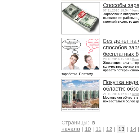
Способы зара
07.11.2016 18:54 /
Фин
Заработок в интернет
выполнения работы в 
съемкой видео, то дан
Без денег на
способов зар
бесплатных б
28.10.2016 12:50 /
Фин
Желающих начать тор
количество, однако в
чревато потерей свои
заработка. Поэтому ...
Покупка недв
области: обзо
21.10.2016 16:01 /
Фин
Московская область в
похвастаться более д
Страницы:
в
начало
|
10
|
11
|
12
|
13
|
14