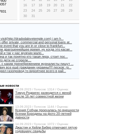
.7800
.9357
16
17
18
19
20
21
22
23
24
25
26
27
28
29
.7831
30
31
visit(http://dradodalovetemple.com) i am h...
 offer private, commercial and personal loans at...
the event that you are in or close to frankfurt...
м драгоценнейшее время. ну когда это касае...
й и так у нас мужчин мало...
на и так понятно кто такая лера, стоит пос...
о дети не сгорели....
, с каким пренебрежением журналисты пишут ...
ич все ещё гражданин украины!!!! песков: гр...
орел газопровод то вероятнее всего в рай...
ые новости
12.09.2023 / Голосов: 1314 / Оценка:
Тимур Родригес разводится с женой
после 16 лет совместной жизни
13.09.2023 / Голосов: 1144 / Оценка:
Ксения Собчак проехалась по внешности
Ксении Бородины на фото 20-летней
давности
14.09.2023 / Голосов: 1072 / Оценка:
Джастин и Хейли Бибер отмечают пятую
годовщину свадьбы