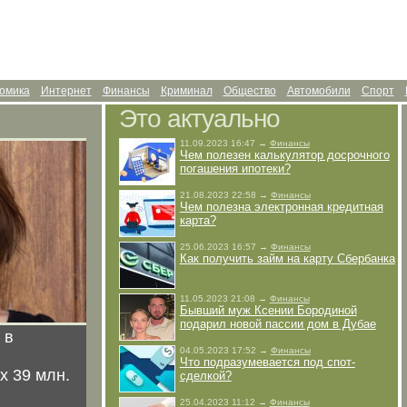
омика
Интернет
Финансы
Криминал
Общество
Автомобили
Спорт
Это актуально
11.09.2023 16:47 →
Финансы
Чем полезен калькулятор досрочного
погашения ипотеки?
21.08.2023 22:58 →
Финансы
Чем полезна электронная кредитная
карта?
25.06.2023 16:57 →
Финансы
Как получить займ на карту Сбербанка
11.05.2023 21:08 →
Финансы
Бывший муж Ксении Бородиной
подарил новой пассии дом в Дубае
 в
04.05.2023 17:52 →
Финансы
Что подразумевается под спот-
х 39 млн.
сделкой?
25.04.2023 11:12 →
Финансы