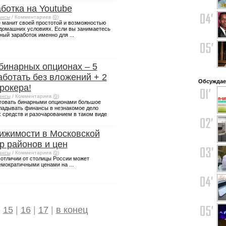
ботка на Youtube
ансы
/ Комментариев (
0
)
е манит своей простотой и возможностью
домашних условиях. Если вы занимаетесь
ный заработок именно для ...
 бинарных опционах – 5
аботать без вложений + 2
Обсуждае
рокера!
ансы
/ Комментариев (
0
)
говать бинарными опционами большое
кладывать финансы в незнакомое дело
х средств и разочарованием в таком виде
ижимости в Московской
р районов и цен
ансы
/ Комментариев (
0
)
 отличии от столицы России может
емократичными ценами на ...
|
15
|
16
|
17
|
в конец