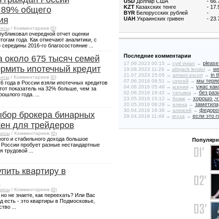
USD
Доллар США
- 66
KZT
Казахских тенге
- 17
 89% общего
BYR
Белорусских рублей
-
ия
UAH
Украинских гривен
- 23
нсы
/ Комментариев (
0
)
опубликовал очередной отчет оценки
итогам года. Как отмечают аналитики, с
 середины 2016-го благосостояние ...
Последние комментарии
а около 675 тысяч семей
please 
17.09.2023 00:15 →
cyril vivian
→
рмить ипотечный кредит
we
19.08.2023 11:29 →
afrojack lender
→
in 
21.07.2023 15:05 →
armani escort
→
нсы
/ Комментариев (
0
)
мы теряе
07.06.2016 08:51 →
сергей
→
6 года в России взяли ипотечных кредитов
ужас како
04.06.2016 05:48 →
ксения
→
Этот показатель на 32% больше, чем за
без рази
02.06.2016 18:42 →
татьяна
→
ошлого года. ...
хорошо ,чт
23.05.2016 15:12 →
бомж
→
заметила
20.05.2016 08:29 →
елена
→
федоров
30.04.2016 16:36 →
алексей
→
бор брокера бинарных
если это г
29.04.2016 11:49 →
ягоза
→
ен для трейдеров
ансы
/ Комментариев (
0
)
ого и стабильного дохода большое
Популярн
 России пробует разные нестандартные
 трудовой ...
упить квартиру в
.
ансы
/ Комментариев (
0
)
 но не знаете, как переехать? Или Вас
 есть - это квартиры в Подмосковье,
во ...