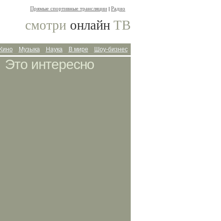
Прямые спортивные трансляции
Радио
|
смотри
онлайн
ТВ
Кино
Музыка
Наука
В мире
Шоу-бизнес
Это интересно