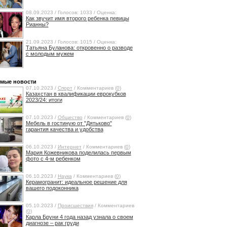
08.09.2023 / Голосов: 1033 / Оценка:
Как звучит имя второго ребенка певицы
Рианны?
21.09.2023 / Голосов: 1015 / Оценка:
Татьяна Буланова: откровенно о разводе
с молодым мужем
мые новости
07.10.2023 /
Спорт
/ Комментариев (
0
)
Казахстан в квалификации еврокубков
2023/24: итоги
07.10.2023 /
Общество
/ Комментариев (
0
)
Мебель в гостиную от "Дятьково"
гарантия качества и удобства
06.10.2023 /
Интернет
/ Комментариев (
0
)
Мария Кожевникова поделилась первым
фото с 4-м ребенком
06.10.2023 /
Наука
/ Комментариев (
0
)
Керамогранит: идеальное решение для
вашего подоконника
05.10.2023 /
Происшествия
/ Комментариев
(
0
)
Карла Бруни 4 года назад узнала о своем
диагнозе – рак груди