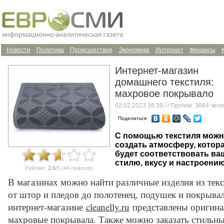
Новости
Политика
Происшествия
Экономика
Интернет
Финансы
Интернет-магазин
домашнего текстиля:
махровое покрывало
02.02.2023 16:39 /
/ Прочли: 3664 чело
Поделиться
С помощью текстиля можн
создать атмосферу, котор
будет соответствовать ва
стилю, вкусу и настроению
Рейтинг:
2.6
/5 (44 голосов)
В магазинах можно найти различные изделия из текс
от штор и пледов до полотенец, подушек и покрывал
интернет-магазине
cleanelly.ru
представлены оригин
махровые покрывала. Также можно заказать стильн