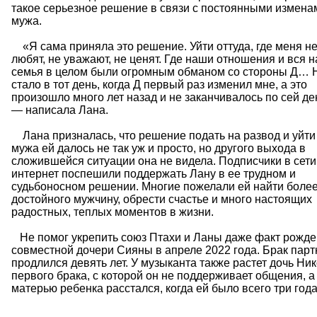
такое серьезное решение в связи с постоянными измена
мужа.
«Я сама приняла это решение. Уйти оттуда, где меня н
любят, не уважают, не ценят. Где наши отношения и вся 
семья в целом были огромным обманом со стороны Д… 
стало в тот день, когда Д первый раз изменил мне, а это
произошло много лет назад и не заканчивалось по сей д
— написала Лана.
Лана призналась, что решение подать на развод и уйти
мужа ей далось не так уж и просто, но другого выхода в
сложившейся ситуации она не видела. Подписчики в сети
интернет поспешили поддержать Лану в ее трудном и
судьбоносном решении. Многие пожелали ей найти боле
достойного мужчину, обрести счастье и много настоящих
радостных, теплых моментов в жизни.
Не помог укрепить союз Птахи и Ланы даже факт рожд
совместной дочери Сияны в апреле 2022 года. Брак пар
продлился девять лет. У музыканта также растет дочь Ник
первого брака, с которой он не поддерживает общения, а
матерью ребенка расстался, когда ей было всего три года