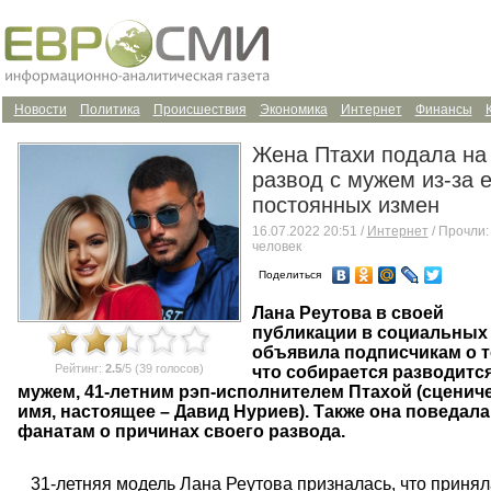
Новости
Политика
Происшествия
Экономика
Интернет
Финансы
Жена Птахи подала на
развод с мужем из-за е
постоянных измен
16.07.2022 20:51 /
Интернет
/ Прочли:
человек
Поделиться
Лана Реутова в своей
публикации в социальных 
объявила подписчикам о т
Рейтинг:
2.5
/5 (39 голосов)
что собирается разводится
мужем, 41-летним рэп-исполнителем Птахой (сценич
имя, настоящее – Давид Нуриев). Также она поведала
фанатам о причинах своего развода.
31-летняя модель Лана Реутова призналась, что принял