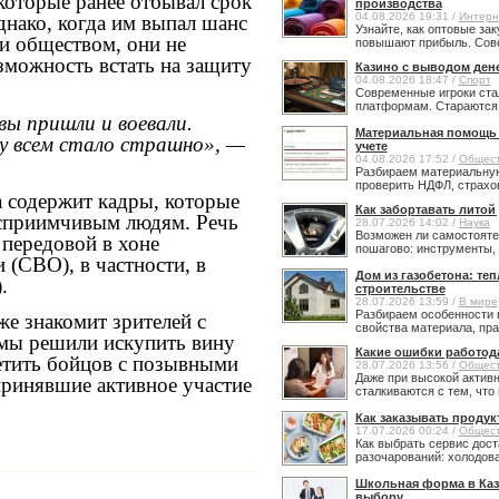
которые ранее отбывал срок
производства
04.08.2026 19:31 /
Интерн
днако, когда им выпал шанс
Узнайте, как оптовые за
и обществом, они не
повышают прибыль. Сове
озможность встать на защиту
Казино с выводом ден
04.08.2026 18:47 /
Спорт
Современные игроки ста
платформам. Стараются н
вы пришли и воевали.
Материальная помощь в
ду всем стало страшно», —
учете
04.08.2026 17:52 /
Общес
Разбираем материальную
проверить НДФЛ, страхов
а содержит кадры, которые
Как забортавать литой
осприимчивым людям. Речь
28.07.2026 14:02 /
Наука
Возможен ли самостояте
 передовой в хоне
пошагово: инструменты, 
 (СВО), в частности, в
Дом из газобетона: те
.
строительстве
28.07.2026 13:59 /
В мире
Разбираем особенности 
е знакомит зрителей с
свойства материала, прав
мы решили искупить вину
Какие ошибки работод
етить бойцов с позывными
28.07.2026 13:56 /
Общес
Даже при высокой активн
ринявшие активное участие
сталкиваются с тем, что 
Как заказывать продук
17.07.2026 00:24 /
Общес
Как выбрать сервис дост
разочарований: холодовая
Школьная форма в Каз
выбору