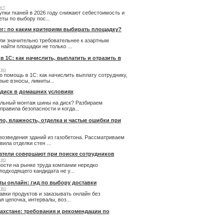
ет
купки тканей в 2026 году снижают себестоимость и
ты по выбору пос...
ег: по каким критериям выбирать площадку?
ли значительно требовательнее к азартным
айти площадки не только ...
 1С: как начислить, выплатить и отразить в
тво
 помощь в 1С: как начислить выплату сотруднику,
ые взносы, лимиты...
 диск в домашних условиях
льный монтаж шины на диск? Разбираем
правила безопасности и когда...
пло, влажность, отделка и частые ошибки при
возведения зданий из газобетона. Рассматриваем
ила отделки стен ...
атели совершают при поиске сотрудников
тво
ости на рынке труда компании нередко
подходящего кандидата не у...
ты онлайн: гид по выбору доставки
тво
авки продуктов и заказывать онлайн без
 цепочка, интервалы, воз...
ахстане: требования и рекомендации по