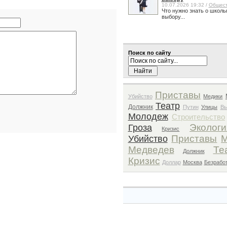
10.07.2026 19:32 /
Общес
Что нужно знать о школь
выбору...
Поиск по сайту
Приставы
Убийство
Медики
Театр
Должник
Путин
Улицы
В
Молодеж
Строительство
Экологи
Гроза
Кризис
Приставы
М
Убийство
Медведев
Те
Должник
Кризис
Доллар
Москва
Безрабо