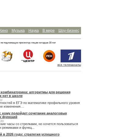
Кино
Музыка
Наука
В мире
Шоу-бизнес
 не подлежащую просмотру лицам младше 18 лет
все телеканалы
и комбинаторика: алгоритмы для решения
х нет в школе
сы
ятностей в ЕГЭ по математике профильного уровня
 изменения....
: кому подойдет сочетание аналоговых
х функций
тво
кие часы со стрелками, но хочется пользоваться
 режимами и функц...
й в 2026 году: стратегия успешного