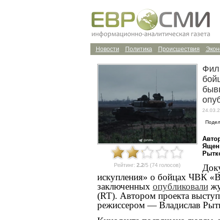
Новости
Политика
Происшествия
Экон
Фил
бой
быв
опу
24.03.2
Подел
Авто
Ящен
Рытк
Рейтинг:
2.2
/5 (74 голосов)
Док
искупления» о бойцах ЧВК «В
заключенных
опубликовали
жу
(
RT
). Автором проекта высту
режиссером — Владислав Рыт