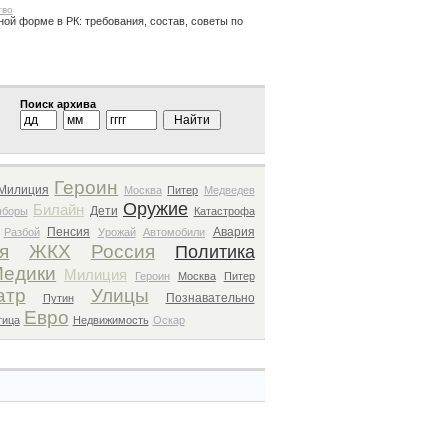
тво
ной форме в РК: требования, состав, советы по
Поиск архива
Героин
Милиция
Москва
Питер
Медведев
Оружие
Билайн
Дети
ыборы
Катастрофа
Пенсия
Авария
Разбой
Урожай
Автомобили
я
ЖКХ
Россия
Политика
едики
Милиция
Героин
Москва
Питер
атр
Улицы
Познавательно
Путин
Евро
тица
Недвижимость
Оскар