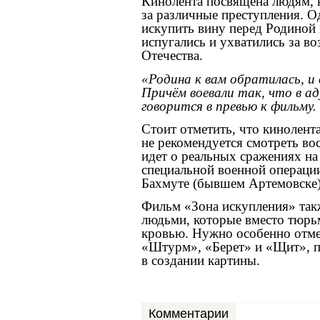
Кинолента посвящена людям, 
за различные преступления. О
искупить вину перед Родиной 
испугались и ухватились за в
Отечества.
«Родина к вам обратилась, и 
Причём воевали так, что в а
говорится в превью к фильму.
Стоит отметить, что кинолент
не рекомендуется смотреть в
идет о реальных сражениях на
специальной военной операции
Бахмуте (бывшем Артемовске)
Фильм «Зона искупления» такж
людьми, которые вместо тюрь
кровью. Нужно особенно отм
«Штурм», «Берет» и «Щит», п
в создании картины.
Комментарии