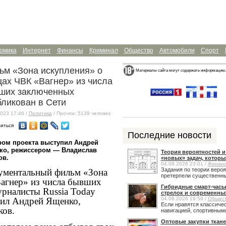
омика
Интернет
Финансы
Криминал
Общество
Автомобили
Спорт
ьм «Зона искупления» о
Материалы сайта могут содержать информацию,
цах ЧВК «Вагнер» из числа
ших заключенных
бликован в Сети
023 17:46 /
Политика
/ Прочли: 5139 человек
иться
Последние новости
ром проекта выступил Андрей
ко, режиссером — Владислав
Теория вероятностей 
ов.
«новых» задач, которы
04.08.2026 23:01 /
Финан
Задания по теории веро
ументальный фильм «Зона
претерпели существенные
агнер» из числа бывших
Гибридные смарт-часы
рналисты
Russia
Today
стрелок и современны
пил Андрей Ященко,
04.08.2026 19:59 /
Общес
Если нравятся классичес
ков.
навигацией, спортивными
Оптовые закупки ткане