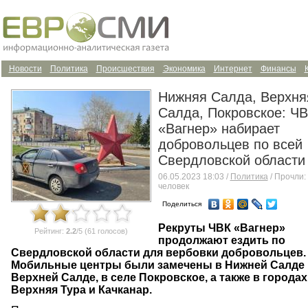
Новости
Политика
Происшествия
Экономика
Интернет
Финансы
Нижняя Салда, Верхня
Салда, Покровское: Ч
«Вагнер» набирает
добровольцев по всей
Свердловской области
06.05.2023 18:03 /
Политика
/ Прочли:
человек
Поделиться
Рекруты ЧВК «Вагнер»
Рейтинг:
2.2
/5 (61 голосов)
продолжают ездить по
Свердловской области для вербовки добровольцев.
Мобильные центры были замечены в Нижней Салде 
Верхней Салде, в селе Покровское, а также в городах
Верхняя Тура и Качканар.