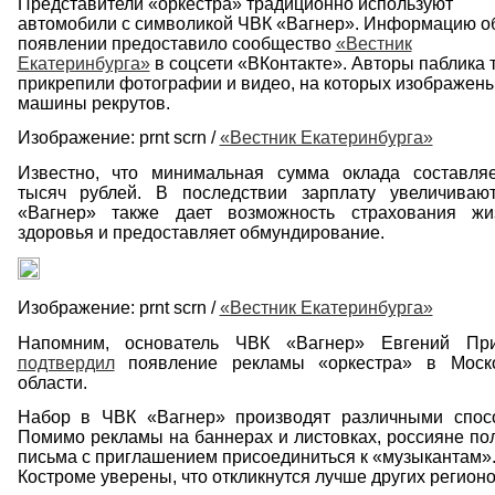
Представители «оркестра» традиционно используют
автомобили с символикой ЧВК «Вагнер». Информацию о
появлении предоставило сообщество
«Вестник
Екатеринбурга»
в соцсети «ВКонтакте». Авторы паблика 
прикрепили фотографии и видео, на которых изображен
машины рекрутов.
Изображение: prnt scrn /
«Вестник Екатеринбурга»
Известно, что минимальная сумма оклада составля
тысяч рублей. В последствии зарплату увеличиваю
«Вагнер» также дает возможность страхования ж
здоровья и предоставляет обмундирование.
Изображение: prnt scrn /
«Вестник Екатеринбурга»
Напомним, основатель ЧВК «Вагнер» Евгений При
подтвердил
появление рекламы «оркестра» в Моско
области.
Набор в ЧВК «Вагнер» производят различными спос
Помимо рекламы на баннерах и листовках, россияне по
письма с приглашением присоединиться к «музыкантам». 
Костроме уверены, что откликнутся лучше других регионо