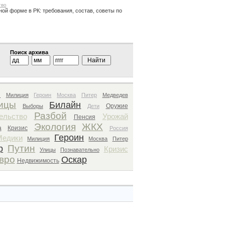
тво
ной форме в РК: требования, состав, советы по
Поиск архива
и
Милиция
Героин
Москва
Питер
Медведев
ицы
Билайн
Оружие
Выборы
Дети
Разбой
ельство
Урожай
Пенсия
Экология
ЖКХ
а
Кризис
Россия
Героин
Медики
Милиция
Москва
Питер
Путин
р
Кризис
Улицы
Познавательно
вро
Оскар
Недвижимость