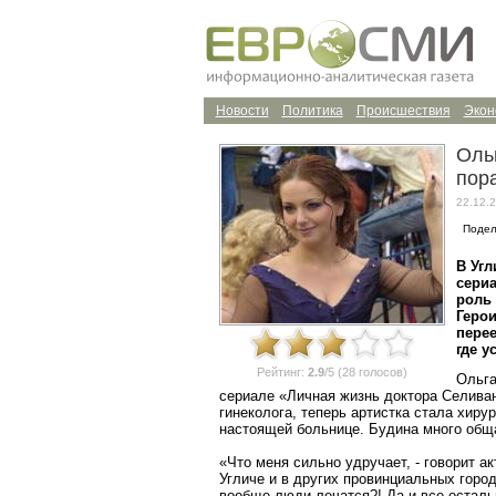
Новости
Политика
Происшествия
Экон
Оль
пор
22.12.2
Подел
В Уг
сериа
роль 
Герои
перее
где у
Рейтинг:
2.9
/5 (28 голосов)
Ольга
сериале «Личная жизнь доктора Селива
гинеколога, теперь артистка стала хиру
настоящей больнице. Будина много общ
«Что меня сильно удручает, - говорит ак
Угличе и в других провинциальных город
вообще люди лечатся?! Да и все остал