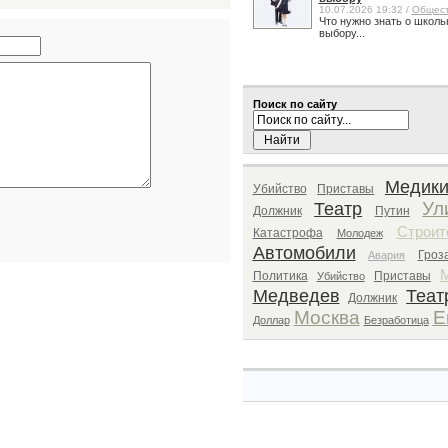
10.07.2026 19:32 /
Общес
Что нужно знать о школь
выбору...
Поиск по сайту
Медик
Убийство
Приставы
Ул
Театр
Должник
Путин
Строит
Катастрофа
Молодеж
Автомобили
Гроз
Авария
Политика
Приставы
Убийство
Медведев
Теат
Должник
Москва
Е
Доллар
Безработица