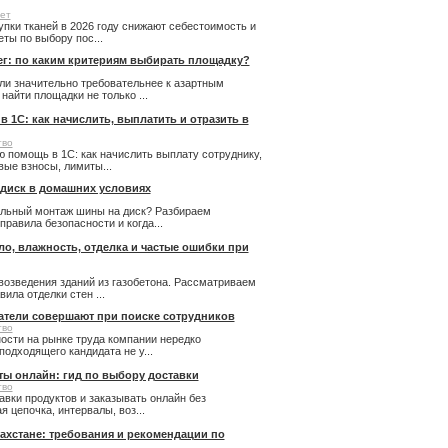
ет
купки тканей в 2026 году снижают себестоимость и
ты по выбору пос...
ег: по каким критериям выбирать площадку?
ли значительно требовательнее к азартным
айти площадки не только ...
 1С: как начислить, выплатить и отразить в
тво
 помощь в 1С: как начислить выплату сотруднику,
ые взносы, лимиты...
 диск в домашних условиях
льный монтаж шины на диск? Разбираем
правила безопасности и когда...
пло, влажность, отделка и частые ошибки при
возведения зданий из газобетона. Рассматриваем
ила отделки стен ...
атели совершают при поиске сотрудников
тво
ости на рынке труда компании нередко
подходящего кандидата не у...
ты онлайн: гид по выбору доставки
тво
авки продуктов и заказывать онлайн без
 цепочка, интервалы, воз...
ахстане: требования и рекомендации по