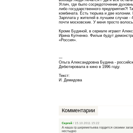
Углич, где было сосредоточение духовны
либо государственного предприятия?! Та
комбината. Есть тюрьма и две колонии. 
Зарплата у жителей в лучшем случае - 4
почти московские. У меня просто волос
Кроме Будиной, в сериале играют Алекс
Ирина Купченко. Фильм будут демонстр
«Россия».
---
Ольга Александровна Будина - российска
Дебютировала в кино в 1996 году.
Текст:
И. Демидова
Комментарии
Сергей
/ 15.10.2011 15:22
А наша гр.шереметьева гордится своими зага
нестыдно