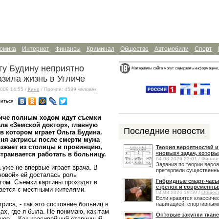
омика
Интернет
Финансы
Криминал
Общество
Автомобили
Спорт
гу Будину неприятно
Материалы сайта могут содержать информацию,
азила жизнь в Угличе
009 14:55 /
Кино
/ Прочли: 4589 человек
иться
личе полным ходом идут съемки
ла «Земской доктор», главную
Последние новости
в котором играет Ольга Будина.
ня актрисы после смерти мужа
зжает из столицы в провинцию,
Теория вероятностей 
«новых» задач, которы
страивается работать в больницу.
04.08.2026 23:01 /
Финан
Задания по теории веро
 уже не впервые играет врача. В
претерпели существенные
новой» ей досталась роль
Гибридные смарт-часы
ргом. Съемки картины проходят в
стрелок и современны
ается с местными жителями.
04.08.2026 19:59 /
Общес
Если нравятся классичес
триса, - так это состояние больниц в
навигацией, спортивными
ах, где я была. Не понимаю, как там
Оптовые закупки ткане
ьное… Как красивейший старинный