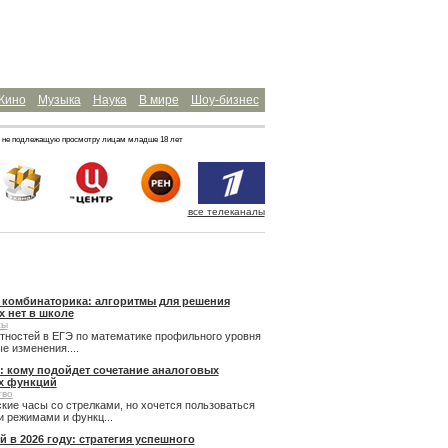
Кино
Музыка
Наука
В мире
Шоу-бизнес
 не подлежащую просмотру лицам младше 18 лет
все телеканалы
и комбинаторика: алгоритмы для решения
х нет в школе
сы
ятностей в ЕГЭ по математике профильного уровня
 изменения....
: кому подойдет сочетание аналоговых
х функций
тво
кие часы со стрелками, но хочется пользоваться
 режимами и функц...
й в 2026 году: стратегия успешного