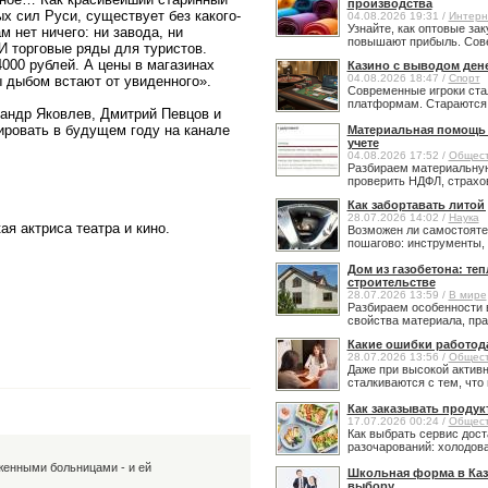
производства
х сил Руси, существует без какого-
04.08.2026 19:31 /
Интерн
Узнайте, как оптовые за
м нет ничего: ни завода, ни
повышают прибыль. Сове
И торговые ряды для туристов.
000 рублей. А цены в магазинах
Казино с выводом ден
04.08.2026 18:47 /
Спорт
ы дыбом встают от увиденного».
Современные игроки ста
платформам. Стараются н
андр Яковлев, Дмитрий Певцов и
ировать в будущем году на канале
Материальная помощь в
учете
04.08.2026 17:52 /
Общес
Разбираем материальную
проверить НДФЛ, страхов
Как забортавать литой
28.07.2026 14:02 /
Наука
я актриса театра и кино.
Возможен ли самостояте
пошагово: инструменты, 
Дом из газобетона: те
строительстве
28.07.2026 13:59 /
В мире
Разбираем особенности 
свойства материала, прав
Какие ошибки работод
28.07.2026 13:56 /
Общес
Даже при высокой активн
сталкиваются с тем, что 
Как заказывать продук
17.07.2026 00:24 /
Общес
Как выбрать сервис дост
разочарований: холодовая
женными больницами - и ей
Школьная форма в Каз
выбору