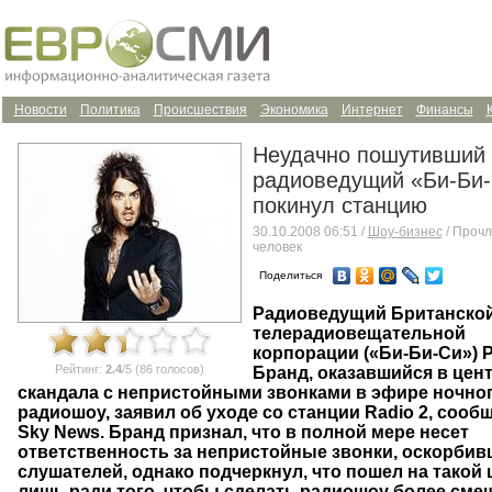
Новости
Политика
Происшествия
Экономика
Интернет
Финансы
Неудачно пошутивший
радиоведущий «Би-Би
покинул станцию
30.10.2008 06:51 /
Шоу-бизнес
/ Прочл
человек
Поделиться
Радиоведущий Британско
телерадиовещательной
корпорации («Би-Би-Си») 
Рейтинг:
2.4
/5 (86 голосов)
Бранд, оказавшийся в цен
скандала с непристойными звонками в эфире ночно
радиошоу, заявил об уходе со станции Radio 2, сооб
Sky News. Бранд признал, что в полной мере несет
ответственность за непристойные звонки, оскорбив
слушателей, однако подчеркнул, что пошел на такой 
лишь ради того, чтобы сделать радиошоу более сме