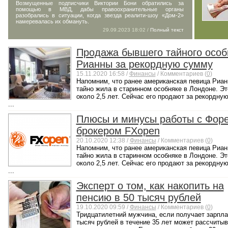
Возмущенные подписчики Виктории Бони обратились за
помощью в МВД, дабы правоохранительные органы
разобрались в ситуации, когда звезда реалити-шоу «Дом-2»
намеревалась их обмануть.
29.09.2023 18:02 /
Полный текст
Продажа бывшего тайного особ
Рианны за рекордную сумму
15.11.2020 16:58 /
Финансы
/ Комментариев (
0
)
Напомним, что ранее американская певица Риан
тайно жила в старинном особняке в Лондоне. Э
около 2,5 лет. Сейчас его продают за рекордну
...
Плюсы и минусы работы с Фор
брокером FХоpen
20.10.2020 12:38 /
Финансы
/ Комментариев (
0
)
Напомним, что ранее американская певица Риан
тайно жила в старинном особняке в Лондоне. Э
около 2,5 лет. Сейчас его продают за рекордну
...
Эксперт о том, как накопить на
пенсию в 50 тысяч рублей
19.10.2020 09:59 /
Финансы
/ Комментариев (
0
)
Тридцатилетний мужчина, если получает зарпла
тысяч рублей в течение 35 лет может рассчитыв