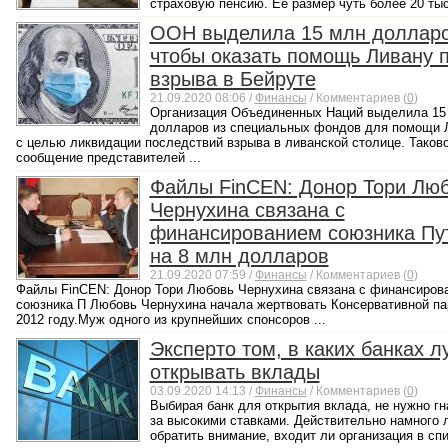
страховую пенсию. Ее размер чуть более 20 тыся
ООН выделила 15 млн долларо
чтобы оказать помощь Ливану 
взрыва в Бейруте
21.09.2020 08:06 /
Финансы
/ Комментариев (
0
)
Организация Объединенных Наций выделила 15
долларов из специальных фондов для помощи 
с целью ликвидации последствий взрыва в ливанской столице. Таков
сообщение представителей ...
Файлы FinCEN: Донор Тори Лю
Чернухина связана с
финансированием союзника Пу
на 8 млн долларов
21.09.2020 07:59 /
Финансы
/ Комментариев (
0
)
Файлы FinCEN: Донор Тори Любовь Чернухина связана с финансиров
союзника П Любовь Чернухина начала жертвовать Консервативной па
2012 году.Муж одного из крупнейших спонсоров ...
Эксперто том, в каких банках 
открывать вклады
03.09.2020 14:13 /
Финансы
/ Комментариев (
0
)
Выбирая банк для открытия вклада, не нужно гн
за высокими ставками. Действительно намного 
обратить внимание, входит ли организация в сп