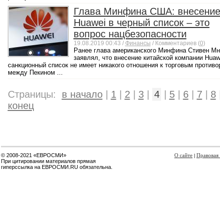
Глава Минфина США: внесени
Huawei в черный список – это
вопрос нацбезопасности
19.08.2019 00:43 /
Финансы
/ Комментариев (
0
)
Ранее глава американского Минфина Стивен Мн
заявлял, что внесение китайской компании Huaw
санкционный список не имеет никакого отношения к торговым против
между Пекином ...
Страницы:
в начало
|
1
|
2
|
3
|
4
|
5
|
6
|
7
|
8
конец
© 2008-2021 «ЕВРОСМИ»
О сайте
Правовая
|
При цитировании материалов прямая
гиперссылка на ЕВРОСМИ.RU обязательна.