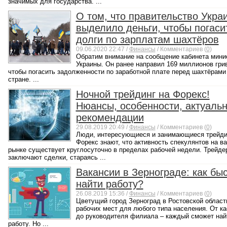
значимых для государства. ...
О том, что правительство Укра
выделило деньги, чтобы погаси
долги по зарплатам шахтёров
09.06.2020 22:47 /
Финансы
/ Комментариев (
0
)
Обратим внимание на сообщение кабинета мини
Украины. Он ранее направил 169 миллионов гри
чтобы погасить задолженности по заработной плате перед шахтёрами
стране. ...
Ночной трейдинг на Форекс!
Нюансы, особенности, актуаль
рекомендации
29.08.2019 20:49 /
Финансы
/ Комментариев (
0
)
Люди, интересующиеся и занимающиеся трейди
Форекс знают, что активность спекулянтов на 
рынке существует круглосуточно в пределах рабочей недели. Трейде
заключают сделки, стараясь ...
Вакансии в Зернограде: как бы
найти работу?
26.08.2019 15:36 /
Финансы
/ Комментариев (
0
)
Цветущий город Зерноград в Ростовской област
рабочих мест для любого типа населения. От к
до руководителя филиала – каждый сможет най
работу. Но ...