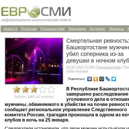
Новости
Политика
Происшествия
Экономика
Интернет
Финансы
Смертельная ревность:
Башкортостане мужчин
убил соперника из-за
девушки в ночном клу
26.06.2025 21:58 /
Происшествия
/ Пр
4368 человек
Поделиться
В Республике Башкортост
завершено расследование
Рейтинг:
2.9
/5 (42 голосов)
уголовного дела в отноше
мужчины, обвиняемого в убийстве на почве ревности
сообщает региональное управление Следственного
комитета России, трагедия произошла в одном из н
клубов в ночь на 25 января.
Следователи установили, что двое мужчин испытывали ч