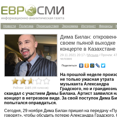
Новости
Политика
Происшествия
Экономика
Интернет
Финансы
Дима Билан: откровенн
своем пьяной выходке
концерте в Казахстане
29.11.2021 20:17 /
Музыка
/ Прочли: 4
человек
Поделиться
На прошлой неделе произ
не только ужасная утрата
музыканта Александра
Рейтинг:
2.6
/5 (44 голосов)
Градского, но и грандиозн
скандал с участием Димы Билана. Артист заявился н
концерт в нетрезвом виде. За свой поступок Дима Б
попытался оправдаться.
Сегодня, 29 ноября Дима Билан пришел на передачу «Пу
говорят», чтобы обсудить потерю Александра Градского.