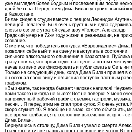
уже выглядел более бодрым и посвежевшим после неско
дней без сна. Перед этим Дима Билан устроил пьяный ко
в Казахстане.
Билан сидел в студии вместе с певцом Леонидом Агутин
певицей Пелагеей. Был очень грустным и едва сдержива
слезы в связи с утратой судьи шоу «Голос». Александр
Градский умер на 72-м году жизни в реанимации, не прих
сознание.
Отметим, что победитель конкурса «Евровидение» Дима
позволил себе выйти на сцену и выступать в состоянии
сильного алкогольного опьянения в Казахстане. Публика 
сразу поняла, что происходит на сцене, а потом смекнули
начав активно все фиксировать и публиковать в Сеть инт
Только на следующий день, когда Дима Билан пришел в с
он осознал свою вину и объяснил поступок плотным раб
графиком.
«Вы знаете, так иногда бывает: человек напился! Неужели
вами такого никогда не было? Вот не поверю! У меня оче
напряженный рабочий график: съемки, гастроли, музыка,
песни… Я перед этим не спал трое суток. Я очень устал.
скоро стукнет 40. Я вообще не знаю, как это объяснить, м
все время колбасит, я в состоянии высечения искр!», - се
Дима Билан.
Вернувшись в столицу, Дима Билан узнал о смерти Алек
Градского и тут же написал пост-посвящение мэтру. В св