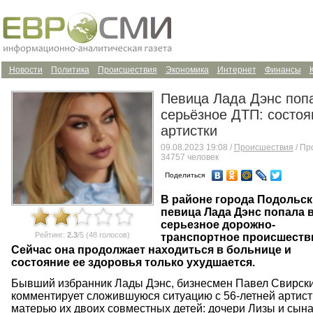
Новости
Политика
Происшествия
Экономика
Интернет
Финансы
Певица Лада Дэнс поп
серьёзное ДТП: состоя
артистки
09.08.2023 19:08 /
Происшествия
/ Пр
34757 человек
Поделиться
В районе города Подольск
певица Лада Дэнс попала 
серьезное дорожно-
Рейтинг:
2.3
/5 (48 голосов)
транспортное происшеств
Сейчас она продолжает находиться в больнице и
состояние ее здоровья только ухудшается.
Бывший избранник Лады Дэнс, бизнесмен Павел Свирски
комментирует сложившуюся ситуацию с 56-летней артист
матерью их двоих совместных детей: дочери Лизы и сына