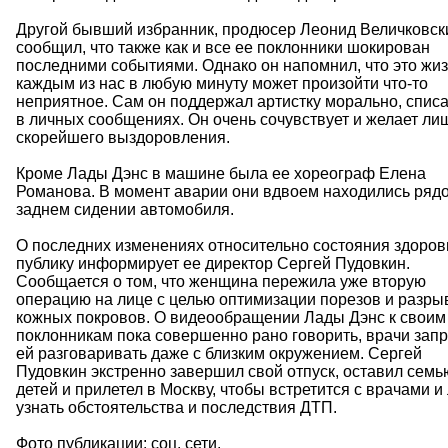
Другой бывший избранник, продюсер Леонид Величковск
сообщил, что также как и все ее поклонники шокирован
последними событиями. Однако он напомнил, что это жиз
каждым из нас в любую минуту может произойти что-то
неприятное. Сам он поддержал артистку морально, спис
в личных сообщениях. Он очень сочувствует и желает ли
скорейшего выздоровления.
Кроме Лады Дэнс в машине была ее хореограф Елена
Романова. В момент аварии они вдвоем находились ряд
заднем сидении автомобиля.
О последних изменениях относительно состояния здоров
публику информирует ее директор Сергей Пудовкин.
Сообщается о том, что женщина пережила уже вторую
операцию на лице с целью оптимизации порезов и разры
кожных покровов. О видеообращении Лады Дэнс к своим
поклонникам пока совершенно рано говорить, врачи зап
ей разговаривать даже с близким окружением. Сергей
Пудовкин экстренно завершил свой отпуск, оставил семь
детей и прилетел в Москву, чтобы встретится с врачами и
узнать обстоятельства и последствия ДТП.
Фото публикации: соц. сети.