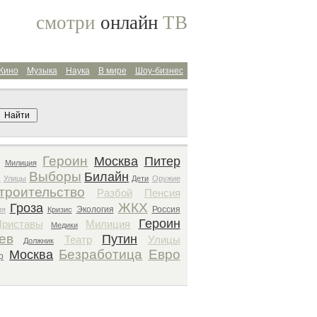
смотри
онлайн
ТВ
Кино
Музыка
Наука
В мире
Шоу-бизнес
Поиск архива
Героин
Москва
Питер
Милиция
н
Выборы
Билайн
Улицы
Дети
Оружие
троительство
Разбой
Пенсия
ЖКХ
Гроза
Экология
Россия
ия
Кризис
Героин
Приставы
Милиция
Медики
ев
Путин
Театр
Улицы
Должник
Безработица
Евро
Москва
р