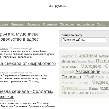
Загрузка...
омика
Интернет
Финансы
Криминал
Общество
Автомобили
Спорт
: Агата Муцениеце
Поиск по сайту
овольство в адрес
бизнес
/ Комментариев (
0
)
тавание и взаимные претензии Агата
ий язык с бывшим мужем и отцом ее двоих
Приставы
Убийство
Медики
 Прилучным. Теперь она ...
Пути
Медведев
Должник
Театр
а съехала от безработного
Молодеж
С
Катастрофа
Автомобили
Урожай
Авар
бизнес
/ Комментариев (
0
)
на Седокова опубликовала снимок, на
Убийство
Политика
 с сыном лежат на голом полу отеля.
Медвед
ее настораживающая. Похоже, ...
Москва
Питер
Познавательно
Долла
Кризис
звезда сериала «Солдаты»
Недвижимость
Оскар
ишечкин
мментариев (
0
)
стало известно о том, что на 62-м году
р Вячеслав Гришечкин. Причина – проблемы