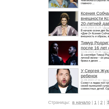
чемпионата Европы ле
главного ...
Ксения Собча
внешности Кс
20-летней да
13.09.2023 21:25 /
Инте
В начале осени две б
«Дом-2» Ксения Собча
внешность и образы, в
Тимур Родриг
после 16 лет
12.09.2023 20:35 /
Шоу-
11 сентября Тимур Ро
личной жизни – он реш
брака и двоих ...
У Сергея Жук
ребенок
11.09.2023 17:11 /
Шоу-
Солист и лидер поп-г
своей нынешней супру
совместных детей. Одн
Страницы:
в начало
|
1
|
2
|