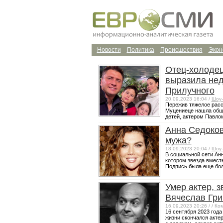
Новости
Политика
Происшествия
Экон
Отец-холодец
выразила нед
Прилучного
20.09.2023 16:04 /
Шоу-
Пережив тяжелое расс
Муцениеце нашла общ
детей, актером Павлом
Анна Седоков
мужа?
18.09.2023 20:04 /
Шоу-
В социальной сети Ан
котором звезда вместе
Подпись была еще бол
Умер актер, 
Вячеслав Гр
16.09.2023 20:26 /
/ Ко
16 сентября 2023 года 
жизни скончался акте