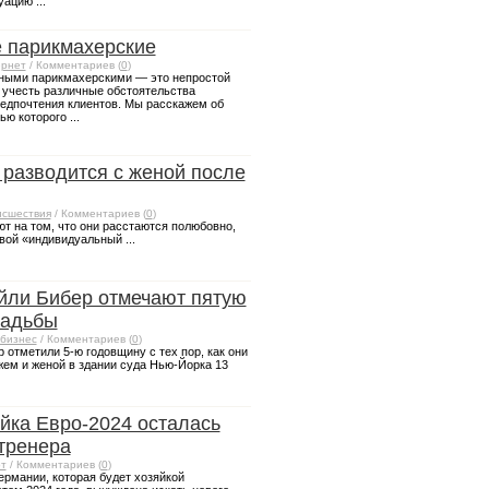
ацию ...
 парикмахерские
рнет
/ Комментариев (
0
)
ными парикмахерскими — это непростой
 учесть различные обстоятельства
редпочтения клиентов. Мы расскажем об
ю которого ...
разводится с женой после
сшествия
/ Комментариев (
0
)
т на том, что они расстаются полюбовно,
вой «индивидуальный ...
йли Бибер отмечают пятую
вадьбы
бизнес
/ Комментариев (
0
)
 отметили 5-ю годовщину с тех пор, как они
ем и женой в здании суда Нью-Йорка 13
йка Евро-2024 осталась
 тренера
т
/ Комментариев (
0
)
ермании, которая будет хозяйкой