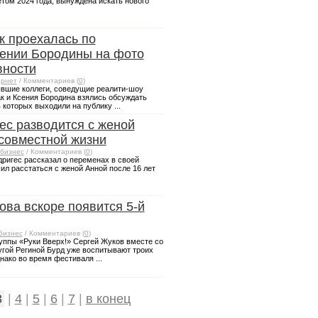
том 2024 года, вынуждена искать нового
к проехалась по
ении Бородины на фото
вности
рнет
/ Комментариев (
0
)
ывшие коллеги, соведущие реалити-шоу
к и Ксения Бородина взялись обсуждать
 которых выходили на публику ...
ес разводится с женой
 совместной жизни
бизнес
/ Комментариев (
0
)
дригес рассказал о переменах в своей
ил расстаться с женой Анной после 16 лет
ова вскоре появится 5-й
бизнес
/ Комментариев (
0
)
руппы «Руки Вверх!» Сергей Жуков вместе со
гой Региной Бурд уже воспитывают троих
ако во время фестиваля ...
3
|
4
|
5
|
6
|
7
|
в конец