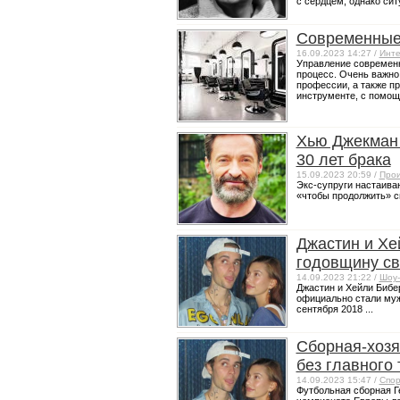
с сердцем, однако ситу
Современные
16.09.2023 14:27 /
Инте
Управление современ
процесс. Очень важно
профессии, а также п
инструменте, с помощь
Хью Джекман 
30 лет брака
15.09.2023 20:59 /
Прои
Экс-супруги настаиваю
«чтобы продолжить» с
Джастин и Хе
годовщину с
14.09.2023 21:22 /
Шоу-
Джастин и Хейли Бибер
официально стали муж
сентября 2018 ...
Сборная-хозя
без главного
14.09.2023 15:47 /
Спор
Футбольная сборная Г