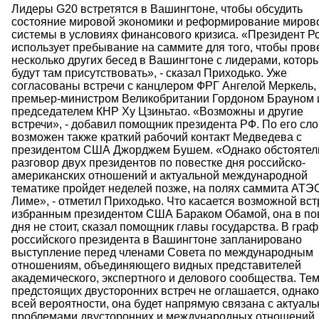
Лидеры G20 встретятся в Вашингтоне, чтобы обсудить
состояние мировой экономики и реформирование миров
системы в условиях финансового кризиса. «Президент Р
использует пребывание на саммите для того, чтобы пров
несколько других бесед в Вашингтоне с лидерами, котор
будут там присутствовать», - сказал Приходько. Уже
согласованы встречи с канцлером ФРГ Ангелой Меркель,
премьер-министром Великобритании Гордоном Брауном 
председателем КНР Ху Цзиньтао. «Возможны и другие
встречи», - добавил помощник президента РФ. По его сло
возможен также краткий рабочий контакт Медведева с
президентом США Джорджем Бушем. «Однако обстояте
разговор двух президентов по повестке дня российско-
американских отношений и актуальной международной
тематике пройдет неделей позже, на полях саммита АТЭ
Лиме», - отметил Приходько. Что касается возможной вст
избранным президентом США Бараком Обамой, она в по
дня не стоит, сказал помощник главы государства. В граф
российского президента в Вашингтоне запланировано
выступление перед членами Совета по международным
отношениям, объединяющего видных представителей
академического, экспертного и делового сообщества. Те
предстоящих двусторонних встреч не оглашается, однако
всей вероятности, она будет напрямую связана с актуал
проблемами двусторонних и международных отношений.