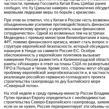
частности, премьер Госсовета Китая Вэнь Цзябао ранее
сообщил, что Ху Цзиньтао намерен «прагматично обсудит
мировыми лидерами меры по борьбе с кризисом».
При этом он отметил, что у Китая и России «есть возможн
объединенными усилиями противодействовать финансов
экономическому кризису и укреплять наше финансовое
сотрудничество». Одной из возможных тем на встречах
Медведева с премьер-министром Великобритании и кан
ФРГ, помимо финансового кризиса, может стать вопрос о
структуре европейской безопасности, который обсуждал
накануне в Ницце на саммите Россия-ЕС. Особую
обеспокоенность у европейских политиков вызывает
намерение России разместить в Калининградской област
ракеты «Искандер» в ответ на планы США по развертыв
ПРО в Польше и Чехии. Кроме того, стороны могут обсуд
проблему европейской энергобезопасности и, в частности
реализации российско-германско-голландского проекта
строительства газопровода по дну Балтийского моря
«Северный поток».
На этой неделе в среду премьер-министр России Владим
Путин призвал Европу определиться с необходимостью
строительства Северо-Европейского газопровода, заявив
если он не нужен, Россия переориентирует эти объемы н