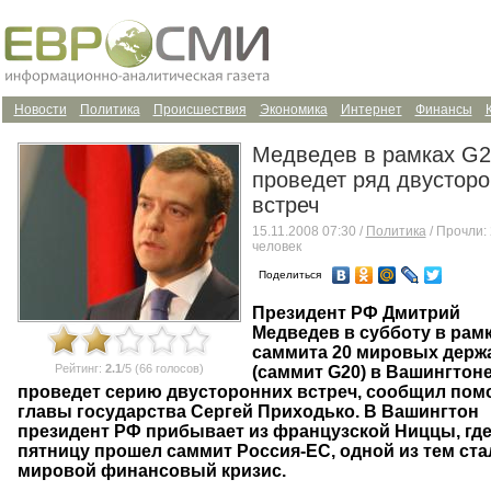
Новости
Политика
Происшествия
Экономика
Интернет
Финансы
Медведев в рамках G2
проведет ряд двусторо
встреч
15.11.2008 07:30 /
Политика
/ Прочли:
человек
Поделиться
Президент РФ Дмитрий
Медведев в субботу в рам
саммита 20 мировых держ
Рейтинг:
2.1
/5 (66 голосов)
(саммит G20) в Вашингтон
проведет серию двусторонних встреч, сообщил по
главы государства Сергей Приходько. В Вашингтон
президент РФ прибывает из французской Ниццы, где
пятницу прошел саммит Россия-ЕС, одной из тем ста
мировой финансовый кризис.