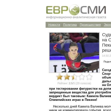
Новости
Политика
Происшествия
Экон
Суд
на 
Пек
реш
14.02.2
Подел
Сегод
Спорт
объя
даль
Рейтинг:
2.5
/5 (29 голосов)
на Ол
при тестировании фигуристки на доп
запрещенные вещества для употребл
вердикт был таковым: Камила Валиев
Олимпийских играх в Пекине!
Несколько дней Камила Валиева молча
никак не комментировала события, вск