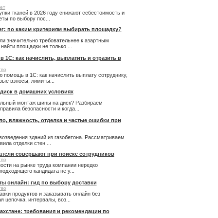
ет
купки тканей в 2026 году снижают себестоимость и
ты по выбору пос...
ег: по каким критериям выбирать площадку?
ли значительно требовательнее к азартным
айти площадки не только ...
 1С: как начислить, выплатить и отразить в
тво
 помощь в 1С: как начислить выплату сотруднику,
ые взносы, лимиты...
 диск в домашних условиях
льный монтаж шины на диск? Разбираем
правила безопасности и когда...
пло, влажность, отделка и частые ошибки при
возведения зданий из газобетона. Рассматриваем
ила отделки стен ...
атели совершают при поиске сотрудников
тво
ости на рынке труда компании нередко
подходящего кандидата не у...
ты онлайн: гид по выбору доставки
тво
авки продуктов и заказывать онлайн без
 цепочка, интервалы, воз...
ахстане: требования и рекомендации по