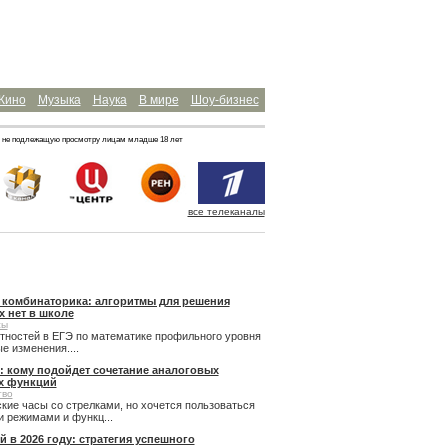
Кино
Музыка
Наука
В мире
Шоу-бизнес
 не подлежащую просмотру лицам младше 18 лет
все телеканалы
и комбинаторика: алгоритмы для решения
х нет в школе
сы
ятностей в ЕГЭ по математике профильного уровня
 изменения....
: кому подойдет сочетание аналоговых
х функций
тво
кие часы со стрелками, но хочется пользоваться
 режимами и функц...
й в 2026 году: стратегия успешного