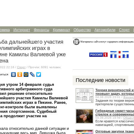
омика
Интернет
Финансы
Криминал
Общество
Автомобили
Спорт
ьба дальнейшего участия
Материалы сайта могут содержать информацию,
Олимпийских играх в
ине Камилы Валиевой уже
ена
022 22:16 /
Спорт
/ Прочли: 6091 человек
иться
Последние новости
ня утром 14 февраля судья
ивного арбитражного суда
Теория вероятностей 
вил решение относительно
«новых» задач, которы
04.08.2026 23:01 /
Финан
нейшего участия Камилы Валиевой
Задания по теории веро
импийских играх в Пекине. Ранее,
претерпели существенные
инг-контроле были выявлены
Гибридные смарт-часы
ения спортсменов. Судебный
стрелок и современны
а продолжит участие на
04.08.2026 19:59 /
Общес
Если нравятся классичес
навигацией, спортивными
ла относительно данной ситуации и
Оптовые закупки ткане
олыхнувшие весь мир. Девушка была