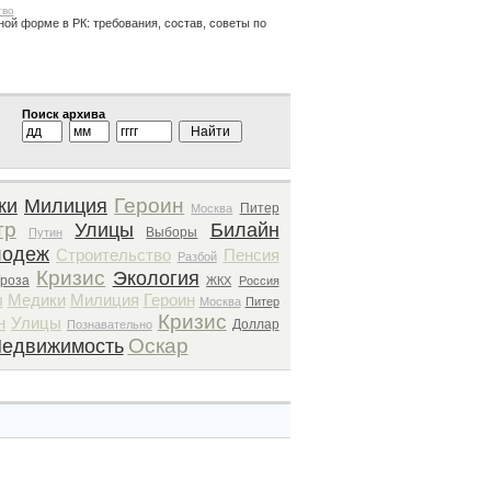
тво
ной форме в РК: требования, состав, советы по
Поиск архива
Героин
ки
Милиция
Питер
Москва
тр
Улицы
Билайн
Выборы
Путин
одеж
Строительство
Пенсия
Разбой
Кризис
Экология
Гроза
ЖКХ
Россия
ы
Медики
Милиция
Героин
Москва
Питер
Кризис
н
Улицы
Доллар
Познавательно
Оскар
едвижимость