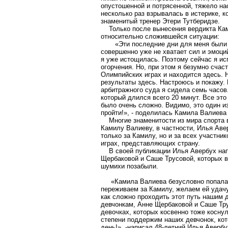
опустошенной и потрясенной, тяжело на
несколько раз взрывалась в истерике, к
знаменитый тренер Этери Тутберидзе.
Только после вынесения вердикта Кам
относительно сложившейся ситуации:
«Эти последние дни для меня были ве
совершенно уже не хватает сил и эмоций
я уже истощилась. Поэтому сейчас я ис
огорчения. Но, при этом я безумно счас
Олимпийских играх и находится здесь.
результаты здесь. Настроюсь и покажу.
арбитражного суда я сидела семь часов.
который длился всего 20 минут. Все это
было очень сложно. Видимо, это один и
пройти!», - поделилась Камила Валиева
Многие знаменитости из мира спорта 
Камилу Валиеву, в частности, Илья Аве
только за Камилу, но и за всех участни
играх, представляющих страну.
В своей публикации Илья Авербух нап
Щербаковой и Саше Трусовой, которых 
шумихи позабыли.
«Камила Валиева безусловно попала 
переживаем за Камилу, желаем ей удачу
как сложно проходить этот путь нашим
девчонкам, Анне Щербаковой и Саше Тру
девочках, которых косвенно тоже коснул
степени поддержим наших девчонок, кот
день!», -написал 48-летний Илья Авербу