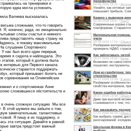
производства
страивалась на тренировки и
04.08.2026 19:31 /
Интерн
оторую едва могла успокоить
Узнайте, как оптовые за
повышают прибыль. Сове
ила Валиева высказалась
Казино с выводом ден
04.08.2026 18:47 /
Спорт
Современные игроки ста
сьма сложными, что-то говорить
платформам. Стараются н
. Я, конечно, рада, но эмоционально
пытываю слезы счастья и немного
Материальная помощь в
тлива представлять нашу страну на
учете
04.08.2026 17:52 /
Общес
 Надеюсь, я покажу максимальные
Разбираем материальную
 На слушании Спортивного
проверить НДФЛ, страхов
 У нас был всего один перерыв,
Как забортавать литой
 время я сидела и наблюдала. Это
28.07.2026 14:02 /
Наука
з этапов, который я должна была
Возможен ли самостояте
 в интервью для Первого канала.
пошагово: инструменты, 
всячески стараются поддержать
Дом из газобетона: те
рбух, который призывает болеть не
строительстве
ков соревнования на Олимпийских
28.07.2026 13:59 /
В мире
Разбираем особенности 
свойства материала, прав
омнил и о спортсменках Анне
волею сложившихся обстоятельств и
Какие ошибки работод
28.07.2026 13:56 /
Общес
Даже при высокой активн
сталкиваются с тем, что 
в очень сложную ситуацию. Мы все
. В этой шумихе мы забыли о том,
Как заказывать продук
 двум замечательным, талантливых
17.07.2026 00:24 /
Общес
Как выбрать сервис дост
совой. Я пишу в их поддержку, о
разочарований: холодовая
ась эта ситуация. Давайте в равной
орые завтра предстоит важный
Школьная форма в Каз
х.
выбору