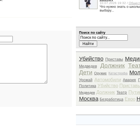
10.07.2026 19:32 /
Общес
Что нужно знать о школь
выбору...
Поиск по сайту
Убийство
Меди
Приставы
Должник
Теа
Медведев
Дети
Мол
Оружие
Катастрофа
Автомобили
Урожай
Авария
Убийство
Пристав
Политика
Должник
Пути
Театр
Медведев
Москва
Н
Евро
Безработица