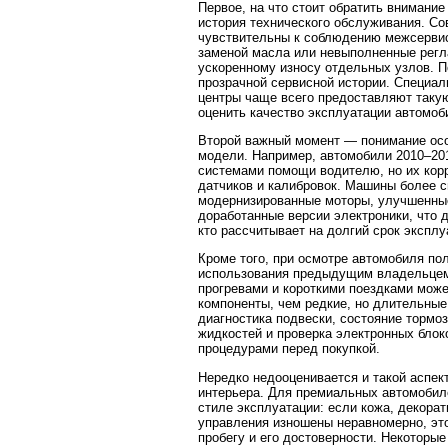
Первое, на что стоит обратить внимани
история технического обслуживания. С
чувствительны к соблюдению межсервис
заменой масла или невыполненные регл
ускоренному износу отдельных узлов. П
прозрачной сервисной истории. Специа
центры чаще всего предоставляют таку
оценить качество эксплуатации автомоб
Второй важный момент — понимание осо
модели. Например, автомобили 2010–20
системами помощи водителю, но их корр
датчиков и калибровок. Машины более 
модернизированные моторы, улучшенные
доработанные версии электроники, что 
кто рассчитывает на долгий срок эксплу
Кроме того, при осмотре автомобиля по
использования предыдущим владельцем.
прогревами и короткими поездками може
компоненты, чем редкие, но длительные
диагностика подвески, состояние тормо
жидкостей и проверка электронных бло
процедурами перед покупкой.
Нередко недооценивается и такой аспект
интерьера. Для премиальных автомобиле
стиле эксплуатации: если кожа, декора
управления изношены неравномерно, эт
пробегу и его достоверности. Некотор