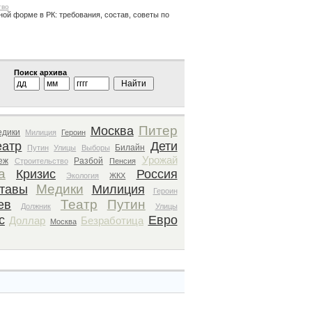
тво
ной форме в РК: требования, состав, советы по
Поиск архива
Питер
Москва
едики
Милиция
Героин
еатр
Дети
Билайн
Путин
Улицы
Выборы
Урожай
еж
Разбой
Строительство
Пенсия
а
Кризис
Россия
Экология
ЖКХ
Медики
тавы
Милиция
Героин
Театр
Путин
ев
Должник
Улицы
с
Евро
Доллар
Безработица
Москва