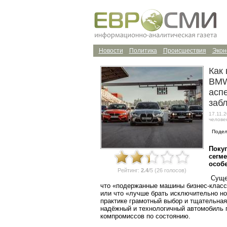
Новости
Политика
Происшествия
Экон
Как
BMW
асп
заб
17.11.2
челове
Подел
Поку
сегме
особе
Рейтинг:
2.4
/5 (26 голосов)
Сущес
что «подержанные машины бизнес-класс
или что «лучше брать исключительно н
практике грамотный выбор и тщательная
надёжный и технологичный автомобиль п
компромиссов по состоянию.