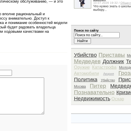
атическому обслуживанию, — и это
10.07.2026 19:32 /
Общес
Что нужно знать о школь
выбору...
о вполне рациональный и
ессу внимательно. Доступ к
ика и понимание особенностей модели
рый будет радовать владельца
Поиск по сайту
ми ходовыми качествами на
Приставы
Убийство
М
Медведев
Должник
Т
Оружие
Катастрофа
Молод
Гроз
Автомобили
Авария
Политика
Прис
Убийство
Питер
Медвед
Москва
Познавательно
Кризи
Недвижимость
Оскар