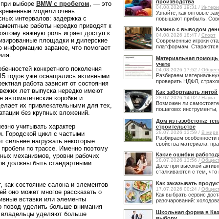
производства
е при выборе
BMW с пробегом
, — это
04.08.2026 19:31 /
Интерн
овременные модели очень
Узнайте, как оптовые за
ных интервалов: задержка с
повышают прибыль. Сове
аментные работы нередко приводят к
Казино с выводом ден
оэтому важную роль играет доступ к
04.08.2026 18:47 /
Спорт
лизированные площадки и дилерские
Современные игроки ста
платформам. Стараются н
ю информацию заранее, что помогает
иля.
Материальная помощь в
учете
бенностей конкретного поколения
04.08.2026 17:52 /
Общес
15 годов уже оснащались активными
Разбираем материальную
проверить НДФЛ, страхов
ектная работа зависит от состояния
свежих лет выпуска нередко имеют
Как забортавать литой
 автоматические коробки и
28.07.2026 14:02 /
Наука
Возможен ли самостояте
делает их привлекательными для тех,
пошагово: инструменты, 
атации без крупных вложений.
Дом из газобетона: те
лезно учитывать характер
строительстве
28.07.2026 13:59 /
В мире
 Городской цикл с частыми
Разбираем особенности 
т сильнее нагружать некоторые
свойства материала, прав
 пробеги по трассе. Именно поэтому
Какие ошибки работод
зных механизмов, уровни рабочих
28.07.2026 13:56 /
Общес
ков должны быть стандартными
Даже при высокой активн
сталкиваются с тем, что 
Как заказывать продук
, как состояние салона и элементов
17.07.2026 00:24 /
Общес
й оно может многое рассказать о
Как выбрать сервис дост
тивные вставки или элементы
разочарований: холодовая
о повод уделить больше внимания
Школьная форма в Каз
ые владельцы уделяют больше
выбору