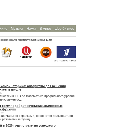
Кино
Музыка
Наука
В мире
Шоу-бизнес
 не подлежащую просмотру лицам младше 18 лет
все телеканалы
и комбинаторика: алгоритмы для решения
х нет в школе
сы
ятностей в ЕГЭ по математике профильного уровня
 изменения....
: кому подойдет сочетание аналоговых
х функций
тво
кие часы со стрелками, но хочется пользоваться
 режимами и функц...
й в 2026 году: стратегия успешного