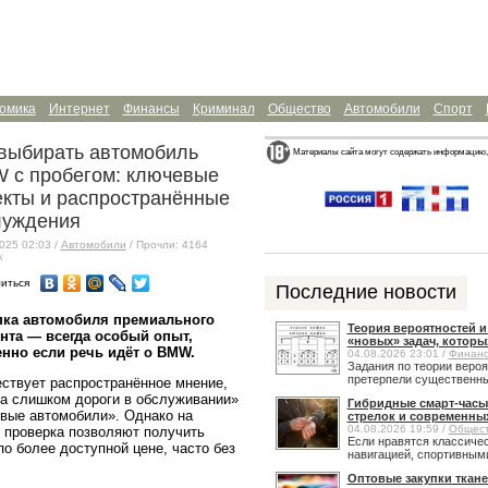
омика
Интернет
Финансы
Криминал
Общество
Автомобили
Спорт
 выбирать автомобиль
Материалы сайта могут содержать информацию,
 с пробегом: ключевые
екты и распространённые
луждения
025 02:03 /
Автомобили
/ Прочли: 4164
к
иться
Последние новости
пка автомобиля премиального
Теория вероятностей 
нта — всегда особый опыт,
«новых» задач, которы
нно если речь идёт о BMW.
04.08.2026 23:01 /
Финан
Задания по теории веро
претерпели существенные
твует распространённое мнение,
а слишком дороги в обслуживании»
Гибридные смарт-часы
овые автомобили». Однако на
стрелок и современны
04.08.2026 19:59 /
Общес
 проверка позволяют получить
Если нравятся классичес
о более доступной цене, часто без
навигацией, спортивными
Оптовые закупки ткане