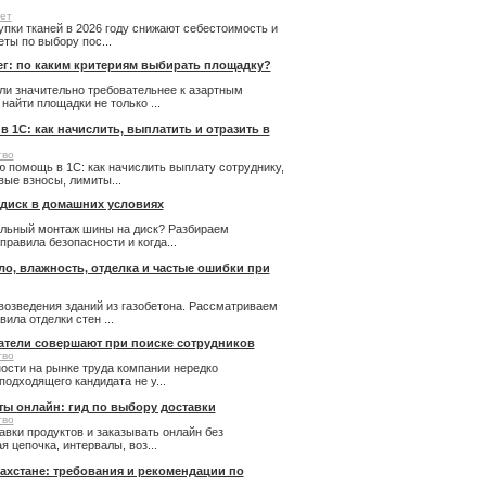
ет
купки тканей в 2026 году снижают себестоимость и
ты по выбору пос...
ег: по каким критериям выбирать площадку?
ли значительно требовательнее к азартным
айти площадки не только ...
 1С: как начислить, выплатить и отразить в
тво
 помощь в 1С: как начислить выплату сотруднику,
ые взносы, лимиты...
 диск в домашних условиях
льный монтаж шины на диск? Разбираем
правила безопасности и когда...
пло, влажность, отделка и частые ошибки при
возведения зданий из газобетона. Рассматриваем
ила отделки стен ...
атели совершают при поиске сотрудников
тво
ости на рынке труда компании нередко
подходящего кандидата не у...
ты онлайн: гид по выбору доставки
тво
авки продуктов и заказывать онлайн без
 цепочка, интервалы, воз...
ахстане: требования и рекомендации по