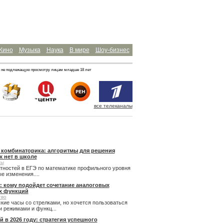
Кино
Музыка
Наука
В мире
Шоу-бизнес
 не подлежащую просмотру лицам младше 18 лет
все телеканалы
и комбинаторика: алгоритмы для решения
х нет в школе
сы
ятностей в ЕГЭ по математике профильного уровня
 изменения....
: кому подойдет сочетание аналоговых
х функций
тво
кие часы со стрелками, но хочется пользоваться
 режимами и функц...
й в 2026 году: стратегия успешного