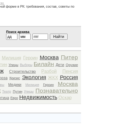
тво
ной форме в РК: требования, состав, советы по
Поиск архива
Питер
Москва
Милиция
Героин
Билайн
тин
Дети
Улицы
Выборы
Оружие
еж
Разбой
Пенсия
Строительство
Экология
Россия
ЖКХ
роза
Кризис
Москва
Медики
авы
Милиция
Героин
к
Познавательно
Театр
Путин
Улицы
Недвижимость
Оскар
отица
Евро