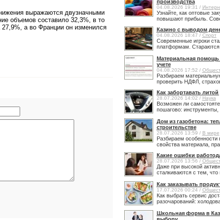
производства
04.08.2026 19:31 /
Интерн
снижения выражаются двузначными
Узнайте, как оптовые за
повышают прибыль. Сове
ие объемов составило 32,3%, в то
 27,9%, а во Франции он изменился
Казино с выводом ден
04.08.2026 18:47 /
Спорт
Современные игроки ста
платформам. Стараются н
Материальная помощь в
учете
04.08.2026 17:52 /
Общес
Разбираем материальную
проверить НДФЛ, страхов
Как забортавать литой
28.07.2026 14:02 /
Наука
Возможен ли самостояте
пошагово: инструменты, 
Дом из газобетона: те
строительстве
28.07.2026 13:59 /
В мире
Разбираем особенности 
свойства материала, прав
Какие ошибки работод
28.07.2026 13:56 /
Общес
Даже при высокой активн
сталкиваются с тем, что 
Как заказывать продук
17.07.2026 00:24 /
Общес
Как выбрать сервис дост
разочарований: холодовая
Школьная форма в Каз
выбору