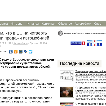
омика
Интернет
Финансы
Криминал
Общество
Автомобили
Спорт
м, что в ЕС на четверть
Материалы сайта могут содержать информацию,
ли продажи автомобилей
021 21:52 /
Автомобили
/ Прочли: 49968
к
иться
0 году в Евросоюзе специалистами
Последние новости
гистрировано существенное
ние уровня продаж автомобилей.
Теория вероятностей 
«новых» задач, которы
04.08.2026 23:01 /
Финан
Задания по теории веро
е Европейской ассоциации
претерпели существенные
водителей автомобилей таковы, что в
ующим: оно составило 23,7% на фоне
Гибридные смарт-часы
 коронавируса.
стрелок и современны
04.08.2026 19:59 /
Общес
Если нравятся классичес
о следующим: оно составило более
навигацией, спортивными
анных за год авто, то он составил
Оптовые закупки ткане