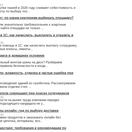
ет
купки тканей в 2026 году снижают себестоимость и
ты по выбору пос...
ег: по каким критериям выбирать площадку?
ли значительно требовательнее к азартным
айти площадки не только ...
 1С: как начислить, выплатить и отразить в
тво
 помощь в 1С: как начислить выплату сотруднику,
ые взносы, лимиты...
 диск в домашних условиях
льный монтаж шины на диск? Разбираем
правила безопасности и когда...
пло, влажность, отделка и частые ошибки при
возведения зданий из газобетона. Рассматриваем
ила отделки стен ...
атели совершают при поиске сотрудников
тво
ости на рынке труда компании нередко
подходящего кандидата не у...
ты онлайн: гид по выбору доставки
тво
авки продуктов и заказывать онлайн без
 цепочка, интервалы, воз...
ахстане: требования и рекомендации по