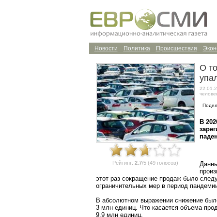
Новости
Политика
Происшествия
Экон
О то
упа
22.01.2
челове
Подел
В 202
заре
паде
Рейтинг:
2.7
/5 (49 голосов)
Данны
произ
этот раз сокращение продаж было след
ограничительных мер в период пандемии
В абсолютном выражении снижение был
3 млн единиц. Что касается объема прод
9,9 млн единиц.