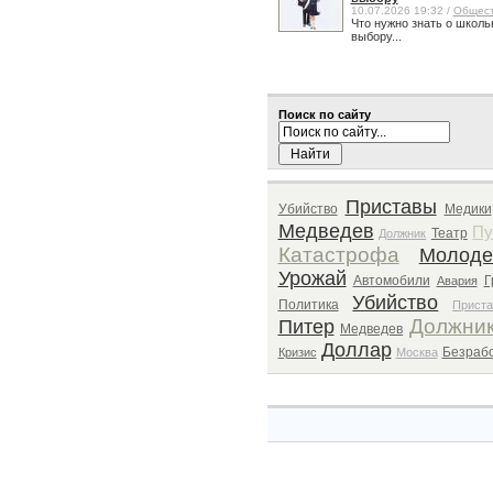
10.07.2026 19:32 /
Общес
Что нужно знать о школь
выбору...
Поиск по сайту
Приставы
Убийство
Медики
Медведев
Пу
Театр
Должник
Катастрофа
Молод
Урожай
Автомобили
Г
Авария
Убийство
Политика
Прист
Должни
Питер
Медведев
Доллар
Безраб
Кризис
Москва