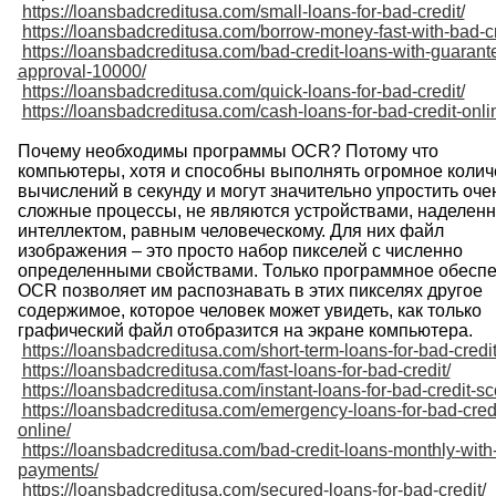
https://loansbadcreditusa.com/small-loans-for-bad-credit/
https://loansbadcreditusa.com/borrow-money-fast-with-bad-cr
https://loansbadcreditusa.com/bad-credit-loans-with-guarant
approval-10000/
https://loansbadcreditusa.com/quick-loans-for-bad-credit/
https://loansbadcreditusa.com/cash-loans-for-bad-credit-onli
Почему
необходимы
программы
OCR
?
Потому
что
компьютеры
,
хотя
и
способны
выполнять
огромное
колич
вычислений
в
секунду
и
могут
значительно
упростить
оче
сложные
процессы
,
не
являются
устройствами
,
наделен
интеллектом
,
равным
человеческому
.
Для
них
файл
изображения
–
это
просто
набор
пикселей
с
численно
определенными
свойствами
.
Только
программное
обеспе
OCR
позволяет
им
распознавать
в
этих
пикселях
другое
содержимое
,
которое
человек
может
увидеть
,
как
только
графический
файл
отобразится
на
экране
компьютера
.
https://loansbadcreditusa.com/short-term-loans-for-bad-credit
https://loansbadcreditusa.com/fast-loans-for-bad-credit/
https://loansbadcreditusa.com/instant-loans-for-bad-credit-sc
https://loansbadcreditusa.com/emergency-loans-for-bad-credi
online/
https://loansbadcreditusa.com/bad-credit-loans-monthly-with
payments/
https://loansbadcreditusa.com/secured-loans-for-bad-credit/