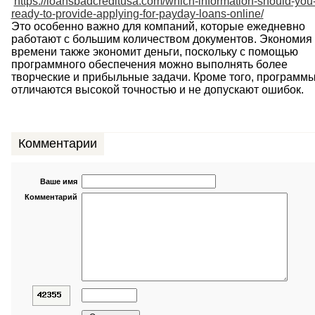
https://loansbadcreditusa.com/which-information-should-you
ready-to-provide-applying-for-payday-loans-online/
Это
особенно
важно
для
компаний
,
которые
ежедневно
работают
с
большим
количеством
документов
.
Экономия
времени
также
экономит
деньги
,
поскольку
с
помощью
программного
обеспечения
можно
выполнять
более
творческие
и
прибыльные
задачи
.
Кроме
того
,
программ
отличаются
высокой
точностью
и
не
допускают
ошибок
.
Комментарии
Ваше имя
Комментарий