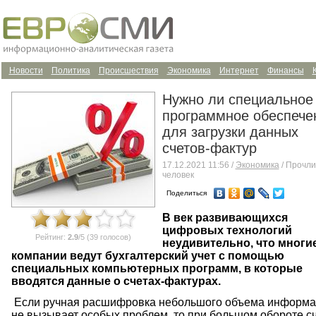
Новости
Политика
Происшествия
Экономика
Интернет
Финансы
Нужно ли специальное
программное обеспече
для загрузки данных
счетов-фактур
17.12.2021 11:56 /
Экономика
/ Прочли
человек
Поделиться
В век развивающихся
цифровых технологий
Рейтинг:
2.9
/5 (39 голосов)
неудивительно, что многи
компании ведут бухгалтерский учет с помощью
специальных компьютерных программ, в которые
вводятся данные о счетах-фактурах.
Если
ручная
расшифровка
небольшого
объема
информа
не
вызывает
особых
проблем
,
то
при
большом
обороте
с