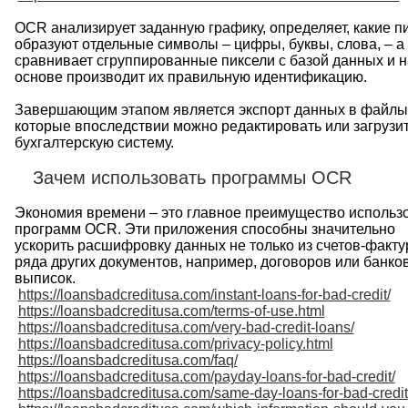
OCR
анализирует
заданную
графику
,
определяет
,
какие
п
образуют
отдельные
символы
–
цифры
,
буквы
,
слова
, –
а
сравнивает
сгруппированные
пиксели
с
базой
данных
и
н
основе
производит
их
правильную
идентификацию
.
Завершающим
этапом
является
экспорт
данных
в
файлы
которые
впоследствии
можно
редактировать
или
загрузи
бухгалтерскую
систему
.
Зачем
использовать
программы
OCR
Экономия
времени
–
это
главное
преимущество
использ
программ
OCR
.
Эти
приложения
способны
значительно
ускорить
расшифровку
данных
не
только
из
счетов
-
факту
ряда
других
документов
,
например
,
договоров
или
банко
выписок
.
https://loansbadcreditusa.com/instant-loans-for-bad-credit/
https://loansbadcreditusa.com/terms-of-use.html
https://loansbadcreditusa.com/very-bad-credit-loans/
https://loansbadcreditusa.com/privacy-policy.html
https://loansbadcreditusa.com/faq/
https://loansbadcreditusa.com/payday-loans-for-bad-credit/
https://loansbadcreditusa.com/same-day-loans-for-bad-credit