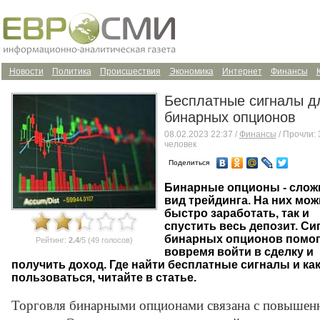
Новости
Политика
Происшествия
Экономика
Интернет
Финансы
Бесплатные сигналы д
бинарных опционов
08.02.2023 22:37 /
Финансы
/ Прочли:
человек
Поделиться
Бинарные опционы - сло
вид трейдинга. На них мож
быстро заработать, так и
спустить весь депозит. С
бинарных опционов помо
Рейтинг:
2.4
/5 (49 голосов)
вовремя войти в сделку и
получить доход. Где найти бесплатные сигналы и ка
пользоваться, читайте в статье.
Торговля бинарными опционами связана с повыше