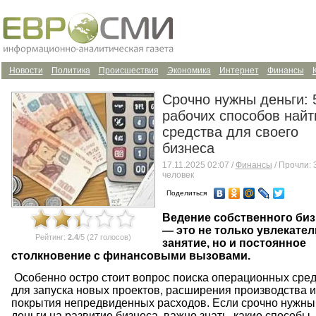
Новости
Политика
Происшествия
Экономика
Интернет
Финансы
Срочно нужны деньги: 
рабочих способов найт
средства для своего
бизнеса
17.11.2025 02:07 /
Финансы
/ Прочли: 
человек
Поделиться
Ведение собственного биз
— это не только увлекате
Рейтинг:
2.4
/5 (27 голосов)
занятие, но и постоянное
столкновение с финансовыми вызовами.
Особенно остро стоит вопрос поиска операционных сред
для запуска новых проектов, расширения производства 
покрытия непредвиденных расходов. Если срочно нужны
деньги на развитие бизнеса, важно знать, какие способы