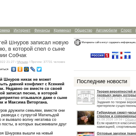
омика
Интернет
Финансы
Криминал
Общество
Автомобили
Спорт
гей Шнуров записал новую
Материалы сайта могут содержать информацию,
ю, в которой спел о сыне
нии Собчак
022 21:27 /
Музыка
/ Прочли: 37731 человек
иться
й Шнуров никак не может
Последние новости
ыть давний конфликт с Ксенией
к. Недавно он вместе со своей
Теория вероятностей 
ой записал песню, в которой
«новых» задач, которы
цеприятно отзывался даже о сыне
04.08.2026 23:01 /
Финан
к и Максима Виторгана.
Задания по теории веро
претерпели существенные
ров дружили семьями, вместе они
Гибридные смарт-часы
о развода с супругой Матильдой
стрелок и современны
 и вызвало волну негатива со
04.08.2026 19:59 /
Общес
Если нравятся классичес
 посты, в которых высмеивали друг
навигацией, спортивными
я Шнурова вышли на новый
Оптовые закупки ткане