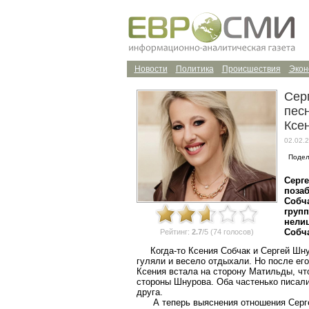
Новости
Политика
Происшествия
Экон
Сер
песн
Ксе
02.02.2
Подел
Серге
позаб
Собча
групп
нели
Собча
Рейтинг:
2.7
/5 (74 голосов)
Когда-то Ксения Собчак и Сергей Шну
гуляли и весело отдыхали. Но после ег
Ксения встала на сторону Матильды, что
стороны Шнурова. Оба частенько писали
друга.
А теперь выяснения отношения Серге