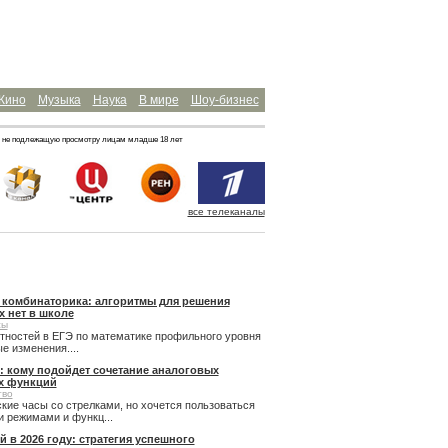
Кино
Музыка
Наука
В мире
Шоу-бизнес
 не подлежащую просмотру лицам младше 18 лет
все телеканалы
и комбинаторика: алгоритмы для решения
х нет в школе
сы
ятностей в ЕГЭ по математике профильного уровня
 изменения....
: кому подойдет сочетание аналоговых
х функций
тво
кие часы со стрелками, но хочется пользоваться
 режимами и функц...
й в 2026 году: стратегия успешного