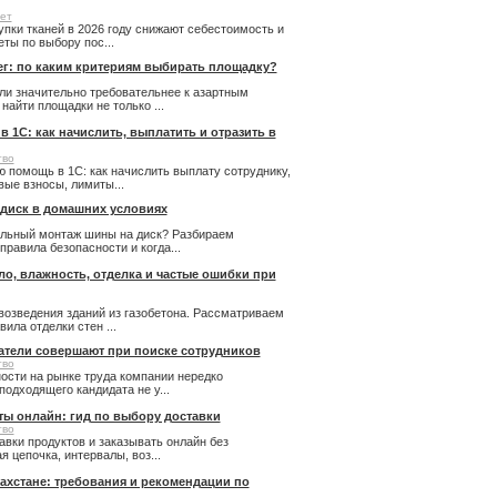
ет
купки тканей в 2026 году снижают себестоимость и
ты по выбору пос...
ег: по каким критериям выбирать площадку?
ли значительно требовательнее к азартным
айти площадки не только ...
 1С: как начислить, выплатить и отразить в
тво
 помощь в 1С: как начислить выплату сотруднику,
ые взносы, лимиты...
 диск в домашних условиях
льный монтаж шины на диск? Разбираем
правила безопасности и когда...
пло, влажность, отделка и частые ошибки при
возведения зданий из газобетона. Рассматриваем
ила отделки стен ...
атели совершают при поиске сотрудников
тво
ости на рынке труда компании нередко
подходящего кандидата не у...
ты онлайн: гид по выбору доставки
тво
авки продуктов и заказывать онлайн без
 цепочка, интервалы, воз...
ахстане: требования и рекомендации по