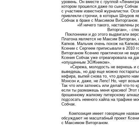
уровень. Он вместе с группой «Ленингра
котором прошелся даже по сыну Собчак
с участием известной журналистки. Ос
привлекли строчки, в которых Шнуров я
Собчак в браке с Максимом Виторганом.
«И ничего такого, наставлены ро
Виторган», - сп
Поклонники и до этого выдвигали верси
Платона является не Максим Виторган, 
Капков. Мальчик очень похож на Капков
Ксении с Сергеем приписывали в 2010 го
Виторганом Ксению практически не виде
Ксения Собчак уже отреагировала на да
«опущенным ЗОЖником».
«Сережа, молодость не вернешь и со
выведешь, но дар еще можно постаратьс
кефира, выпей снова то, что дарило нам
Мэнсон и, даже, не Лепс! Но, черт возь
Так что или заткнись или делай что-то к
если ты размажешь меня красиво! Этот п
брошенному жалкому питерскому алкашу
подсосать немного хайпа на трафике мое
Собчак.
Композиция имеет говорящее названи
обсуждают не масштабный проект Ксении
с Максимом Виторганом.