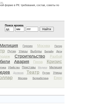
тво
ной форме в РК: требования, состав, советы по
Поиск архива
Милиция
Москва
Героин
Питер
тр
Путин
Улицы
Выборы
Билайн
Дети
Строительство
лодеж
Разбой
Кризис
били
Авария
Гроза
Приставы
Милиция
итика
Убийство
Медики
Театр
едев
Улицы
Должник
Путин
оллар
Евро
Москва
Безработица