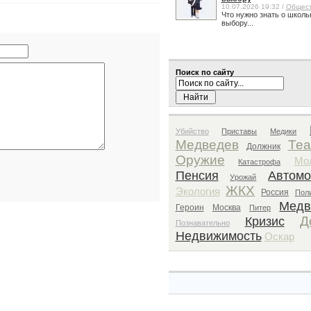
10.07.2026 19:32 /
Общес
Что нужно знать о школь
выбору...
Поиск по сайту
Убийство
Приставы
Медики
Медведев
Теа
Должник
Оружие
Мо
Катастрофа
Пенсия
Автомо
Урожай
ЖКХ
Экология
Россия
Пол
Медв
Героин
Москва
Питер
Д
Кризис
Познавательно
Недвижимость
Оскар