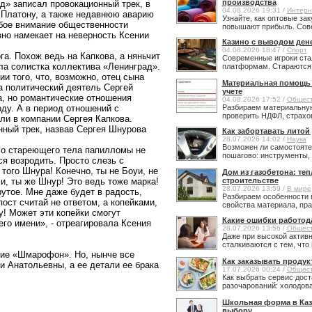
производства
д» записал провокационный трек, в
04.08.2026 19:31 /
Интерн
 Платону, а также недавнюю аварию
Узнайте, как оптовые за
обое внимание общественности
повышают прибыль. Сове
вно намекает на неверность Ксении
Казино с выводом ден
04.08.2026 18:47 /
Спорт
га. Похож ведь на Капкова, а няньчит
Современные игроки ста
ела солистка коллектива «Ленинград».
платформам. Стараются н
и того, что, возможно, отец сына
Материальная помощь в
а политический деятель Сергей
учете
а, но романтические отношения
04.08.2026 17:52 /
Общес
ду. А в период отношений с
Разбираем материальную
проверить НДФЛ, страхов
ли в компании Сергея Капкова.
нный трек, назвав Сергея Шнурова
Как забортавать литой
28.07.2026 14:02 /
Наука
Возможен ли самостояте
 стареющего тела папилломы не
пошагово: инструменты, 
я возродить. Просто слезь с
 того Шнура! Конечно, ты не Боуи, не
Дом из газобетона: те
ми, ты же Шнур! Это ведь тоже марка!
строительстве
28.07.2026 13:59 /
В мире
рутое. Мне даже будет в радость,
Разбираем особенности 
ост считай не ответом, а копейками,
свойства материала, прав
! Может эти копейки смогут
Какие ошибки работод
го имени», - отреагировала Ксения
28.07.2026 13:56 /
Общес
Даже при высокой активн
сталкиваются с тем, что 
е «Шмарофон». Но, нынче все
Как заказывать продук
 Анатольевны, а ее детали ее брака
17.07.2026 00:24 /
Общес
Как выбрать сервис дост
разочарований: холодовая
Школьная форма в Каз
выбору