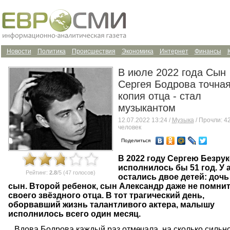
Новости
Политика
Происшествия
Экономика
Интернет
Финансы
В июле 2022 года Сын
Сергея Бодрова точна
копия отца - стал
музыкантом
12.07.2022 13:24 /
Музыка
/ Прочли: 4
человек
Поделиться
В 2022 году Сергею Безру
исполнилось бы 51 год. У 
Рейтинг:
2.8
/5 (47 голосов)
остались двое детей: дочь
сын. Второй ребенок, сын Александр даже не помни
своего звёздного отца. В тот трагический день,
оборвавший жизнь талантливого актера, малышу
исполнилось всего один месяц.
Вдова Бодрова каждый раз отмечала, на сколько сильн