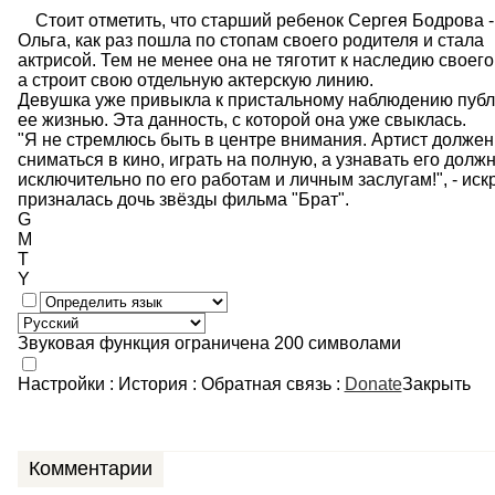
Стоит отметить, что старший ребенок Сергея Бодрова -
Ольга, как раз пошла по стопам своего родителя и стала
актрисой. Тем не менее она не тяготит к наследию своего
а строит свою отдельную актерскую линию.
Девушка уже привыкла к пристальному наблюдению публ
ее жизнью. Эта данность, с которой она уже свыклась.
"Я не стремлюсь быть в центре внимания. Артист должен
сниматься в кино, играть на полную, а узнавать его долж
исключительно по его работам и личным заслугам!", - иск
призналась дочь звёзды фильма "Брат".
G
M
T
Y
Звуковая функция ограничена 200 символами
Настройки
:
История
:
Обратная связь
:
Donate
Закрыть
Комментарии