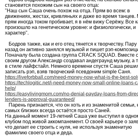
становится похожим сын на своего отца:
"Наш сын Саша очень похож на отца. Прям во всем: в
движениях, жестах, кривляньях и даже во время танцев.
прям иногда током пробивает, я в нём вижу Серёжу. Все к
произошло на генетическом уровне: и физиологически, и
характер".
Бодров также, как и его отец тянется к творчеству. Пару
назад он активно занялся музыкой и пишет рэп-композиц
Поначалу была создана группа CRACK SQUAD. Вместе 
своим другом Александр создавал андеграунд музыку, а 
в стиле лайфстайл. Немного времени спустя Саша реши
записать рэп, взяв творческий псевдоним simple Саня.
https://liveforbball.com/need-money-now-what-is-the-best-sol
https://techlogitic.net/i-need-money-now-small-online-loans-c
help/
https://easylivingmom.com/no-denial-payday-loans-from-direc
lenders-is-approval-guaranteed/
Парень признается, что он хоть и из знаменитой семьи, 
самых близких всегда остаётся просто Саней.
На данный момент 19-летний Саша уже выступил в одно
клубом под живой аккомпанемент. О своей карьере о заяв
что делает ее строить с нуля, не используя знаменитую
фамилию своего отца и деда.